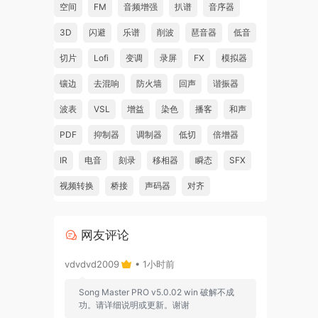
空间
FM
音频增强
扒谱
音序器
3D
闪避
乐谱
削波
琶音器
低音
切片
Lofi
变调
录屏
FX
模拟器
镶边
去混响
防火墙
回声
谐振器
波表
VSL
增益
染色
播客
和声
PDF
抑制器
调制器
低切
倍增器
IR
电音
刻录
移相器
瞬态
SFX
视频转换
桥接
声码器
对齐
网友评论
vdvdvd2009
• 1小时前
Song Master PRO v5.0.02 win 破解不成
功。请详细说明或更新。谢谢