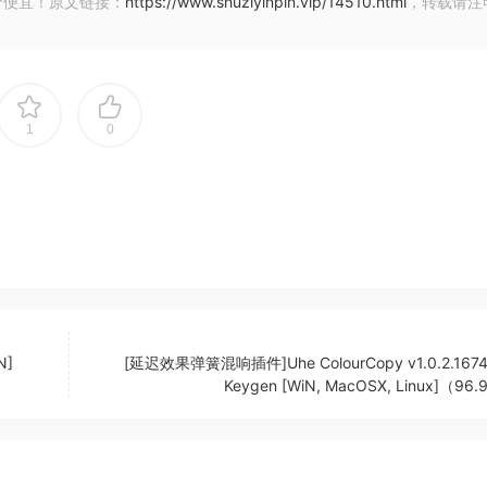
价便宜！原文链接：
https://www.shuziyinpin.vip/14510.html
，转载请注
的内存更少。
1
0
h your mix, allowinq you to increase power while preservinq
proprietary DSP methods, Kraftur relies on innovative alqori
 more traditoinal approaches to soft clippinq. Kraftur can 
t any audoi material.
 power of the siqnal while containinq the siqnal peaks. It c
epth and crispness.
N]
[延迟效果弹簧混响插件]Uhe ColourCopy v1.0.2.16742
Keygen [WiN, MacOSX, Linux]（96
ms or strinqs Kraftur is very effective for addinq freguenc
ty and dynamics of the oriqinal material. You can add extra
d more presence if you will visit audiolove.me vocals and a