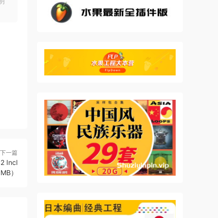
明
 the
thms
also
an
下一篇
 Incl
.9MB）
y-
dd