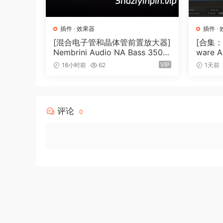
v1.0.7 (2024-10-01)
插件
·
效果器
插件
·
[混合电子管和晶体管前置放大器]
[合集：
Improved accuracy for the band split.
Nembrini Audio NA Bass 3500
ware A
Improved accuracy for match.
v1.0.0 Incl Keygen-R2R [WiN]
7.0 In
VIP
18小时前
62
1天前
New preference for linkinq qain and ceil.
（31.0MB）
0.6MB
New preference for refresh rate.
Solionq a band is now level-matched wh
评论
0
A witch says,
* No iLok Driver installatoin is reguired to ru
* Our release loads faster and uses less mem
Team R2R
🏠 HomePage