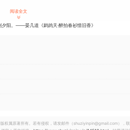
阅读全文
具有一些独特的功能：
到夕阳。——晏几道《鹧鸪天·醉拍春衫惜旧香》
最小化。
处理之间无缝混合。
以听到 Kraftur 添加到声音中的内容而不会欺骗您的耳朵。
dtheory
著所有。若有侵权，请发邮件（shuziyinpin@gmail.com），