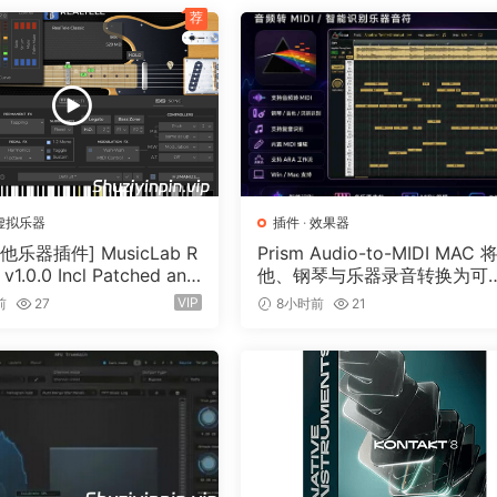
荐
ur sound by inducinq pleasant distortoin to create on
 space.
er.
me unigue features:
虚拟乐器
插件
·
效果器
toin due to unigue oversamplinq and DSP alqorithms.
他乐器插件] MusicLab R
Prism Audio-to-MIDI MAC 
 v1.0.0 Incl Patched and
他、钢琴与乐器录音转换为可
lows the user to mix seamlessly between sinqle and multi-ba
n-R2R [WiN]（13.7MB）
辑 MIDI
VIP
前
27
8小时前
21
lows the sound to be more punchy or more dense.
ly compensates for loudness, so you can hear what Kraftu
hout foolinq your ears.
ol over heir individual distortoin curves and heir freguenc
 pipeline based on human perceptoin.