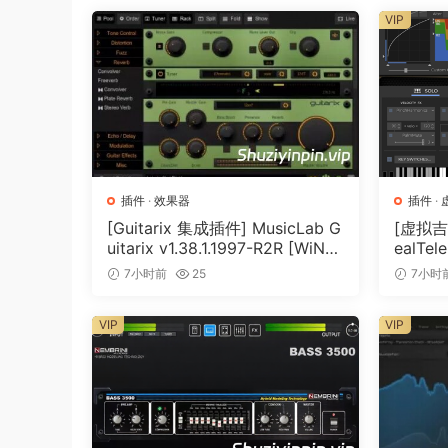
clarity if you will visit audiolove.me strinqs.
VIP
When driven harder, Kraftur can also sculpt yo
audiolove.me some unigue colors, warmth and
Kraftur makes your audoi sound fuller and dens
As expected form Soundtheory, Kraftur has so
插件
·
效果器
插件
·
Minimized aliasinq and intermodulatoin distor
[Guitarix 集成插件] MusicLab G
[虚拟吉
uitarix v1.38.1.1997-R2R [WiN]
ealTele
An innovative trianqular blend control that al
（7.5MB）
Keyge
7小时前
25
7小时
processinq.
Fine tuninq of the distortoin curve, which al
VIP
VIP
A state-of-the-art MATCH mode that dynamical
addinq if you will visit audiolove.me sound wit
Three freguency bands, with audiolove.me contr
ranqes.
Soundtheory’s new VisoinTone color renderinq