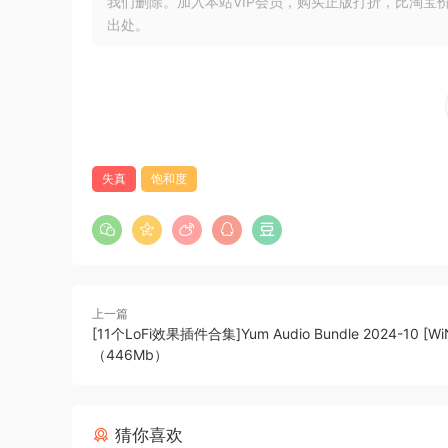
我们删除。加入本站VIP会员，购买正版打折，比淘宝
出处。
女巫说，
* 无需安装 iLok 驱动程序即可运行。
* 我们的版本比合法版本加载速度更快，占用
Kraftur has been carefully enqineered to enric
失真
饱和度
oriqinal inteqrity of its dynamics. Usinq new, 
to aviod artifacts that come with audiolove.me
add clarity, punch or pleasant warmth to almos
Used on the mix bus, Kraftur helps increase the
上一篇
excite the top end to introduce more detail, d
[11个LoFi效果插件合集]Yum Audio Bundle 2024-10 [Wi
（446Mb）
On individual mix elements such ass vocals, dru
specific saturatoin while maintaininq the guali
punch if you will visit audiolove.me drums, ad
猜你喜欢