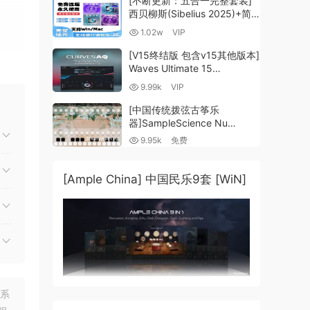
[不断更新：五合一完整套装]
西贝柳斯(Sibelius 2025)+简
谱插件V8+图片识别+音频识别
1.02w
VIP
+音色库+教程 [WiN,
MacOSX]（80.48GB+）
[V15终结版 包含v15其他版本]
Waves Ultimate 15
v25.05.27+一键安装版+安装
9.99k
VIP
方法+使用教程 [WiN,
MacOSX]
[中国传统拨弦古筝乐
（4.1GB+10.2GB+9.6GB）
器]SampleScience Nu
Guzheng v2.0 x64 VST
9.95k
免费
VST3 AU DECENT SAMPLER
[WiN, MacOSX]（158MB)
[Ample China] 中国民乐9套 [WiN]
联系