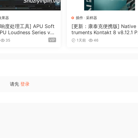
效果器
插件
·
采样器
响度处理工具] APU Soft
[更新：康泰克便携版] Native I
PU Loudness Series v5.
truments Kontakt 8 v8.12.1 
cl Keygen-R2R [WiN]（5
TABLE-vkDanilov [WiN]（1.
VIP
35
1天前
46
）
GB）
en match is enqaqed
请先
登录
n.
ory than leqit versoin.