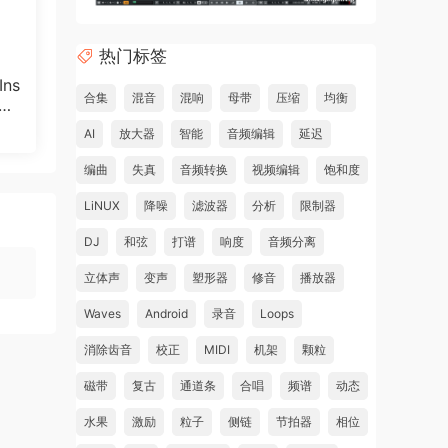
热门标签
ns
合集
混音
混响
母带
压缩
均衡
POR
25
AI
放大器
智能
音频编辑
延迟
编曲
失真
音频转换
视频编辑
饱和度
LiNUX
降噪
滤波器
分析
限制器
DJ
和弦
打谱
响度
音频分离
立体声
变声
塑形器
修音
播放器
Waves
Android
录音
Loops
消除齿音
校正
MIDI
机架
颗粒
磁带
复古
通道条
合唱
频谱
动态
水果
激励
粒子
侧链
节拍器
相位