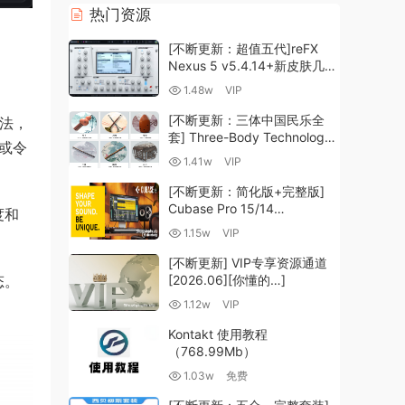
热门资源
[不断更新：超值五代]reFX
Nexus 5 v5.4.14+新皮肤几十
套+原厂+全套扩展+教程
1.48w
VIP
[WiN, MacOSX]（260GB+)
[不断更新：三体中国民乐全
方法，
套] Three-Body Technology-
力或令
R2R [WiN, MacOSX]
1.41w
VIP
（35.59GB+）
[不断更新：简化版+完整版]
Cubase Pro 15/14
度和
VR/R2R/U2B+原厂音源+插件
1.15w
VIP
+光谱层+扩展+安装 [WiN,
MacOSX]（704.0MB+）
[不断更新] VIP专享资源通道
态。
[2026.06][你懂的…]
1.12w
VIP
Kontakt 使用教程
。
（768.99Mb）
1.03w
免费