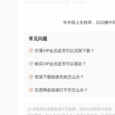
让您的音频听起来更饱满、更密集。
正如 Soundtheory 所期望的那样，Kraftur 
年年陌上生秋草，日日楼中
由于独特的过采样和 DSP 算法，混叠和互调失真
创新的三角混合控制，允许用户在单频带和多频带
常见问题
失真曲线的微调，可使声音更有冲击力或更密集。
最先进的 MATCH 模式可动态补偿响度，因此您可
开通VIP会员是否可以无限下载？
三个频带，可控制各自的失真曲线及其频率范围。Soun
基于人类感知的全新 VisoinTone 色彩渲染管道。
购买VIP会员是否可以退款？
v1.0.7 (2024-10-01)
资源下载链接失效怎么办？
提高了频带分割的准确性。
百度网盘链接打不开怎么办？
提高匹配的准确度。
链接增益和天花板的新偏好。
刷新率的新偏好。
本站部分资源来源于互联网，仅作介绍和学习使用，版权属原
当匹配进行时，独奏乐队现在是级别匹配的