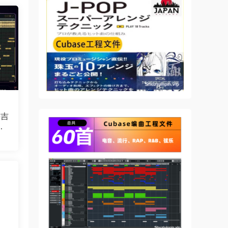
将吉
编
nd
r is
y