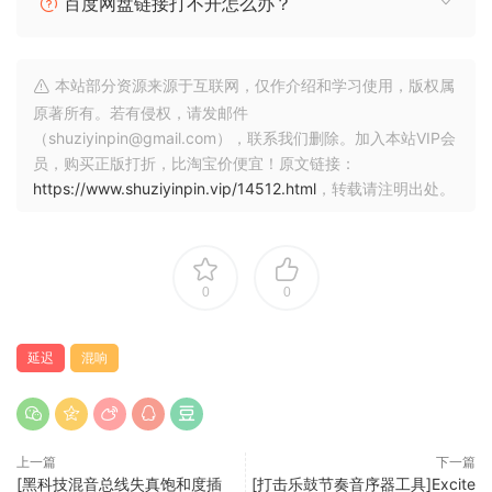
the kind of colouration people still love in classic BBD
百度网盘链接打不开怎么办？
units, but with a wider variety of colours. Colour Copy
started life as the little delay unit called “Lyrebird” we built
into Repro-1, but the sound was too good not to be
本站部分资源来源于互联网，仅作介绍和学习使用，版权属
developed further and become an FX plug-in.
原著所有。若有侵权，请发邮件
（shuziyinpin@gmail.com），联系我们删除。加入本站VIP会
BBD-style analog delay, for the smoothest possible pitch
员，购买正版打折，比淘宝价便宜！原文链接：
effects
https://www.shuziyinpin.vip/14512.html
，转载请注明出处。
unique colour morphing, with saturation for non-linear
effects such as distortion / resonance
1ms to 1s or host-synched time base, scaled via rate
0
0
control from 25% to 400%
dynamic ducking via envelope follower
延迟
混响
LFO (with dynamic frequency and depth) can modulate
rate, tap position or amplitude.
MIDI note tracking and Freeze button (infinite loop) for
wildest experimental effects
上一篇
下一篇
powerful preset browser with tag and/or text search
[黑科技混音总线失真饱和度插
[打击乐鼓节奏音序器工具]Excite