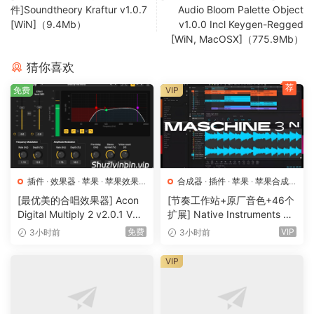
件]Soundtheory Kraftur v1.0.7
Audio Bloom Palette Object
functions
[WiN]（9.4Mb）
v1.0.0 Incl Keygen-Regged
independent input and feedback routing options allow all
[WiN, MacOSX]（775.9Mb）
possible stereo or mono combinations
猜你喜欢
100 factory presets, NKS-compatible
荐
免费
VIP
UI instantly resizable from 50% to 200%
custom remote control via MIDI CC, 14-bit resolution
option
Support for Oddsound MTS-ESP
插件
·
效果器
·
苹果
·
苹果效果
合成器
·
插件
·
苹果
·
苹果合成
A witch says,
器
器
[最优美的合唱效果器] Acon
[节奏工作站+原厂音色+46个
Digital Multiply 2 v2.0.1 VST
扩展] Native Instruments M
Still no one provides the serial and its index
VST3 AU AAX [WiN, MacOS
aschine 3.6.0-HCiSO [Mac
免费
VIP
3小时前
3小时前
of Filterscape v1.5 ;)
X]（66.3MB）
OSX]（1.41GB+32GB)
VIP
Team R2R
🏠 HomePage