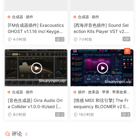
合成器
·
插件
合成器
·
插件
[FM合成器插件] Exacoustics
[西海岸音色插件] Sound Sel
GHOST v1.1.16 Incl Keygen-
ection Kits Player VST v2.0.
R2R [WiN]（12.1MB）
0 bundle-V.R [WiN]（3.26G
VIP
4小时前
2
7小时前
B）
荐
合成器
·
插件
插件
·
效果器
·
苹果
·
苹果效果
器
[音色生成器] Orra Audio Orr
[情感 MIDI 和弦引擎] The Fr
a Collider v1.0.0-itUsed [Wi
eequency BLOOMER v2 Em
N]（5.12MB）
otional Chord Engine [WiN,
8小时前
2
18小时前
2
MacOSX]（26.99MB）
评论
0