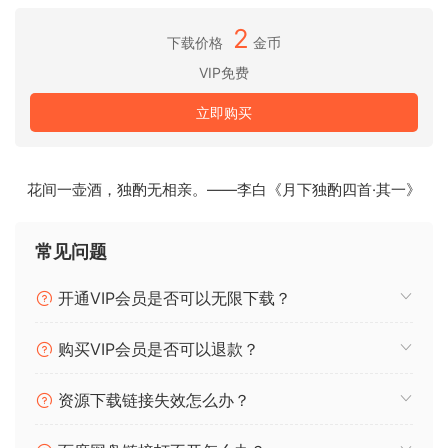
独立的输入和反馈路由选项允许所有可能的立体声或单声道组
2
下载价格
金币
合
VIP免费
100 个工厂预设，NKS 兼容
立即购买
UI 可立即从 50% 调整到 200%
自定义通过 MIDI CC 进行远程控制，14 位分辨率选项
支持 Oddsound MTS-ESP
花间一壶酒，独酌无相亲。——李白《月下独酌四首·其一》
女巫说，
常见问题
仍然没有人提供 Filterscape v1.5 的序列号及
其索引；)
开通VIP会员是否可以无限下载？
购买VIP会员是否可以退款？
Colour Copy: a bucketful of delay
A virtual analog effect inspired by classic bucket-brigade
delays (BBD), but extended with modern features. We
资源下载链接失效怎么办？
called our new baby “Colour Copy” because it can deliver