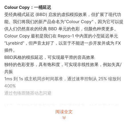
Colour Copy：一桶延迟
受经典桶式延迟 (BBD) 启发的虚拟模拟效果，但扩展了现代功
能。我们将我们的新产品命名为“Colour Copy”，因为它可以提
供人们仍然喜欢的经典 BBD 单元的色彩，但颜色种类更多。
Colour Copy 最初是我们在 Repro-1 中内置的小型延迟单元
“Lyrebird”，但声音太好了，以至于不能进一步开发并成为 FX
插件。
BBD风格的模拟延迟，可实现最平滑的音高效果
独特的色彩变形，具有饱和度，可实现非线性效果，例如失真/
共振
1ms 到 1s 或主机同步时间基准，通过速率控制从 25% 缩放到
400%
通过包络跟随器动态闪避
LFO（具有动态频率和深度）可以调节速率、抽头位置或振幅。
阅读全文
MIDI 音符跟踪和冻结按钮（无限循环）可实现最疯狂的实验效
果
强大的预设浏览器，带有标签和/或文本搜索功能