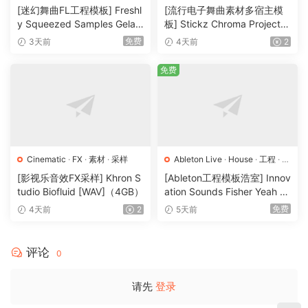
素材
·
采样
·
Logic Pro
·
Pop
·
工程
·
素材
·
[迷幻舞曲FL工程模板] Freshl
[流行电子舞曲素材多宿主模
采样
y Squeezed Samples Gelar
板] Stickz Chroma Project Fi
di Template Essentials Vol.1
le Expansion（2.53GB）
免费
3天前
4天前
2
（54.7MB）
免费
Cinematic
·
FX
·
素材
·
采样
Ableton Live
·
House
·
工程
·
素
材
·
采样
[影视乐音效FX采样] Khron S
[Ableton工程模板浩室] Innov
tudio Biofluid [WAV]（4GB）
ation Sounds Fisher Yeah T
he Girls (Rmv Remake)（13
免费
4天前
2
5天前
5.25MB）
评论
0
请先
登录