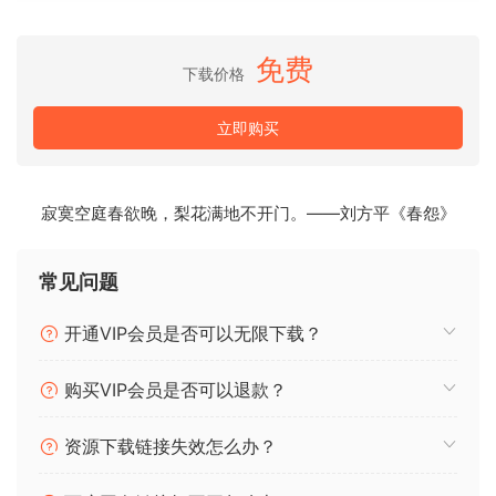
Step into the mesmerizing world of “Sono – Keep Control,”
an iconic track that has transcended time in the electronic
music scene. Originally released in 2000 by Sono, this
免费
下载价格
genre-blending masterpiece combines progressive house,
trance, and techno elements to create an unforgettable
立即购买
sonic journey guided by Artbat.
This template offers a top-notch foundation to make it your
寂寞空庭春欲晚，梨花满地不开门。——刘方平《春怨》
own. All elements like tempo, structure, melodies and
instruments can be easily adjusted to suit your style. And
it’s all set up in a clear Arrangement View for easy editing
常见问题
and experimentation.
开通VIP会员是否可以无限下载？
P2P
购买VIP会员是否可以退款？
🏠 HomePage
资源下载链接失效怎么办？