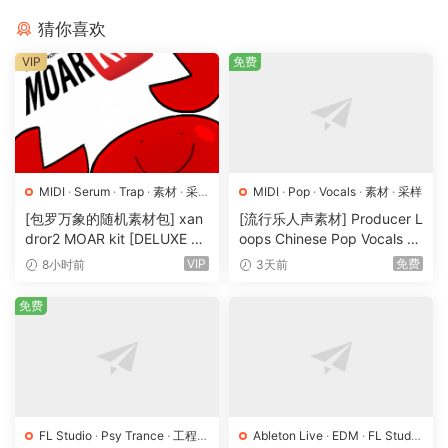
猜你喜欢
VIP
免费
MIDI
·
Serum
·
Trap
·
素材
·
采
MIDI
·
Pop
·
Vocals
·
素材
·
采样
样
·
预置
[包罗万象的随机素材包] xan
[流行乐人声素材] Producer L
dror2 MOAR kit [DELUXE VE
oops Chinese Pop Vocals Vo
RSION] [WAV, MiDi]（3.1G
l.1 [WAV, MiDi, REX]（3.21G
VIP
免费
8小时前
3天前
B）
B）
免费
FL Studio
·
Psy Trance
·
工程
·
Ableton Live
·
EDM
·
FL Studio