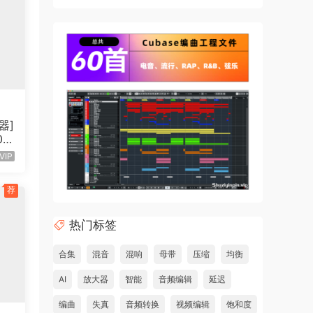
器]
00
]
VIP
荐
热门标签
合集
混音
混响
母带
压缩
均衡
 let
AI
放大器
智能
音频编辑
延迟
编曲
失真
音频转换
视频编辑
饱和度