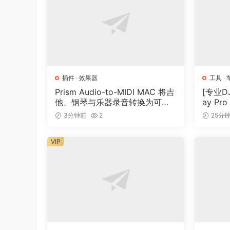
插件
·
效果器
工具
·
Prism Audio-to-MIDI MAC 将吉
[专业DJ
他、钢琴与乐器录音转换为可编
ay Pro
辑 MIDI
（290
3分钟前
2
25分
VIP
We are proud to introduce the market’s first b
traditional sample library to deliver not only p
you to add bass to your songs.