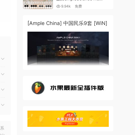
Guzheng v2.0 x64 VST
9.94k
免费
VST3 AU DECENT SAMPLER
[WiN, MacOSX]（158MB)
[Ample China] 中国民乐9套 [WiN]
能，
联系