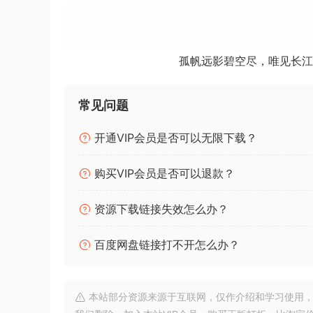
安装教程：
参考下载包内附带的安装教程。
我们自豪地推出市场上首款此类低音软件。它不仅
孤帆远影碧空尽，唯见长江
让你能够轻松地为你的歌曲添加低音。
常见问题
全套音色：19套
EZB-Acoustic
开通VIP会员是否可以无限下载？
EZB-Americana
EZB-ClassicRock
购买VIP会员是否可以退款？
EZB-DiscoPop
EZB-EZbassModern
资源下载链接失效怎么办？
EZB-EZbassVintage
EZB-Fretless
百度网盘链接打不开怎么办？
EZB-Gospel
EZB-HardRock
本站部分资源来源于互联网，仅作介绍和学习使用，版权属原
EZB-HeavyMetal