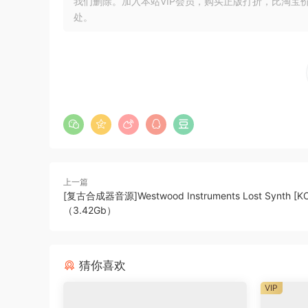
我们删除。加入本站VIP会员，购买正版打折，比淘宝
EZB-Hollowbody
处。
EZB-Metal
EZB-ProgressiveMetal
EZB-SessionPlayer
EZB-SynthBass
EZB-TheEightiesElectric
EZB-TheEightiesElectronic
EZB-TheSixties
EZB-Upright
上一篇
MIDI loop库：
43套
[复古合成器音源]Westwood Instruments Lost Synth [K
（3.42Gb）
猜你喜欢
VIP