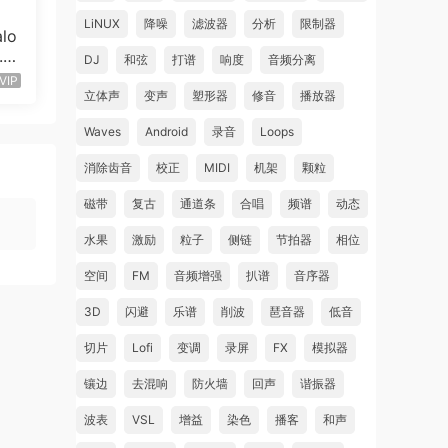
LiNUX
降噪
滤波器
分析
限制器
lo
1.1
DJ
和弦
打谱
响度
音频分离
VIP
立体声
变声
塑形器
修音
播放器
Waves
Android
录音
Loops
消除齿音
校正
MIDI
机架
颗粒
磁带
复古
通道条
合唱
频谱
动态
水果
激励
粒子
侧链
节拍器
相位
空间
FM
音频增强
扒谱
音序器
3D
闪避
乐谱
削波
琶音器
低音
切片
Lofi
变调
录屏
FX
模拟器
镶边
去混响
防火墙
回声
谐振器
波表
VSL
增益
染色
播客
和声