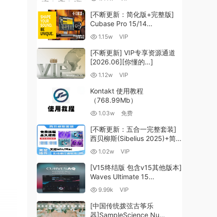
（35.59GB+）
[不断更新：简化版+完整版]
Cubase Pro 15/14
VR/R2R/U2B+原厂音源+插件
1.15w
VIP
+光谱层+扩展+安装 [WiN,
MacOSX]（704.0MB+）
[不断更新] VIP专享资源通道
[2026.06][你懂的…]
1.12w
VIP
Kontakt 使用教程
（768.99Mb）
1.03w
免费
[不断更新：五合一完整套装]
西贝柳斯(Sibelius 2025)+简
谱插件V8+图片识别+音频识别
1.02w
VIP
+音色库+教程 [WiN,
MacOSX]（80.48GB+）
[V15终结版 包含v15其他版本]
Waves Ultimate 15
v25.05.27+一键安装版+安装
9.99k
VIP
方法+使用教程 [WiN,
MacOSX]
[中国传统拨弦古筝乐
（4.1GB+10.2GB+9.6GB）
器]SampleScience Nu