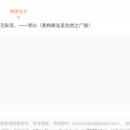
阅读全文
超越了传统的采样库，提供了纯净的声音，而且还具备了基础功
天际流。——李白《黄鹤楼送孟浩然之广陵》
著所有。若有侵权，请发邮件（shuziyinpin@gmail.com），