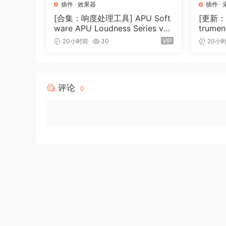
插件
·
效果器
插件
·
🏠 HomePage
[合集：响度处理工具] APU Soft
[更新：康
ware APU Loudness Series v5.
trumen
7.0 Incl Keygen-R2R [WiN]（5
TABLE-
VIP
20小时前
30
20小
0.6MB）
GB）
评论
0