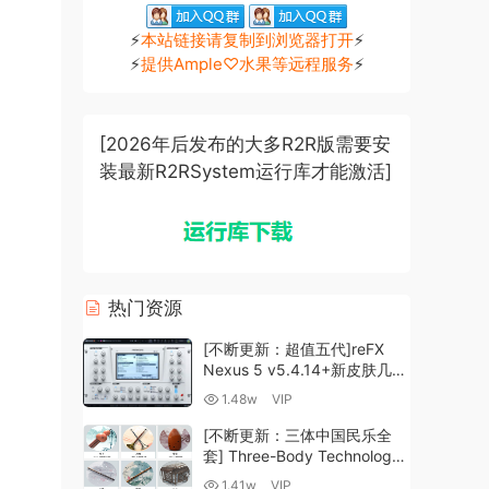
⚡
本站链接请复制到浏览器打开
⚡
⚡
提供Ample♡水果等远程服务
⚡
[2026年后发布的大多R2R版需要安
装最新R2RSystem运行库才能激活]
热门资源
[不断更新：超值五代]reFX
Nexus 5 v5.4.14+新皮肤几十
套+原厂+全套扩展+教程
1.48w
VIP
[WiN, MacOSX]（260GB+)
[不断更新：三体中国民乐全
套] Three-Body Technology-
R2R [WiN, MacOSX]
1.41w
VIP