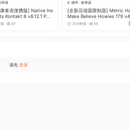
采样器
插件
·
效果器
泰克便携版] Native Ins
[全新压缩器限制器] Metric Ha
ts Kontakt 8 v8.12.1 POR
Make Believe Howies 179 v4.
vkDanilov [WiN]（1.25
7-R2R [WiN]（30.0MB）
时前
37
21小时前
55
请先
登录