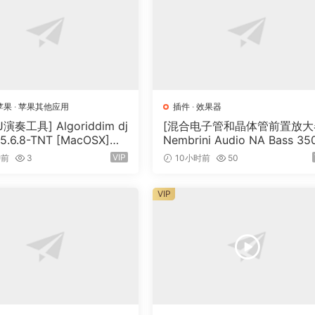
苹果
·
苹果其他应用
插件
·
效果器
演奏工具] Algoriddim dj
[混合电子管和晶体管前置放大
 5.6.8-TNT [MacOSX]
Nembrini Audio NA Bass 35
MB）
v1.0.0 Incl Keygen-R2R [WiN
VIP
钟前
3
10小时前
50
（31.0MB）
VIP
ass software of its kind. One that goes above and beyond a
ristine sound but also fundamental features that effortlessly