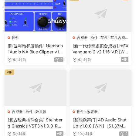
插件
合成器
·
插件
·
苹果
·
苹果合成
器
[削波与饱和度插件] Nembrin
[新一代传奇虚拟合成器] reFX
i Audio NA Blue Clipper v1.
Vanguard 2 v2.1.15-V.R [Wi
0.1 Incl Keygen-R2R [WiN]
N, MacOSX]（184MB+240
VIP
4小时前
2
4小时前
（11.2MB）
MB）
VIP
合成器
·
插件
·
效果器
插件
·
效果器
[复古经典插件合集] Steinber
[智能噪声门] 4D Audio Shut
g Classics VST3 v1.0.0-R2R
Up v1.0.0 [WiN]（61.37M
[WiN]（27.9MB）
B）
VIP
5小时前
10小时前
2