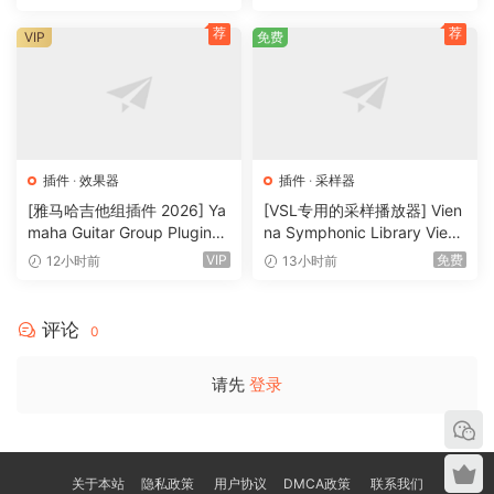
荐
荐
VIP
免费
插件
·
效果器
插件
·
采样器
[雅马哈吉他组插件 2026] Ya
[VSL专用的采样播放器] Vien
maha Guitar Group Plugins
na Symphonic Library Vienn
2026 Incl Keygen-R2R [Wi
a Synchron Player v1.3.302
VIP
免费
12小时前
13小时前
N]（1.2GB）
2-ItUsеd [WiN]（141MB）
评论
0
请先
登录
关于本站
隐私政策
用户协议
DMCA政策
联系我们