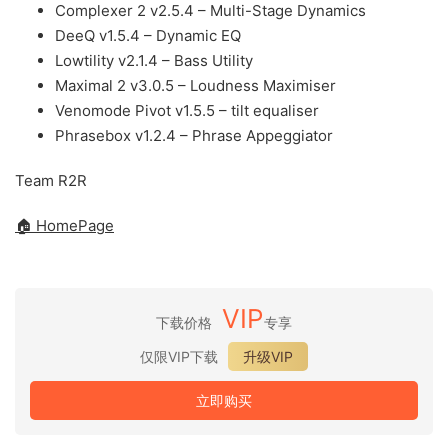
Complexer 2 v2.5.4 – Multi-Stage Dynamics
DeeQ v1.5.4 – Dynamic EQ
Lowtility v2.1.4 – Bass Utility
Maximal 2 v3.0.5 – Loudness Maximiser
Venomode Pivot v1.5.5 – tilt equaliser
Phrasebox v1.2.4 – Phrase Appeggiator
Team R2R
🏠 HomePage
VIP
下载价格
专享
仅限VIP下载
升级VIP
立即购买