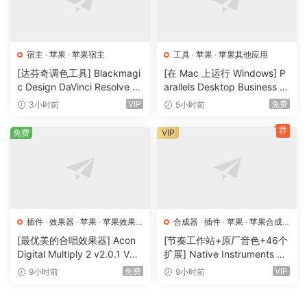
audio post, with high end — often unique — capabilities
that continue an ongoing revolution in audio and media
production software.
宿主
·
苹果
·
苹果宿主
工具
·
苹果
·
苹果其他应用
Highlights
[达芬奇调色工具] Blackmagi
[在 Mac 上运行 Windows] P
Nuendo 13 introduces unique and time-saving features for
c Design DaVinci Resolve St
arallels Desktop Business E
udio 21.0.4 Multilingual [Ma
dition 26.4.1.57516-ATB [M
dialogue editors, mixing and recording engineers, new
VIP
免费
3小时前
5小时前
cOSX]（7.87GB)
acOSX]（197MB）
integrated workflows for authoring MPEG-H Audio content,
荐
免费
VIP
innovative tools for dialogue recording, Dolby Atmos
improvements, additional plug-ins and more than 20 extra
workflow enhancements. With Nuendo 13, the future of
post-production starts now.
DIALOGUE RECORDING
插件
·
效果器
·
苹果
·
苹果效果
合成器
·
插件
·
苹果
·
苹果合成
器
器
ADR Script Reader
[最优美的合唱效果器] Acon
[节奏工作站+原厂音色+46个
With ADR Script Reader, Nuendo 13 moves away from
Digital Multiply 2 v2.0.1 VST
扩展] Native Instruments M
VST3 AU AAX [WiN, MacOS
aschine 3.6.0-HCiSO [Mac
cumbersome, document-based workflows. It shows ADR
免费
VIP
9小时前
9小时前
X]（66.3MB）
OSX]（1.41GB+32GB)
takes via a web browser, on any tablet or laptop on the
same LAN network, letting the voice talent have a digital