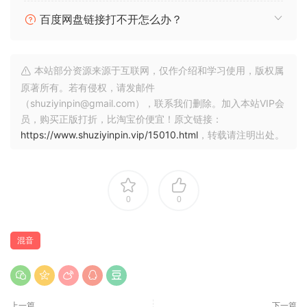
对话编辑
百度网盘链接打不开怎么办？
TonalMatch
TonalMatch 是一种新的直接离线过程 (DOP)，可分析录音的声
音特性并将其传输到其他剪辑，匹配频谱轮廓 (EQ) 和环境噪声
本站部分资源来源于互联网，仅作介绍和学习使用，版权属
基底。 与以前使用 EQ 和/或其他编辑插件相比，它可以更快、
原著所有。若有侵权，请发邮件
更准确地将 ADR 会话与原始制作声音进行匹配。
（shuziyinpin@gmail.com），联系我们删除。加入本站VIP会
员，购买正版打折，比淘宝价便宜！原文链接：
VoiceSeparator
https://www.shuziyinpin.vip/15010.html
，转载请注明出处。
VoiceSeparator 是一款基于 AI 的全新 VST 插件，经过训练可
检测并将对话从复杂的背景噪音（包括其他声音）中分离出
来，还可减少或消除背景和环境录音中不需要的声音。用作插
入效果或 DOP，它可用于快速隔离需要的声音并消除不需要的
0
0
声音。VocalChain
混音
插件
对话编辑、处理和创意语音设计本身就是一门艺术，需要大量
的专业知识和经验才能掌握。新的 VocalChain 插件包括用于语
音处理不同步骤的专用模块，有助于提供出色的效果。
上一篇
下一篇