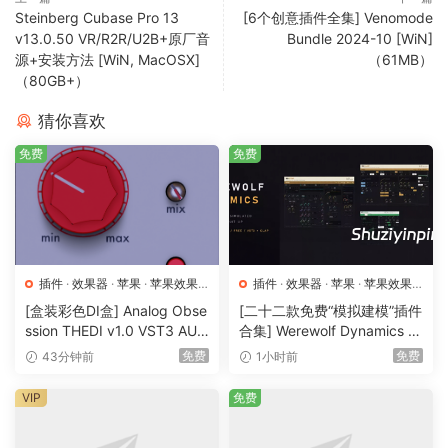
VocalChain 拥有专门用于后期制作的各种预设，使语音设计比
Steinberg Cubase Pro 13
[6个创意插件全集] Venomode
以往更快、更高效。
v13.0.50 VR/R2R/U2B+原厂音
Bundle 2024-10 [WiN]
源+安装方法 [WiN, MacOSX]
（61MB）
（80GB+）
检测静音扩展
使用更新的检测静音面板，可以更轻松地清理对话，同时保留
猜你喜欢
背景噪音以用于不同的音轨。现在可以自动分割对话内容，而
免费
免费
不是只剥离静音部分，然后可以为静音和非静音区域创建事
件。然后可以根据项目需要单独编辑对话和静音事件。
As the most advanced audio post-production solution
available, Nuendo is the choice of film, TV, game audio and
immersive sound industry professionals worldwide. Ever
插件
·
效果器
·
苹果
·
苹果效果
插件
·
效果器
·
苹果
·
苹果效果
since its initial release, Nuendo has been a vital tool in
器
器
[盒装彩色DI盒] Analog Obse
[二十二款免费“模拟建模”插件
creating the soundtrack to many high-profile productions,
ssion THEDI v1.0 VST3 AU
合集] Werewolf Dynamics Pl
AAX [WiN, MacOSX]（17.8
ugins Bundle v0.7.6 VST3 C
products and installations. Regular updates with new
免费
免费
43分钟前
1小时前
MB)
LAP AU [WiN, MacOSX]（1
features, workflow improvements and additional, user-
85MB+313MB)
VIP
免费
requested functions mean that Nuendo constantly exceeds
the expectations of an audio workstation dedicated to