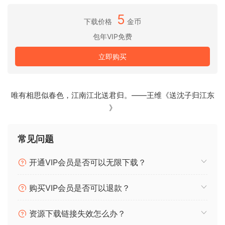
域掀起一场持续的革命。
5
下载价格
金币
亮点
包年VIP免费
Nuendo 13 为对话编辑、混音和录音工程师引入了独特且省时
的功能、用于创作 MPEG-H 音频内容的全新集成工作流程、用
立即购买
于对话录音的创新工具、杜比全景声 (Dolby Atmos) 改进、附
加插件和 20 多个额外的工作流程增强功能。有了 Nuendo
13，后期制作的未来从现在开始。
唯有相思似春色，江南江北送君归。——王维《送沈子归江东
》
对话录音
ADR 脚本阅读器
借助 ADR 脚本阅读器，Nuendo 13 摆脱了繁琐的基于文档的
常见问题
工作流程。它通过 Web 浏览器、同一 LAN 网络下的任何平板
开通VIP会员是否可以无限下载？
电脑或笔记本电脑上显示 ADR 片段，让配音演员拥有数字脚
本，并让编辑或会话导演能够立即更改它。 可以在 Nuendo 的
购买VIP会员是否可以退款？
标记数据中编辑对话并添加注释，无需同步文档。 对话上下文
预览显示所选对话之前和之后的对话台词，突出显示当前选定
的台词如何嵌入场景。
资源下载链接失效怎么办？