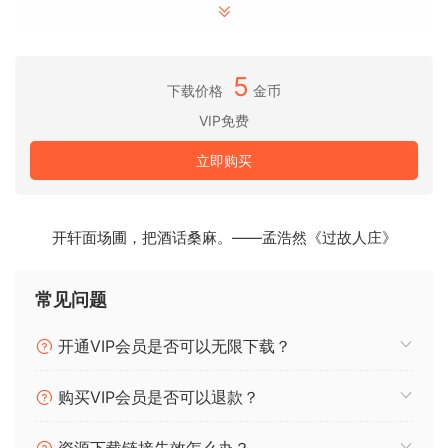
凭借多年的贝斯音乐和多种 Dubstep 热门歌曲经验，我创建了
一系列能带来活力的预设！专为音乐节主舞台打造的创新技
术！
5
下载价格
金币
通过对这些预设进行逆向工程，学习专业的声音设计技术。
VIP免费
兼容 Ableton Live、FL Studio、Logic Pro、所有 DAWS。
立即购买
Nebula for XFER Serum
这 90 多个预设专为强大的合成器 Serum 设计，提供各种令人
开轩面场圃，把酒话桑麻。——孟浩然《过故人庄》
难以置信的 Atmospheres、Pads、Plucks 和 Leads。
HAZARD For XFER Serum
常见问题
利用新技术突破 Serum 的界限，研究塑造贝斯音乐文化的最流
行合成器。
开通VIP会员是否可以无限下载？
您将发现 100 种令人难以置信的贝斯、合成器、打击垫和 FX。
购买VIP会员是否可以退款？
高能量风格的 MIDI 主旋律和旋律