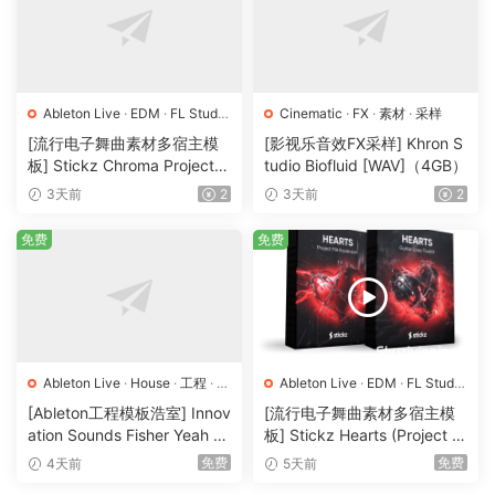
dubstep hits, I’ve created a collection of Presets that bring
energy! Innovative techniques made for the Festival Main
Stages!
Ableton Live
·
EDM
·
FL Studio
Cinematic
·
FX
·
素材
·
采样
Learn professional sound design techniques by reverse
·
Logic Pro
·
Pop
·
工程
·
素材
·
[流行电子舞曲素材多宿主模
[影视乐音效FX采样] Khron S
采样
engineering these presets.
板] Stickz Chroma Project Fi
tudio Biofluid [WAV]（4GB）
le Expansion（2.53GB）
3天前
2
3天前
2
Compatible with Ableton Live, FL Studio, Logic Pro, All
DAWS.
免费
免费
Nebula for XFER Serum
Designed for the powerful synthesizer Serum, these 90+
presets offer a wide range of incredible Atmospheres,
Pads, Plucks and Leads.
Ableton Live
·
House
·
工程
·
素
Ableton Live
·
EDM
·
FL Studio
材
·
采样
·
Logic Pro
·
MIDI
·
Pop
·
工程
·
[Ableton工程模板浩室] Innov
[流行电子舞曲素材多宿主模
HAZARD For XFER Serum
素材
·
采样
ation Sounds Fisher Yeah T
板] Stickz Hearts (Project Fil
Pushing the boundaries of Serum with new techniques
he Girls (Rmv Remake)（13
e Expansion) [多格式]（86
免费
免费
4天前
5天前
and researching the most popular synths that have shaped
5.25MB）
4.59MB）