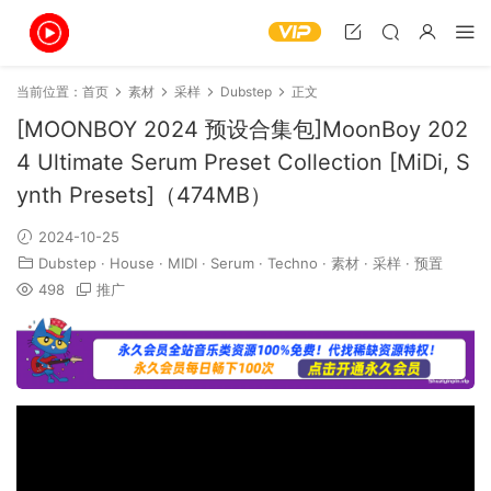
当前位置：
首页
素材
采样
Dubstep
正文
[MOONBOY 2024 预设合集包]MoonBoy 202
4 Ultimate Serum Preset Collection [MiDi, S
ynth Presets]（474MB）
2024-10-25
Dubstep
·
House
·
MIDI
·
Serum
·
Techno
·
素材
·
采样
·
预置
498
推广