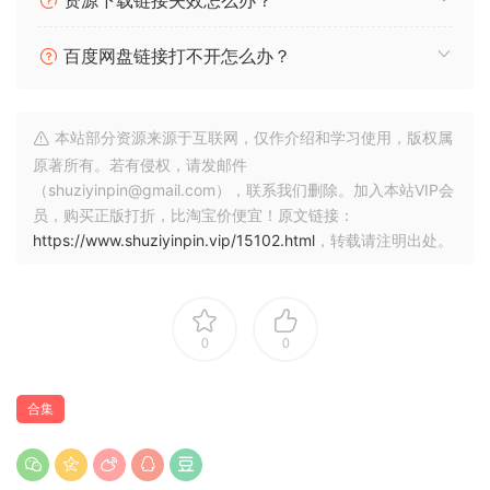
资源下载链接失效怎么办？
专为电子舞曲制作人设计。
百度网盘链接打不开怎么办？
此包包含各种可自定义的高能量 MIDI 文件，包括旋律、主旋律
和低音线，非常适合电子舞曲中的各种子流派，包括 house、
dubstep、trance 等。
本站部分资源来源于互联网，仅作介绍和学习使用，版权属
Velocity：Serum FX 预设
原著所有。若有侵权，请发邮件
强大的合成器插件 Xfer Serum 的 30 多个 FX 预设集合。
（shuziyinpin@gmail.com），联系我们删除。加入本站VIP会
员，购买正版打折，比淘宝价便宜！原文链接：
由音乐制作专家设计，可为任何声音添加动感和个性。
https://www.shuziyinpin.vip/15102.html
，转载请注明出处。
兼容 Ableton Live、FL Studio、Logic Pro 和所有其他 DAW。
0
0
合集