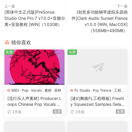
上一篇
下一篇
[简体中文正式版]PreSonus
[创意多功能钢琴虚拟乐器插
主页
Studio One Pro 7 v7.0.0+音频分
件]Clark Audio Sunset Pianos
离+安装教程 [WiN]（1.03GB）
v1.0.0 [WiN, MacOSX]
FANTASTiC | 24 October 2024 | 474 MB
（558MB+490MB）
300+ Serum Presets for Drum and Bass, Dubstep, House,
猜你喜欢
Techno & Melodic
免费
免费
Professionally designed to cut through the mix and spark
energy into your productions.
Reverse Engineer, Customize, and combine for unlimited
possibilties.
MIDI
·
Pop
·
Vocals
·
素材
·
采样
FL Studio
·
Psy Trance
·
工程
·
素材
·
采样
[流行乐人声素材] Producer L
[迷幻舞曲FL工程模板] Freshl
If you struggle with having a powerful sound in your music,
oops Chinese Pop Vocals Vo
y Squeezed Samples Gelar
l.1 [WAV, MiDi, REX]（3.21G
di Template Essentials Vol.1
these will get your songs pumped up in no time.
免费
免费
2天前
2天前
B）
（54.7MB）
Poison For Xfer Serum
Through years of experience in bass music & multiple