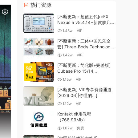
热门资源
[不断更新：超值五代]reFX
Nexus 5 v5.4.14+新皮肤几十
套+原厂+全套扩展+教程
1.48w
VIP
[WiN, MacOSX]（260GB+)
[不断更新：三体中国民乐全
套] Three-Body Technology-
R2R [WiN, MacOSX]
1.42w
VIP
（35.59GB+）
[不断更新：简化版+完整版]
Cubase Pro 15/14
VR/R2R/U2B+原厂音源+插件
1.15w
VIP
+光谱层+扩展+安装 [WiN,
MacOSX]（704.0MB+）
[不断更新] VIP专享资源通道
[2026.06][你懂的…]
1.12w
VIP
Kontakt 使用教程
（768.99Mb）
1.07w
免费