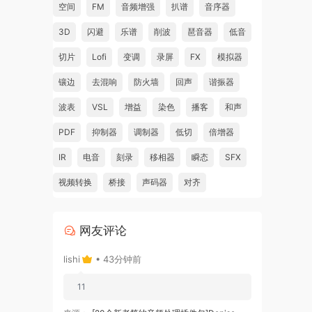
空间
FM
音频增强
扒谱
音序器
3D
闪避
乐谱
削波
琶音器
低音
切片
Lofi
变调
录屏
FX
模拟器
镶边
去混响
防火墙
回声
谐振器
波表
VSL
增益
染色
播客
和声
PDF
抑制器
调制器
低切
倍增器
IR
电音
刻录
移相器
瞬态
SFX
视频转换
桥接
声码器
对齐
网友评论
lishi
• 43分钟前
11