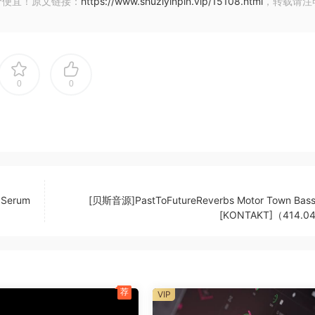
价便宜！原文链接：
https://www.shuziyinpin.vip/15108.html
，转载请注
 – a new aura settles in, and creativity begins to flow
l transition, offering a collection of carefully sampled and
pth, and realism.
0
0
 Serum
[贝斯音源]PastToFutureReverbs Motor Town Bass 
[KONTAKT]（414.0
荐
VIP