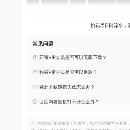
桃花尽日随流水，
常见问题
开通VIP会员是否可以无限下载？
BUBBiX | 24 O
安装方法：
安装之后，使用提供的序列号激活。
购买VIP会员是否可以退款？
一款创意虚拟乐器，包含逼真、实验性和多功能的
资源下载链接失效怎么办？
情感丰富、永恒的声音
百度网盘链接打不开怎么办？
随着太阳落山，我们周围的世界开始转变 – 一种
种神奇的转变，提供了一系列精心采样和设计的钢
本站部分资源来源于互联网，仅作介绍和学习使用，版权属原
A creative virtual instrument packed with reali