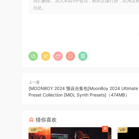
我们删除。加入本站VIP会员，购买正版打折，比淘宝
出处。
Emotional, Rich, Timeless Sound
As the sun sets, the world around us transforms
effortlessly. Sunset Pianos captures this magica
designed piano patches that evoke emotion, de
BUBBiX
🏠 HomePage
上一篇
[MOONBOY 2024 预设合集包]MoonBoy 2024 Ultimate
Preset Collection [MiDi, Synth Presets]（474MB）
猜你喜欢
荐
VIP
VIP