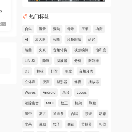
s
热门标签
TA-
22
2
合集
混音
混响
母带
压缩
均衡
AI
放大器
智能
音频编辑
延迟
编曲
失真
音频转换
视频编辑
饱和度
LiNUX
降噪
滤波器
分析
限制器
DJ
和弦
打谱
响度
音频分离
立体声
变声
塑形器
修音
播放器
Waves
Android
录音
Loops
消除齿音
MIDI
校正
机架
颗粒
磁带
复古
通道条
合唱
频谱
动态
水果
激励
粒子
侧链
节拍器
相位