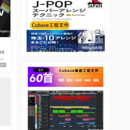
nt
O
VIP