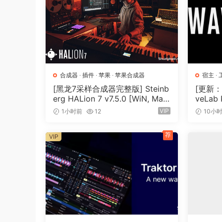
合成器
·
插件
·
苹果
·
苹果合成器
宿主
·
主
[黑龙7采样合成器完整版] Steinb
[更新：母
erg HALion 7 v7.5.0 [WiN, Mac
veLab
OSX]（673.3MB+920 MB+1.6G
法 [Wi
VIP
1小时前
12
10小
B+33.2GB）
+）
荐
VIP