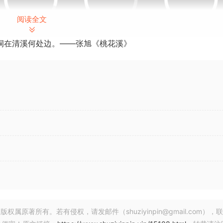
阅读全文
洞在清溪何处边。——张旭《桃花溪》
ctober 2024 | 558 MB / 490 MB
钢琴音色。
新的氛围逐渐形成，创造力开始毫不费力地流动。日落钢琴捕捉到
琴音色，唤起情感、深度和真实感。
著所有。若有侵权，请发邮件（shuziyinpin@gmail.com），
stic, experimental and versatile piano sounds.