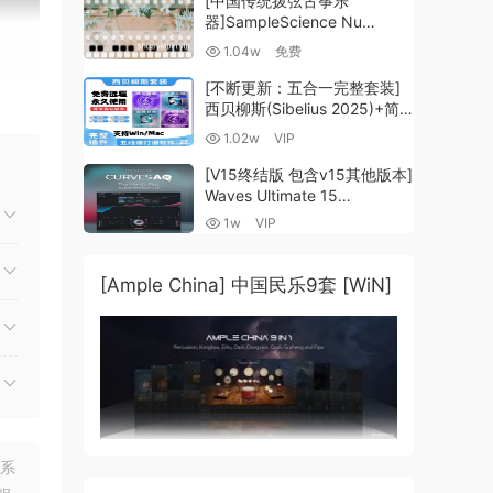
[中国传统拨弦古筝乐
器]SampleScience Nu
Guzheng v2.0 x64 VST
1.04w
免费
VST3 AU DECENT SAMPLER
[WiN, MacOSX]（158MB)
[不断更新：五合一完整套装]
西贝柳斯(Sibelius 2025)+简
谱插件V8+图片识别+音频识别
1.02w
VIP
+音色库+教程 [WiN,
MacOSX]（80.48GB+）
[V15终结版 包含v15其他版本]
Waves Ultimate 15
v25.05.27+一键安装版+安装
1w
VIP
方法+使用教程 [WiN,
MacOSX]
（4.1GB+10.2GB+9.6GB）
[Ample China] 中国民乐9套 [WiN]
了这
联系