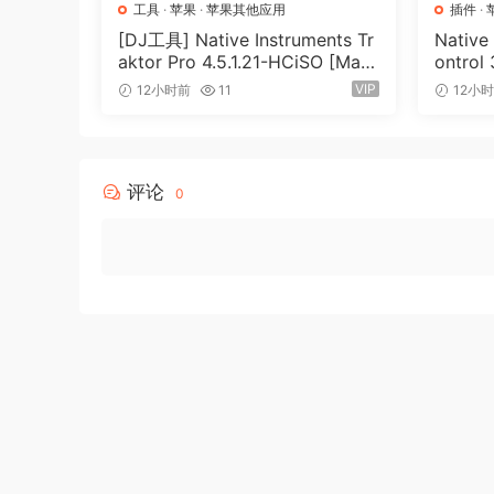
工具
·
苹果
·
苹果其他应用
插件
·
[DJ工具] Native Instruments Tr
Native
aktor Pro 4.5.1.21-HCiSO [Mac
ontrol
OSX]（402.83MB）
（ 823
VIP
12小时前
11
12小
评论
0