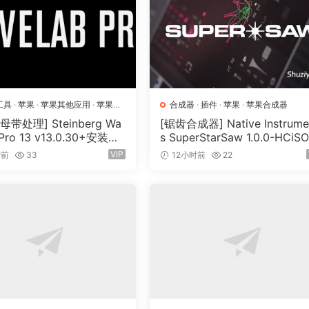
工具
·
苹果
·
苹果其他应用
·
苹果宿
合成器
·
插件
·
苹果
·
苹果合成器
带处理] Steinberg Wa
[锯齿合成器] Native Instrume
 Pro 13 v13.0.30+安装方
s SuperStarSaw 1.0.0-HCiS
N, MacOSX]（285.6MB
[MacOSX]（182.43MB）
VIP
时前
33
12小时前
22