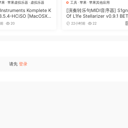
苹果
·
苹果虚拟乐器
·
虚拟乐器
工具
·
苹果
·
苹果其他应用
 Instruments Komplete K
[演奏转乐句MIDI音序器] S1gn
 3.5.4-HCiSO [MacOSX]
Of L1fe Stellarizer v0.9.1 BE
.17MB）
ARCADiA [WiN, MacOSX]（
时前
20
22小时前
22
MB）
请先
登录