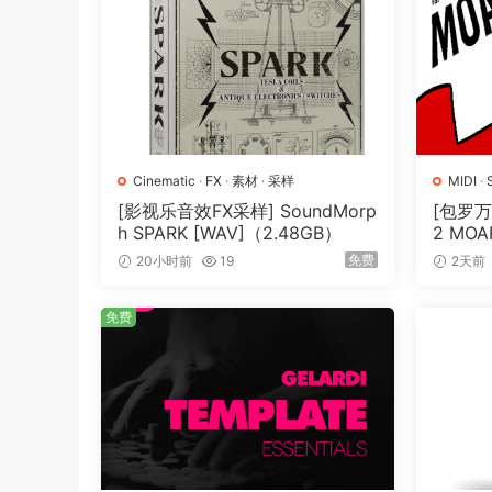
WHAT’S SPECIAL ABOUT THIS LIBRARY
CINEMATIC IMPACTS 是从事顶级电影、电
大声音，可立即获得结果，非常适合在截止日期紧迫的
Kit 提供了模块化元素 – 引导、冲击、延音和尾
无论您是需要即时影响还是灵活地制作自己的影响，CI
付具有影响力的作品。
Cinematic
·
FX
·
素材
·
采样
MIDI
·
[影视乐音效FX采样] SoundMorp
[包罗万
兼容软件
h SPARK [WAV]（2.48GB）
2 MOAR
这个 BOOM 生物声音库以 WAV 文件的形式
N] [WA
免费
20小时前
19
2天前
们。
免费
丰富的元数据嵌入
为了给您提供最快最简单的工作流程，所有文件都
的声音。元数据可以通过音频管理工具读取和处理
根据新的 UCS 标准