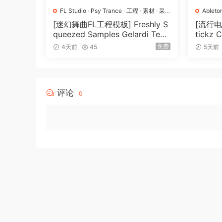
Make YOUR Impact
FL Studio
·
Psy Trance
·
工程
·
素材
·
采
Ableto
CINEMATIC IMPACTS provides a comprehensive 
样
Pro
·
P
[迷幻舞曲FL工程模板] Freshly S
[流行
sounds for highlights, titles, or to use it as a
queezed Samples Gelardi Tem
tickz 
plate Essentials Vol.1（54.7M
nsion
免费
4天前
45
5天前
It’s about creating audio full stops – sounds 
B）
CINEMATIC IMPACTS is the toolkit you’ll be reac
production.
评论
0
COMPREHENSIVE AND VERSATILE SOUND L
As a sound designer, you’re not just adding so
CINEMATIC IMPACTS, you have the power to cr
and underscore pivotal scenes, all without ever
EMPHASIZE, SUPPORT, OR SHOCK
CINEMATIC IMPACTS about delivering exactly w
your sound design becomes an integral, unforge
FOR TRAILERS, COMMERCIALS, AND PROM