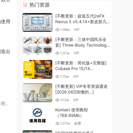
热门资源
[不断更新：超值五代]reFX
地使用
Nexus 5 v5.4.14+新皮肤几十
套+原厂+全套扩展+教程
1.48w
VIP
[WiN, MacOSX]（260GB+)
[不断更新：三体中国民乐全
套] Three-Body Technology-
R2R [WiN, MacOSX]
创造出
1.41w
VIP
（35.59GB+）
[不断更新：简化版+完整版]
Cubase Pro 15/14
VR/R2R/U2B+原厂音源+插件
1.15w
VIP
+光谱层+扩展+安装 [WiN,
。
MacOSX]（704.0MB+）
[不断更新] VIP专享资源通道
[2026.06][你懂的…]
1.12w
VIP
存在。
Kontakt 使用教程
（768.99Mb）
1.07w
免费