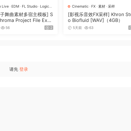
n Live
·
EDM
·
FL Studio
·
Logic
Cinematic
·
FX
·
素材
·
采样
sound effects toolkit for professionals who need impact
op
·
工程
·
素材
·
采样
电子舞曲素材多宿主模板] S
[影视乐音效FX采样] Khron Stu
 supporting and exaggerating layer.
Chroma Project File Expa
o Biofluid [WAV]（4GB）
（2.53GB）
56
2
5天前
63
that punctuate and emphasize without overwhelming the sce
hing for time and again. It is the basis you need in each
IBRARY
und – you’re shaping the emotional core of a story. With
请先
登录
eate moments that heighten tension, evoke deep emotion
 distracting from the narrative.
hat’s needed to elevate the audience’s experience, ensuri
ttable part of the storytelling.
OS