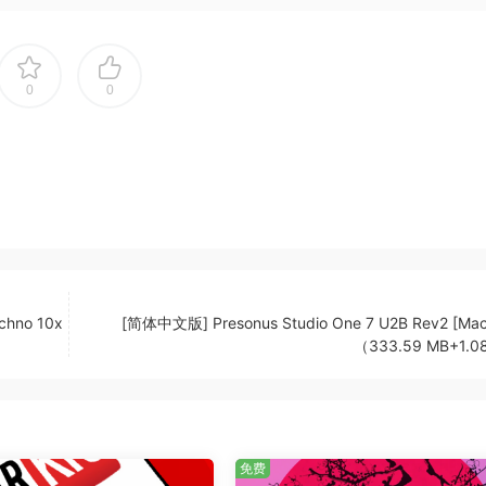
鸣的音景。这些方法使我们能够制作出感觉超凡脱俗的声音，而
0
0
嗖声、刮擦声和不同材质的拖动，为我们的声音设计创造引人注
，将听众吸引到每次撞击的世界中。延音是通过在道具上长时间
然长度。在某些情况下，我们发现了令人惊讶的延音来源，例如
意想不到的丰富基础。
规道具的录音（如吉他弦的振动张力）与来自模拟和数字合成器的精
chno 10x
[简体中文版] Presonus Studio One 7 U2B Rev2 [Ma
（333.59 MB+1.
ATIC IMPACTS的基础。通过探索大量的道具、乐器和非常规
满深度和个性。最终结果是精心挑选的声音，使声音设计师能够
。
免费