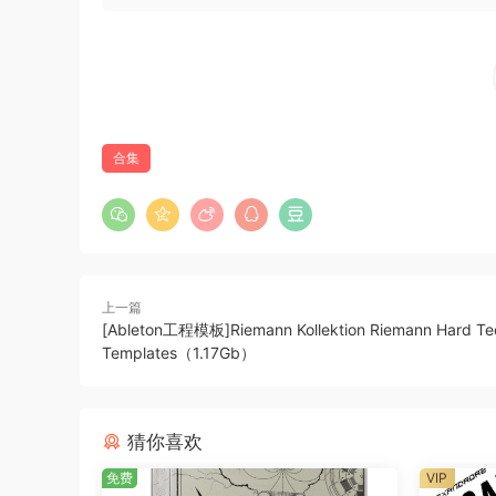
放置在或拖动它们上的各种道具，以创建独特、共
通过大量处理来人为增强它们。
制作电影导入
对于导入，我们寻找动态、角色丰富的元素，如嗖
开端。这些录制的时刻增加了额外的细节和紧张感
合集
来开发的，并结合采样和粒子合成来延长声音的自
麦克风吹气，这为长时间、不断发展的音景提供了
Boundary-Pushing Tails
Tails 是我们突破界限的另一个领域，将非常
上一篇
的元素融合在一起。
[Ableton工程模板]Riemann Kollektion Riemann Hard Te
Templates（1.17Gb）
我们对你的承诺：具有深度和特性
的声音 所有这些技术都汇集在一起，形成了CINEM
方法，我们确保每个声音不仅具有冲击力，而且充
猜你喜欢
告片、电影和游戏创造引人注目、充满情感的影响
免费
VIP