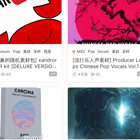
视和游戏的声音设计专业人士的必备工具包。Designed 系列提供即
情况下使用。对于那些想要更多控制的人来说，Constructio
音 – 允许您自定义和塑造自己独特的音景。
NEMATIC IMPACTS 都能提供精确性和多功能性，因此您
Serum
·
Trap
·
素材
·
采样
·
预置
MIDI
·
Pop
·
Vocals
·
素材
·
采样
象的随机素材包] xandror
[流行乐人声素材] Producer L
 kit [DELUXE VERSIO
ps Chinese Pop Vocals Vol.1
提供，这意味着您可以在任何可以处理此文件类型的软件中导入和使
V, MiDi]（3.1GB）
[WAV, MiDi, REX]（3.21GB）
VIP
49
4天前
50
包含大量的元数据，如文件描述和关键词，以便快速找到您正在
。