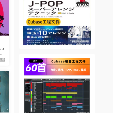
用型强
n
可以交
oo
用它
免费
寻找