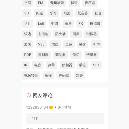
空间
FM
音频增强
扒谱
音序器
d
3D
闪避
乐谱
削波
琶音器
低音
切片
Lofi
变调
录屏
FX
模拟器
tions
镶边
去混响
防火墙
回声
谐振器
波表
VSL
增益
染色
播客
和声
PDF
抑制器
调制器
低切
倍增器
igh-
IR
电音
刻录
移相器
瞬态
SFX
ents;
视频转换
桥接
声码器
对齐
网友评论
ded
1292836134
• 8小时前
1111