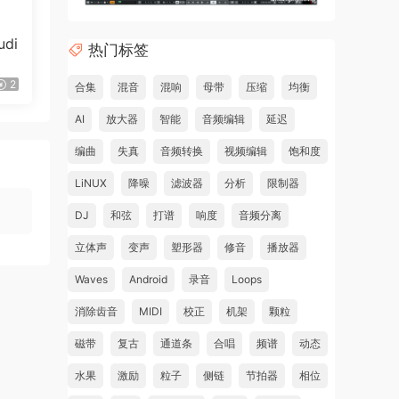
di
热门标签
2
合集
混音
混响
母带
压缩
均衡
ne.
AI
放大器
智能
音频编辑
延迟
编曲
失真
音频转换
视频编辑
饱和度
LiNUX
降噪
滤波器
分析
限制器
DJ
和弦
打谱
响度
音频分离
s,
立体声
变声
塑形器
修音
播放器
Waves
Android
录音
Loops
消除齿音
MIDI
校正
机架
颗粒
ng
磁带
复古
通道条
合唱
频谱
动态
水果
激励
粒子
侧链
节拍器
相位