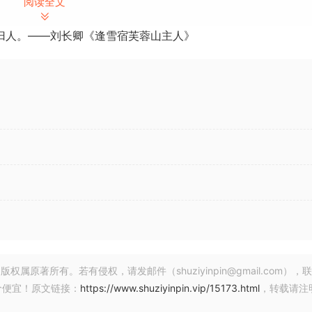
刻，或支持您自己的创意愿景的特定操作和元素。
阅读全文
归人。——刘长卿《逢雪宿芙蓉山主人》
esigned 包（设计包）凭借我们传奇的设计元素立即令人满意：高质
目添加影响;无需进一步编辑。
 440 种声音，其中包含的冲击力足以确保您拥有足够的影响。
处理技术对其进行塑造为中心，而不是从一开始就默认使用合成
触觉质量。我们过程的一个关键部分是尝试现实生活中的乐器，
进行录制。例如，我们在一所大型学校体育馆录制了大量定音鼓
、回荡的氛围。这创造了一种规模感和存在感，而这种感觉很难
著所有。若有侵权，请发邮件（shuziyinpin@gmail.com），
具、手动搅拌器甚至鞭子等不常见的物体演奏它们——为我们的
价便宜！原文链接：
https://www.shuziyinpin.vip/15173.html
，转载请注
原声乐器不仅仅是传统意义上的使用;我们将它们视为共鸣表面