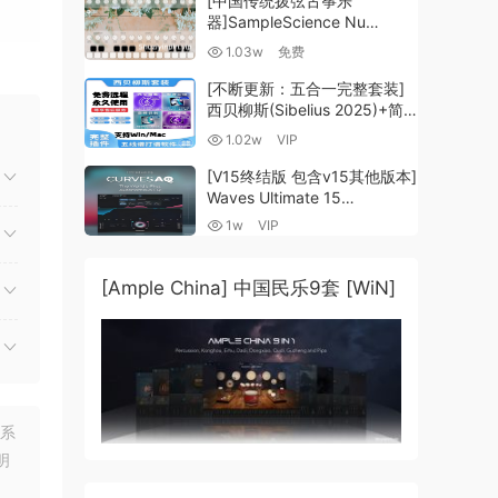
[中国传统拨弦古筝乐
器]SampleScience Nu
Guzheng v2.0 x64 VST
1.03w
免费
VST3 AU DECENT SAMPLER
量、立
[WiN, MacOSX]（158MB)
[不断更新：五合一完整套装]
西贝柳斯(Sibelius 2025)+简
谱插件V8+图片识别+音频识别
1.02w
VIP
+音色库+教程 [WiN,
MacOSX]（80.48GB+）
[V15终结版 包含v15其他版本]
Waves Ultimate 15
v25.05.27+一键安装版+安装
1w
VIP
方法+使用教程 [WiN,
源。
MacOSX]
例如
（4.1GB+10.2GB+9.6GB）
[Ample China] 中国民乐9套 [WiN]
，不
仅通
联系
录音
明
，录制