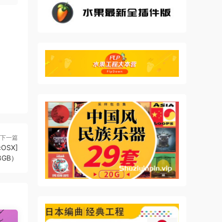
不必
目的
移动
对着
心制作
下一篇
cOSX]
08GB）
的录音
为预