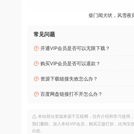
该库仍然具有足够的通用性，可用于强调场景或时
DESIGNED CINEMATIC IMPACT SOUNDS
柴门闻犬吠，风雪夜
（设计电影冲击）CINEMATIC IMPACTS D
即可用的效果器。只需拖放这些元素即可为您的项
常见问题
绰绰有余的打击、冲突和猛击
开通VIP会员是否可以无限下载？
凭借近 2 GB 的设计影响，包含 110 个文件和
购买VIP会员是否可以退款？
我们的方法以捕捉真实、扎实的声音并通过创新的
通过这样做，我们确保了合成声音通常缺乏的有机
资源下载链接失效怎么办？
鼓，但以非常规的方式演奏并使用更不寻常的方法
仅捕捉了雷鸣般的打击声，还捕捉了空间本身丰富
百度网盘链接打不开怎么办？
过合成手段来实现。
非常规打击乐
本站部分资源来源于互联网，仅作介绍和学习使用，版权属原
我们还重新构想了传统的管弦乐打击乐，用金属工
我们删除。加入本站VIP会员，购买正版打折，比淘宝
增添了一层质感和不可预测性。吉他和低音提琴等
出处。