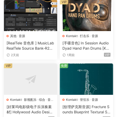
VIP
🏠 HomePage
其他
·
音源
Kontakt
·
打击乐
·
音源
[RealTele 音色库 ] MusicLab
[手碟音色] In Session Audio
RealTele Source Bank-R2R
Dyad Hand Pan Drums [KO
[WiN]（3.13GB）
NTAKT]（4.33GB）
VIP
2天前
1周前
VIP
免费
Kontakt
·
影视配乐
·
综合
·
音效
Kontakt
·
管弦乐
·
音源
特殊
·
音源
[好莱坞电影级电子乐演奏素
[纹理萨克斯音源] Fracture S
材] Hollywood Audio Design
ounds Blueprint Textural Sa