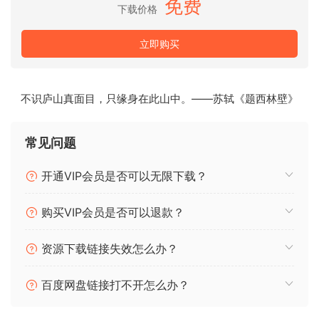
免费
下载价格
立即购买
不识庐山真面目，只缘身在此山中。——苏轼《题西林壁》
此库附带了开发者提供的非官方 nicnt 文件，
SNPID 为“006”。
常见问题
如果您要使用它，请自行承担风险！
开通VIP会员是否可以无限下载？
需要 NI Kontakt v6.7.1 或更高版本的完整版
购买VIP会员是否可以退款？
本！
资源下载链接失效怎么办？
Xtreme Harp for Kontakt is part of the Xtreme Series of
hybrid instruments created by AudioXpression. It was
百度网盘链接打不开怎么办？
designed to break the boundaries of traditional harp
sounds and introduce innovative tones. This library was