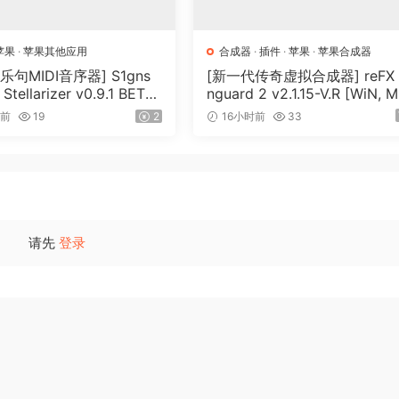
苹果
·
苹果其他应用
合成器
·
插件
·
苹果
·
苹果合成器
乐句MIDI音序器] S1gns
[新一代传奇虚拟合成器] reFX 
 Stellarizer v0.9.1 BETA-
nguard 2 v2.1.15-V.R [WiN, 
iA [WiN, MacOSX]（22
OSX]（184MB+240MB）
时前
19
2
16小时前
33
请先
登录