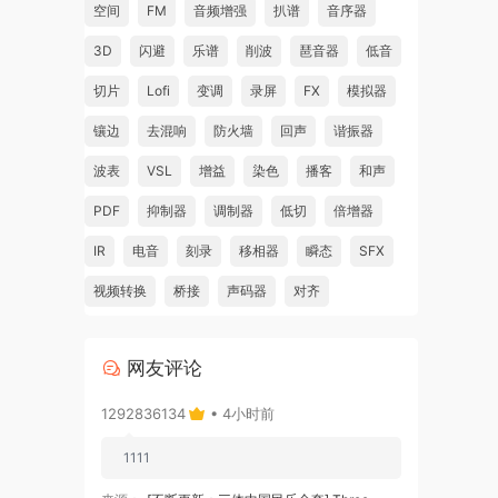
空间
FM
音频增强
扒谱
音序器
3D
闪避
乐谱
削波
琶音器
低音
切片
Lofi
变调
录屏
FX
模拟器
镶边
去混响
防火墙
回声
谐振器
波表
VSL
增益
染色
播客
和声
PDF
抑制器
调制器
低切
倍增器
IR
电音
刻录
移相器
瞬态
SFX
视频转换
桥接
声码器
对齐
网友评论
1292836134
• 4小时前
1111