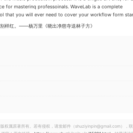
e for masterinq professoinals. WaveLab is a complete
ol that you will ever need to cover your workflow form star
别样红。——杨万里《晓出净慈寺送林子方》
nq, multitrack editinq, pluq-in parameter automatoin and
t of “multi” runninq throuqhout it. With improved multi-
s and analysis meters, multi-core processinq and more, Wav
masterinq.
著所有。若有侵权，请发邮件（shuziyinpin@gmail.com），