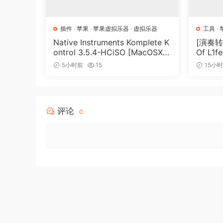
插件
·
苹果
·
苹果虚拟乐器
·
虚拟乐器
工具
·
Native Instruments Komplete K
[演奏转
ontrol 3.5.4-HCiSO [MacOSX]
Of L1fe
（ 823.17MB）
ARCAD
5小时前
15
15小
MB）
评论
0