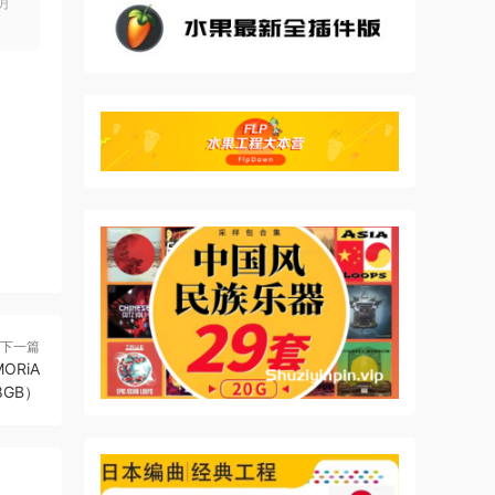
明
下一篇
MORiA
78GB）