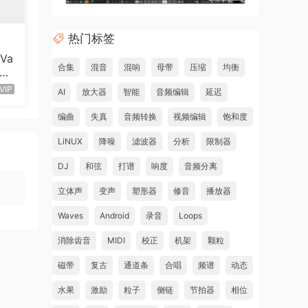
热门标签
Va
合集
混音
混响
母带
压缩
均衡
Mac
VIP
AI
放大器
智能
音频编辑
延迟
编曲
失真
音频转换
视频编辑
饱和度
LiNUX
降噪
滤波器
分析
限制器
DJ
和弦
打谱
响度
音频分离
立体声
变声
塑形器
修音
播放器
Waves
Android
录音
Loops
消除齿音
MIDI
校正
机架
颗粒
磁带
复古
通道条
合唱
频谱
动态
水果
激励
粒子
侧链
节拍器
相位