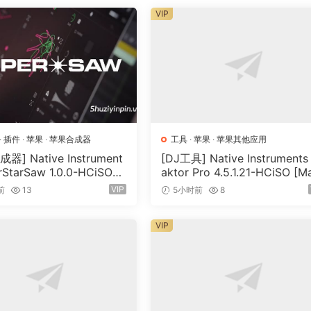
VIP
·
插件
·
苹果
·
苹果合成器
工具
·
苹果
·
苹果其他应用
器] Native Instrument
[DJ工具] Native Instruments 
rStarSaw 1.0.0-HCiSO
aktor Pro 4.5.1.21-HCiSO [M
SX]（182.43MB）
OSX]（402.83MB）
VIP
前
13
5小时前
8
VIP