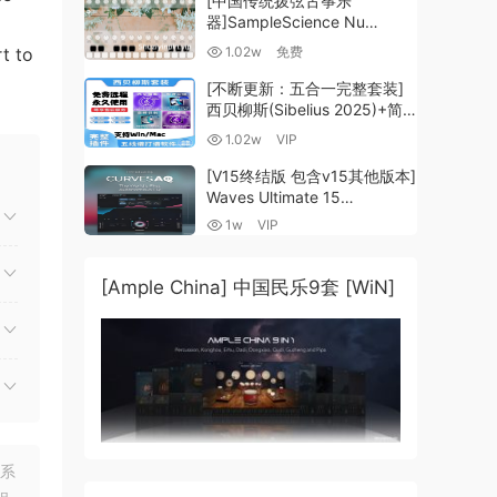
[中国传统拨弦古筝乐
器]SampleScience Nu
Guzheng v2.0 x64 VST
t to
1.02w
免费
VST3 AU DECENT SAMPLER
[WiN, MacOSX]（158MB)
[不断更新：五合一完整套装]
西贝柳斯(Sibelius 2025)+简
谱插件V8+图片识别+音频识别
1.02w
VIP
+音色库+教程 [WiN,
MacOSX]（80.48GB+）
[V15终结版 包含v15其他版本]
Waves Ultimate 15
v25.05.27+一键安装版+安装
eLab
1w
VIP
方法+使用教程 [WiN,
MacOSX]
（4.1GB+10.2GB+9.6GB）
[Ample China] 中国民乐9套 [WiN]
联系