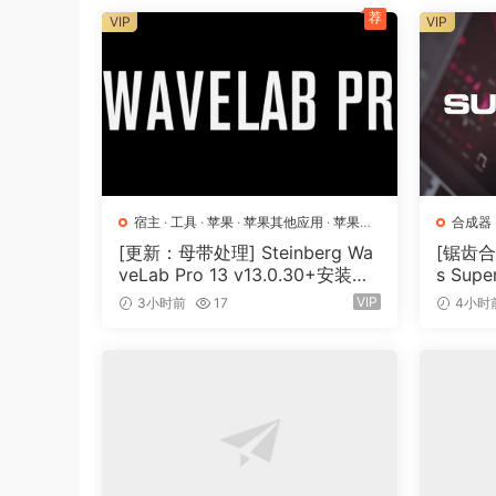
荐
VIP
VIP
宿主
·
工具
·
苹果
·
苹果其他应用
·
苹果宿
合成器
主
[更新：母带处理] Steinberg Wa
[锯齿合成
veLab Pro 13 v13.0.30+安装方
s Supe
法 [WiN, MacOSX]（285.6MB
[MacO
VIP
3小时前
17
4小时
+）