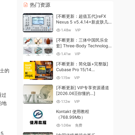
热门资源
[不断更新：超值五代]reFX
Nexus 5 v5.4.14+新皮肤几十
套+原厂+全套扩展+教程
1.48w
VIP
[WiN, MacOSX]（260GB+)
[不断更新：三体中国民乐全
套] Three-Body Technology-
R2R [WiN, MacOSX]
1.41w
VIP
（35.59GB+）
[不断更新：简化版+完整版]
Cubase Pro 15/14
人士的
VR/R2R/U2B+原厂音源+插件
1.15w
VIP
+光谱层+扩展+安装 [WiN,
MacOSX]（704.0MB+）
[不断更新] VIP专享资源通道
[2026.06][你懂的…]
通过
1.12w
VIP
的地
Kontakt 使用教程
（768.99Mb）
1.06w
免费
25