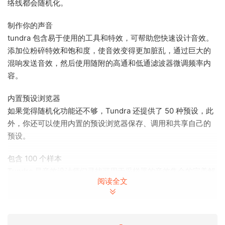
络线都会随机化。
制作你的声音
tundra 包含易于使用的工具和特效，可帮助您快速设计音效。
添加位粉碎特效和饱和度，使音效变得更加脏乱，通过巨大的
混响发送音效，然后使用随附的高通和低通滤波器微调频率内
容。
内置预设浏览器
如果觉得随机化功能还不够，Tundra 还提供了 50 种预设，此
外，你还可以使用内置的预设浏览器保存、调用和共享自己的
预设。
包含 100 个样本
Tundra 是音效设计师们寻找可用于采样器的音效集合的完美解
阅读全文
决方案。100 个原创采样放在下载文件中各自的文件夹中，可
随时放入您喜欢的采样器或 daw 中。每个文件都调至 c，并包
含嵌入式循环开始和结束元数据，可轻松实现无缝循环（如果
您的采样器支持）。