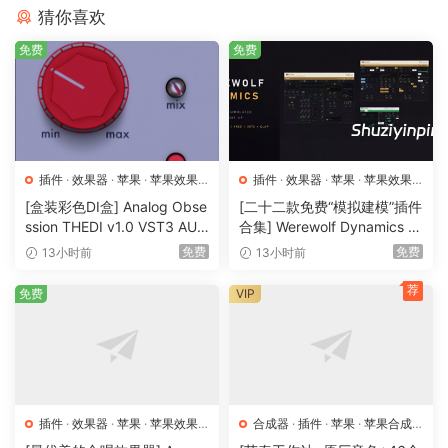
if the randomise feature wasn’t enough, tundra also comes
猜你喜欢
with 50 presets out of the box, plus you can save, recall
免费
免费
and share your own presets with the included preset-
browser. create your own preset categories and banks to
further diversify your own library.
100 samples included
插件
·
效果器
·
苹果
·
苹果效果
插件
·
效果器
·
苹果
·
苹果效果
tundra is a perfect solution for sound designers looking for
器
器
[盒装彩色DI盒] Analog Obse
[二十二款免费“模拟建模”插件
a collection of sampler-ready sounds. the 100 originally
ssion THEDI v1.0 VST3 AU
合集] Werewolf Dynamics Pl
crafted samples are provided in their own folder inside the
AAX [WiN, MacOSX]（17.8
ugins Bundle v0.7.6 VST3 C
免费
免费
13小时前
13小时前
download, ready to drop into your preferred sampler or
MB)
LAP AU [WiN, MacOSX]（1
daw. each file is tuned to c and contain embedded loop
85MB+313MB)
荐
免费
VIP
start-end metadata for easy and seamless looping (if your
sampler supports it).
NFO
Just install
插件
·
效果器
·
苹果
·
苹果效果
合成器
·
插件
·
苹果
·
苹果合成
器
器