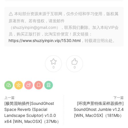
unique synth oscillators. each source has been frozen in
time to craft an eerie and distant soundscape, which when
本站部分资源来源于互联网，仅作介绍和学习使用，版权属
mixed, can create entirely new pads and keys.
原著所有。若有侵权，请发邮件
（shuziyinpin@gmail.com），联系我们删除。加入本站VIP会
instantly randomise
员，购买正版打折，比淘宝价便宜！原文链接：
click the randomise button to create entirely new sounds
https://www.shuziyinpin.vip/1530.html
，转载请注明出处。
at the click of a button. each time the button is clicked, the
2 layers are randomised, as well as the handpicked effect
sends and amp envelope. this results in an infinite array of
different soundscapes at your disposal.
0
0
craft your sound
tundra includes easy to use tools and effects to help
design your sound quickly. add bit crushing effects and
上一篇
下一篇
saturation to dirty up the sound, send it through a huge
[极简混响插件]SoundGhost
[环境声景特殊采样器插件]
reverb, then fine-tune the frequency content with the
Space Reverb (Spacial
SoundGhost Jumble v1.2.4
included hi-pass and low-pass filters.
Landscape Sculptor) v1.0.0
[WiN, MacOSX]（181Mb）
x64 [WiN, MacOSX]（37Mb）
built in preset-browser