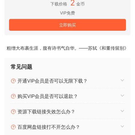
2
下载价格
金币
NFO
VIP免费
只需安装
立即购买
尽情享受吧
ohsie
粗缯大布裹生涯，腹有诗书气自华。——苏轼《和董传留别》
a barren landscape stands before you. the biting cold
winds sweep around you as you take in the serenity and
常见问题
purity of the scenery. icy peaks stretch towards the clouds
on the horizon. you’re alone in this bitter wilderness, but
开通VIP会员是否可以无限下载？
you feel a sense of both peace and wonder. welcome to
tundra.
购买VIP会员是否可以退款？
unique sound sources
tundra includes 2 layers, each containing 100 layers
资源下载链接失效怎么办？
crafted from acoustic and modular synthesis sources, then
frozen in time with a series of reverb and granular effects.
百度网盘链接打不开怎么办？
these samples are pure and smooth, designed to work like