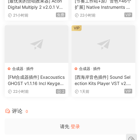
Enjoy!
[最优美的合唱效果器] Acon
[节奏工作站+原厂音色+46个
Digital Multiply 2 v2.0.1 VST
扩展] Native Instruments M
ohsie
VST3 AU AAX [WiN, MacOS
aschine 3.6.0-HCiSO [Mac
免费
VIP
21小时前
22小时前
X]（66.3MB）
OSX]（1.41GB+32GB)
VIP
合成器
·
插件
合成器
·
插件
[FM合成器插件] Exacoustics
[西海岸音色插件] Sound Sel
GHOST v1.1.16 Incl Keygen-
ection Kits Player VST v2.0.
R2R [WiN]（12.1MB）
0 bundle-V.R [WiN]（3.26G
VIP
22小时前
2
1天前
B）
评论
0
请先
登录