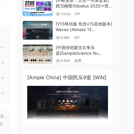
[不断更新：五合一完整套装]
西贝柳斯(Sibelius 2025)+简
谱插件V8+图片识别+音频识别
1.02w
VIP
+音色库+教程 [WiN,
MacOSX]（80.48GB+）
[V15终结版 包含v15其他版本]
Waves Ultimate 15
.
v25.05.27+一键安装版+安装
9.99k
VIP
方法+使用教程 [WiN,
MacOSX]
[中国传统拨弦古筝乐
（4.1GB+10.2GB+9.6GB）
器]SampleScience Nu
cers
Guzheng v2.0 x64 VST
9.93k
免费
VST3 AU DECENT SAMPLER
[WiN, MacOSX]（158MB)
[Ample China] 中国民乐9套 [WiN]
联系
明