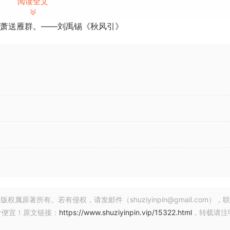
阅读全文
萧送雁群。——刘禹锡《秋风引》
g the art of drum layering into one fast, focused effect.
ects each hit, layering new samples on top in perfect time
Q, compression and distortion cannot.
 samples before the transient – a secret trick of pro produ
 in an easy plugin.
著所有。若有侵权，请发邮件（shuziyinpin@gmail.com），
价便宜！原文链接：
https://www.shuziyinpin.vip/15322.html
，转载请注