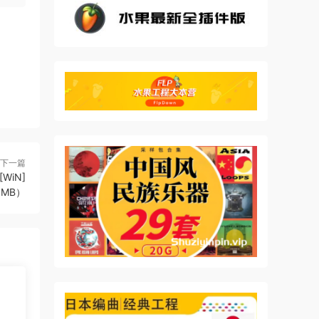
下一篇
[WiN]
1MB）