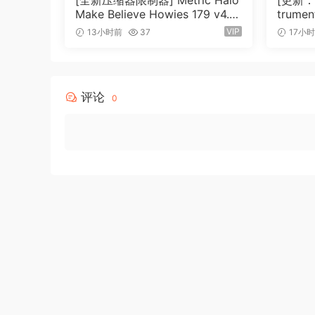
[全新压缩器限制器] Metric Halo
[更新：康
Make Believe Howies 179 v4.1.1
trument
7-R2R [WiN]（30.0MB）
N, Ma
VIP
13小时前
37
17小
评论
0