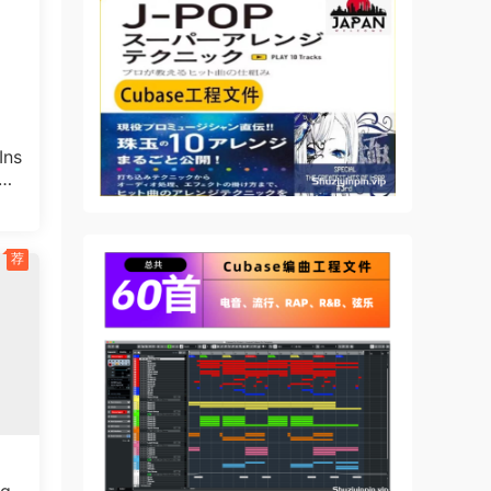
ns
POR
25
荐