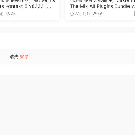
泰克采样器] Native Ins
[13 款混音大师插件] Masteri
s Kontakt 8 v8.12.1 [Wi
The Mix All Plugins Bundle 
cOSX]（1.2GB+）
26.08.03 [WiN, MacOSX]（1
时前
34
22小时前
46
MB+）
请先
登录