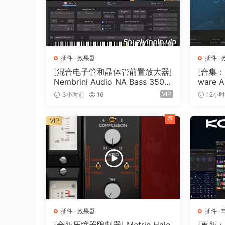
插件
·
效果器
插件
·
[混合电子管和晶体管前置放大器]
[合集：
Nembrini Audio NA Bass 3500
ware A
v1.0.0 Incl Keygen-R2R [WiN]
7.0 In
VIP
3小时前
16
12小
（31.0MB）
0.6MB
荐
VIP
插件
·
效果器
插件
·