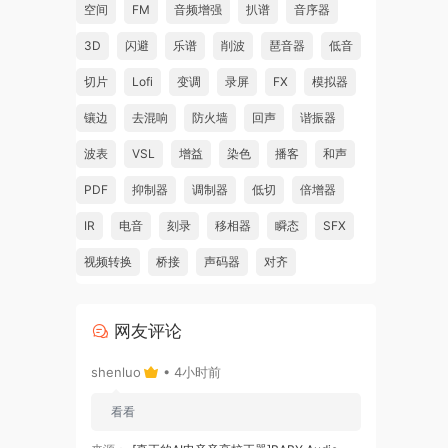
空间
FM
音频增强
扒谱
音序器
3D
闪避
乐谱
削波
琶音器
低音
切片
Lofi
变调
录屏
FX
模拟器
镶边
去混响
防火墙
回声
谐振器
波表
VSL
增益
染色
播客
和声
PDF
抑制器
调制器
低切
倍增器
IR
电音
刻录
移相器
瞬态
SFX
视频转换
桥接
声码器
对齐
网友评论
shenluo
• 4小时前
看看