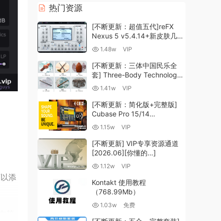
热门资源
[不断更新：超值五代]reFX
Nexus 5 v5.4.14+新皮肤几十
套+原厂+全套扩展+教程
1.48w
VIP
[WiN, MacOSX]（260GB+)
[不断更新：三体中国民乐全
套] Three-Body Technology-
R2R [WiN, MacOSX]
1.41w
VIP
（35.59GB+）
[不断更新：简化版+完整版]
Cubase Pro 15/14
VR/R2R/U2B+原厂音源+插件
1.15w
VIP
+光谱层+扩展+安装 [WiN,
MacOSX]（704.0MB+）
[不断更新] VIP专享资源通道
[2026.06][你懂的…]
1.12w
VIP
可以添
Kontakt 使用教程
（768.99Mb）
1.03w
免费
次在简