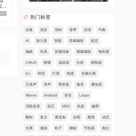
ng
v20
80
VIP
热门标签
合集
混音
混响
母带
压缩
均衡
AI
放大器
智能
音频编辑
延迟
编曲
失真
音频转换
视频编辑
饱和度
LiNUX
降噪
滤波器
分析
限制器
DJ
和弦
打谱
响度
音频分离
立体声
变声
塑形器
修音
播放器
Waves
Android
录音
Loops
消除齿音
校正
MIDI
机架
磁带
颗粒
复古
通道条
合唱
频谱
动态
水果
激励
粒子
侧链
节拍器
相位