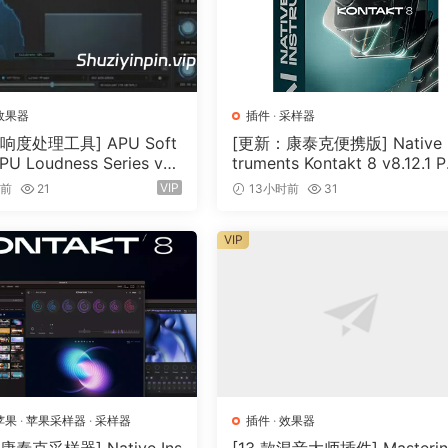
效果器
插件
·
采样器
响度处理工具] APU Soft
[更新：康泰克便携版] Native I
PU Loudness Series v5.
truments Kontakt 8 v8.12.1 
cl Keygen-R2R [WiN]（5
TABLE-vkDanilov [WiN]（1.
VIP
时前
21
13小时前
31
）
GB）
VIP
苹果
·
苹果采样器
·
采样器
插件
·
效果器