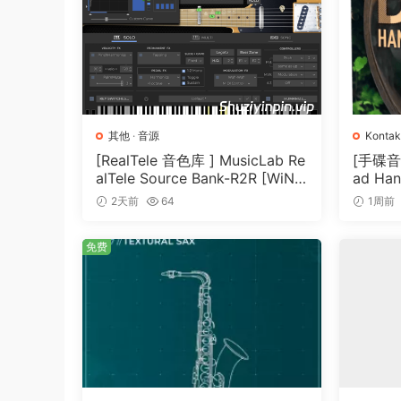
Original Features:
• 12-Velocity layers of sustain, release, and st
• Bass and Treble Boost.
• Graphical Velocity Curves.
• Tine/Bell Controls.
• Pedal Noise and Resonance sounds when sust
其他
·
音源
Kontak
• Dedicated knobs for mechanical noises and e
[RealTele 音色库 ] MusicLab Re
[手碟音色]
alTele Source Bank-R2R [WiN]
ad Han
• Key release noises, emulating real electrome
（3.13GB）
T]（4.
2天前
64
1周前
• Velocity layered release samples.
• Dedicated Bark samples, for more aggressiv
免费
• Vintage Modeled Vibrato.
• Revamped Impulse Responses of Vintage Am
• Warm Phat Chorus for a Thick Layered Soun
• Special EFX Section: Phaser, Flanger, Distorti
• Vintage Modeled Spring Reverb.
• Kontakt 5 Advanced Scripting.
• Disk Streaming to Reduce Memory Usage.