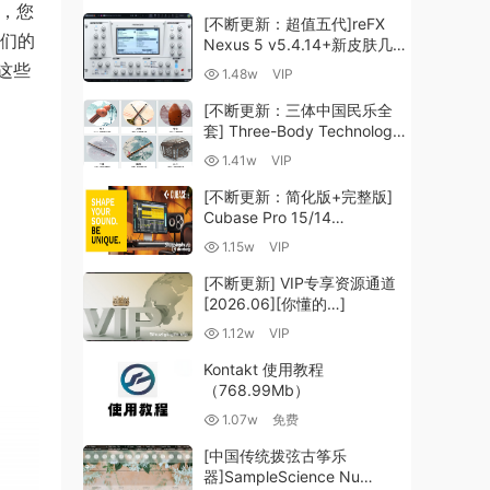
，您
[不断更新：超值五代]reFX
我们的
Nexus 5 v5.4.14+新皮肤几十
套+原厂+全套扩展+教程
这些
1.48w
VIP
[WiN, MacOSX]（260GB+)
[不断更新：三体中国民乐全
套] Three-Body Technology-
R2R [WiN, MacOSX]
1.41w
VIP
（35.59GB+）
[不断更新：简化版+完整版]
Cubase Pro 15/14
VR/R2R/U2B+原厂音源+插件
1.15w
VIP
+光谱层+扩展+安装 [WiN,
MacOSX]（704.0MB+）
[不断更新] VIP专享资源通道
[2026.06][你懂的…]
1.12w
VIP
Kontakt 使用教程
（768.99Mb）
1.07w
免费
[中国传统拨弦古筝乐
器]SampleScience Nu