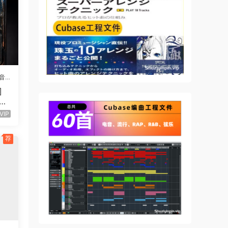
音
]
UTU
52
VIP
荐