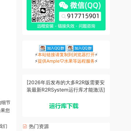
⚡
本站链接请复制到浏览器打开
⚡
⚡
提供Ample♡水果等远程服务
⚡
[2026年后发布的大多R2R版需要安
装最新R2RSystem运行库才能激活]
壳的细节
如果您
我们
热门资源