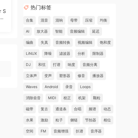
热门标签
r S
3.
合集
混音
混响
母带
压缩
均衡
AI
放大器
智能
音频编辑
延迟
编曲
失真
音频转换
视频编辑
饱和度
LiNUX
降噪
滤波器
分析
限制器
DJ
和弦
打谱
响度
音频分离
立体声
变声
塑形器
修音
播放器
Waves
Android
录音
Loops
消除齿音
MIDI
校正
机架
颗粒
磁带
复古
通道条
合唱
频谱
动态
水果
激励
粒子
侧链
节拍器
相位
空间
FM
音频增强
扒谱
音序器