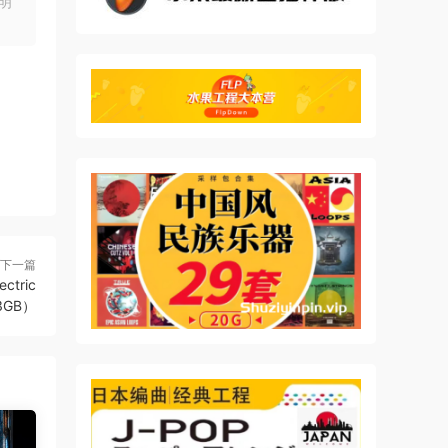
明
 that
the
was
ld be
下一篇
he
ctric
03GB）
and
 for
afely
ns
tail.