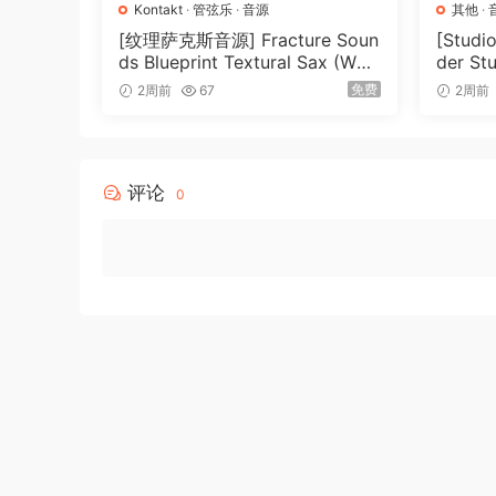
Kontakt
·
管弦乐
·
音源
其他
·
• Easy MIDI Learn function for all knobs, slider
[纹理萨克斯音源] Fracture Soun
[Stud
• Real-Time MIDI controls that can be saved in
ds Blueprint Textural Sax (Woo
der St
dwind Experiments) [KONTAK
026-R
• Clean/Original Switch for raw samples or cl
免费
2周前
67
2周前
T]（405MB）
• Special Amped Tine samples for Stage EP to 
New 3X Features:
评论
0
• Two New EPs: Wurli and Mark I Stage.
• Butter/Creamy sound or Mono version for Su
• A Dirty Tube Saturated or Clean version Sta
• More Dirt knob to add more of the dirty tine
• New Key Down samples with more mechanica
• New Key Up Samples with more mechanical n
• Dial in more of the Wurli distorted speaker s
• Dial in more tube saturation for Wurli and St
• All samples run through tube amps for a mor
• NEW Amped Tine samples for Stage EP for mo