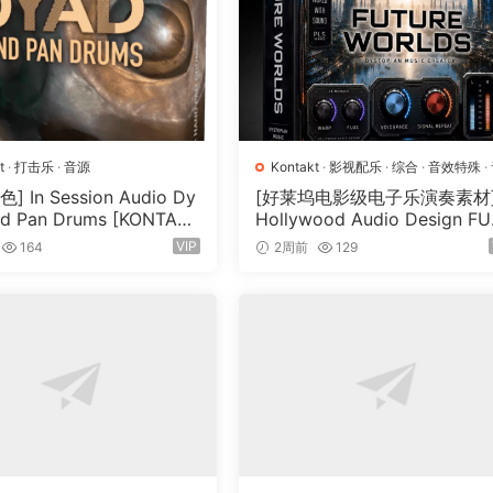
accato (bark) notes.
ain pedal is pressed.
t
·
打击乐
·
音源
Kontakt
·
影视配乐
·
综合
·
音效特殊
·
源
fx.
 In Session Audio Dy
[好莱坞电影级电子乐演奏素材
d Pan Drums [KONTAK
Hollywood Audio Design F
chanics.
33GB）
RE WORLDS [KONTAKT]（2.
VIP
164
2周前
129
GB）
e sounds.
p Models.
d.
on, Delay.