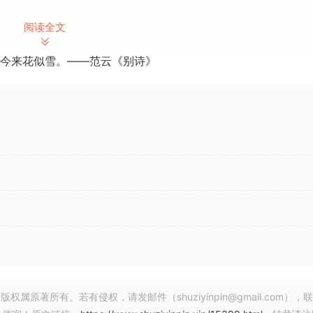
阅读全文
今来花似雪。——范云《别诗》
n功能。
除声音。
尖齿。
著所有。若有侵权，请发邮件（shuziyinpin@gmail.com），