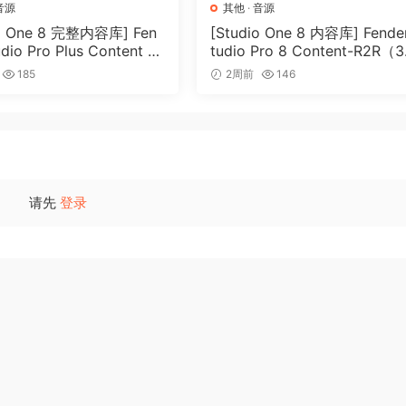
音源
其他
·
音源
s, and buttons.
io One 8 完整内容库] Fen
[Studio One 8 内容库] Fende
 a patch.
udio Pro Plus Content 2
tudio Pro 8 Content-R2R（3
2R（166GB）
5GB）
eaned up sounds.
185
2周前
146
bring out more tines.
itcase.
请先
登录
ge EP.
.
l FX.
oises.
ound.
age.
e vintage sound.
re belly dry tone.