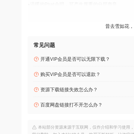
•温暖的Phat合唱，可产生厚重的分层声音。
•特殊EFX部分：移相器，镶边，失真，延迟。
•复古建模的弹簧混响。
昔去雪如花，
•Kontakt 5高级脚本。
•磁盘流传输以减少内存使用量。
•适用于所有旋钮，滑块和按钮的Easy MIDI Lear
常见问题
•可以保存在音色中的实时MIDI控件。
开通VIP会员是否可以无限下载？
•Clean / Original开关，用于采集原始样品或清
•Stage EP专用的Amped尖齿样本可带出更多的
购买VIP会员是否可以退款？
3X新功能：
资源下载链接失效怎么办？
•两个新的EP：Wurli和Mark I Stage。
•黄油/乳脂状的声音或用于手提箱的单声道版本。
百度网盘链接打不开怎么办？
•脏管饱和或纯净版Stage EP。
•更多污垢旋钮可添加更多脏齿。
•新的Key Down样本具有更高的机械效果。
本站部分资源来源于互联网，仅作介绍和学习使用，版权属原
•具有更多机械噪音的新按键式样品。