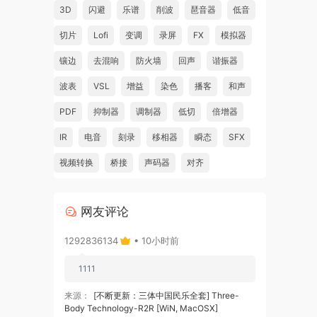
3D
闪避
乐谱
削波
琶音器
低音
切片
Lofi
变调
录屏
FX
模拟器
镶边
去混响
防火墙
回声
谐振器
波表
VSL
增益
染色
播客
和声
PDF
抑制器
调制器
低切
倍增器
IR
电音
刻录
移相器
瞬态
SFX
视频转换
桥接
声码器
对齐
网友评论
1292836134
• 10小时前
1111
来源：
[不断更新：三体中国民乐全套] Three-
Body Technology-R2R [WiN, MacOSX]