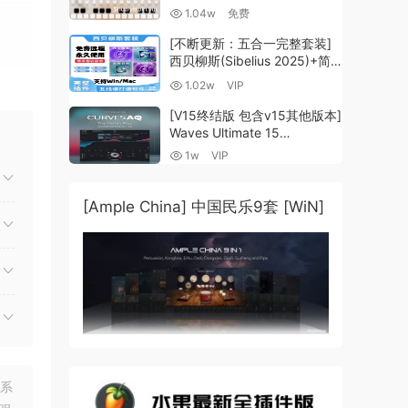
Guzheng v2.0 x64 VST
1.04w
免费
VST3 AU DECENT SAMPLER
[WiN, MacOSX]（158MB)
[不断更新：五合一完整套装]
西贝柳斯(Sibelius 2025)+简
谱插件V8+图片识别+音频识别
1.02w
VIP
+音色库+教程 [WiN,
MacOSX]（80.48GB+）
[V15终结版 包含v15其他版本]
Waves Ultimate 15
v25.05.27+一键安装版+安装
1w
VIP
方法+使用教程 [WiN,
MacOSX]
（4.1GB+10.2GB+9.6GB）
[Ample China] 中国民乐9套 [WiN]
联系