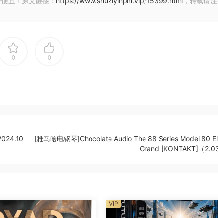
价便宜！原文链接：
https://www.shuziyinpin.vip/15399.html
，转载请注
。
增强腹部干燥音调。
0
0
er is a very specific urban sounding electric piano library
 and playability of your classic/vintage electric piano with 
et and, of course, the most beautiful vibrato. Our #1 goal 
your heavy axe to your gig or studio, then this library wou
 complex impulse response algorithms that will give you t
2024.10
[雅马哈电钢琴]Chocolate Audio The 88 Series Model 80 Ele
Grand [KONTAKT]（2.
soul in neo-soul. Our absolute number one goal was realism 
e response algorithms, advanced FX, and tweak-able knobs
rience ever produced in a plugin. With all of this, we can s
nd use our library instead. We are extremely picky musicia
ano library to perfection and we know you will enjoy the de
VIP