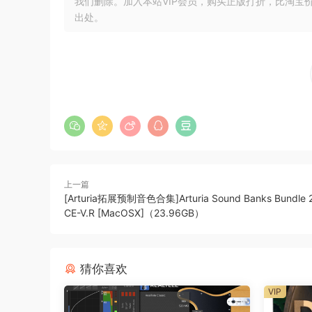
我们删除。加入本站VIP会员，购买正版打折，比淘宝
•拨入更多Wurli失真的扬声器声音。
出处。
•为Wurli和Stage输入更多的管饱和度。
•所有样本都通过电子管放大器获得更复古的声音
•用于Stage EP的新型Amped Tine样品，可
The Neo-Soul Keys 3X Library for Kontakt 5 Play
is designed to reproduce the exact sound, feel,
detail and expressiveness of the Fender® cabin
to make sure that if you were not able to take 
the next best thing.
上一篇
Our EP sound is a combination of samples, and
[Arturia拓展预制音色合集]Arturia Sound Banks Bundle 
CE-V.R [MacOSX]（23.96GB）
grit of hip-hop; the silkiness of R&B; and the 
with vintage modeled effects, complex impuls
ultimate control, you will have the best EP expe
猜你喜欢
say that you can leave the heaviness at home a
and we spent out time tweaking this electric pi
VIP