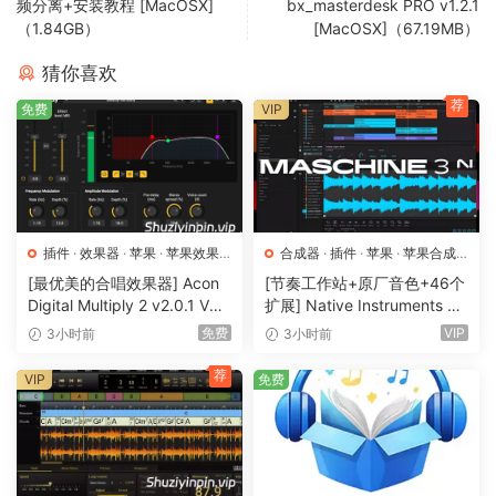
频分离+安装教程 [MacOSX]
bx_masterdesk PRO v1.2.1
features including live production tools, four decks, high-
（1.84GB）
[MacOSX]（67.19MB）
definition waveforms, video mixing and hardware
integration give you endless creative flexibility to reinvent
猜你喜欢
your DJ sets..
荐
免费
VIP
Welcome to djay Pro! Algoriddim’s acclaimed DJ software
and winner of multiple Apple Design Awards has been
rebuilt from the ground up using groundbreaking
technology – NEURAL MIX™ 2.0, Crossfader Fusion™, Fluid
Beatgrid™.
插件
·
效果器
·
苹果
·
苹果效果
合成器
·
插件
·
苹果
·
苹果合成
器
器
[最优美的合唱效果器] Acon
[节奏工作站+原厂音色+46个
djay Pro’s all-new, modern interface is built around a
Digital Multiply 2 v2.0.1 VST
扩展] Native Instruments M
sophisticated integration with your music library, giving
VST3 AU AAX [WiN, MacOS
aschine 3.6.0-HCiSO [Mac
免费
VIP
3小时前
3小时前
you instant access to millions of tracks. Pristine sound
X]（66.3MB）
OSX]（1.41GB+32GB)
quality and a powerful set of features including advanced
荐
VIP
免费
mixing tools, four decks, high-definition waveforms, video
mixing and hardware integration give you endless creative
flexibility to reinvent your DJ sets.