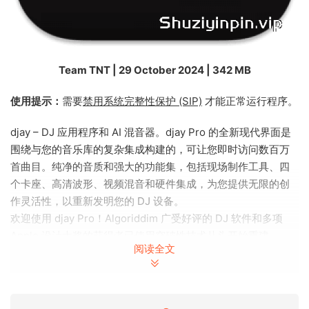
Team TNT | 29 October 2024 | 342 MB
使用提示：
需要
禁用系统完整性保护 (SIP)
才能正常运行程序。
djay – DJ 应用程序和 AI 混音器。djay Pro 的全新现代界面是
围绕与您的音乐库的复杂集成构建的，可让您即时访问数百万
首曲目。纯净的音质和强大的功能集，包括现场制作工具、四
个卡座、高清波形、视频混音和硬件集成，为您提供无限的创
作灵活性，以重新发明您的 DJ 设备。
欢迎使用 djay Pro！Algoriddim 广受好评的 DJ 软件和多项
Apple 设计大奖的获得者已使用突破性技术从头开始重建 –
阅读全文
NEURAL MIX™ 2.0、Crossfader Fusion™、Fluid Beatgrid™。
djay
Pro 的全新现代界面是围绕与您的音乐库的复杂集成构建的，