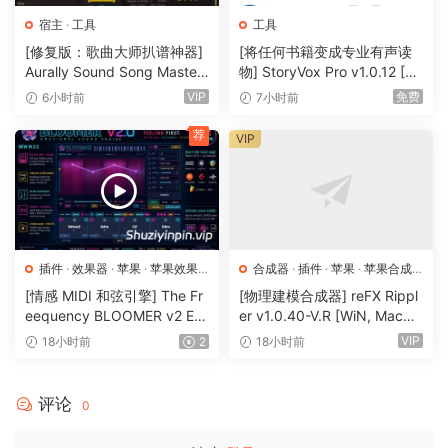
NEURAL MIX™
宿主
·
工具
工具
• Isolate vocals, drums, bass lines, and instrumentals in
[修复版：歌曲大师扒谱神器]
[将任何书籍变成专业有声读
real-time
Aurally Sound Song Master
物] StoryVox Pro v1.0.12 [Wi
• FX routing: apply audio effects to individual components
PRO v5.0.02 REV 1 [WiN]
N]（720MB）
VIP
免费
6小时前
7小时前
of music (Vocal Echo, Harmonic Filter, Drum Reverb, and
（355MB）
more)
荐
VIP
• Loop routing: Loop the beat while the melody of the
same song continues playing, and vice versa
• AI crossfades: seamlessly blend and swap drums, bass
lines, or vocals of two tracks
• AI waveforms: see vocals, drums, and harmonic
插件
·
效果器
·
苹果
·
苹果效果
合成器
·
插件
·
苹果
·
苹果合成
waveforms per track side by side
器
器
[情感 MIDI 和弦引擎] The Fr
[物理建模合成器] reFX Rippl
eequency BLOOMER v2 Em
er v1.0.40-V.R [WiN, MacO
MUSIC PRODUCTION TOOLS
otional Chord Engine [WiN,
SX]（55MB）
VIP
18小时前
2
18小时前
• Sequencer: create instant beats on top of music
MacOSX]（26.99MB）
• Looper: remix music with up to 48 loops per track
• Beat-matched sequencing of drums and samples
评论
0
• Extensive content library with 1000+ loops and samples