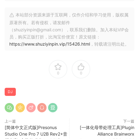
• 具有 1000 多个循环和样本的丰富内容库 流
本站部分资源来源于互联网，仅作介绍和学习使用，版权属
媒体集成
原著所有。若有侵权，请发邮件
• TIDAL：数百万首曲目、音乐视频、高品质声音/TIDAL
（shuziyinpin@gmail.com），联系我们删除。加入本站VIP会
Premium 或 HiFi）
员，购买正版打折，比淘宝价便宜！原文链接：
• SoundCloud：数百万首地下和高级曲目 SoundCloud Go+)
https://www.shuziyinpin.vip/15426.html
，转载请注明出处。
• Beatport：数百万首电子音乐曲目（Beatport LINK）
• Beatsource：数百万首开放格式音乐曲目（Beatport LINK）
===========
0
0
*** 您需要禁用系统完整性保护 (SIP) 才能执行所选应用程序。
应用内购买
：完整版 – 包含
DJ
兼容性：
macOS 10.15 或更高版本
djay – DJ App & AI Mixer. djay Pro’s all-new, modern
interface is built around a sophisticated integration with
上一篇
下一篇
your music library, giving you instant access to millions of
[简体中文正式版]Presonus
[一体化母带处理工具]Plugin
Studio One Pro 7 U2B Rev2+音
Alliance Brainworx
tracks. Pristine sound quality and a powerful set of