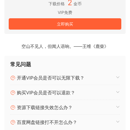
2
下载价格
金币
可让您即时访问数百万首曲目。纯净的音质和强大的功能集，
包括高级混音工具、四个卡座、高清波形、视频混音和硬件集
VIP免费
成，为您提供无限的创作灵活性，以重新发明您的 DJ 设备。
立即购买
NEURAL MIX™
• 实时隔离人声、鼓声、低音线和乐器
• FX 路由：将音频效果应用于音乐的各个组成部分（人声回
空山不见人，但闻人语响。——王维《鹿柴》
声、谐波滤波器、鼓混响等）
• 循环路由：在同一首歌曲的旋律继续播放时循环节拍，反之亦
常见问题
然
• AI 交叉淡入淡出：无缝混合和交换两个音轨的鼓声、低音线
开通VIP会员是否可以无限下载？
或人声
• AI 波形：并排查看每个音轨的人声、鼓声和谐波波形
购买VIP会员是否可以退款？
音乐制作工具
资源下载链接失效怎么办？
• 音序器：在音乐上创建即时节拍
• 循环器：每个音轨最多使用 48 个循环重新混合音乐
百度网盘链接打不开怎么办？
• 鼓声和样本的节拍匹配排序