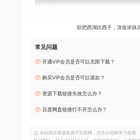
欲把西湖比西子，淡妆浓抹
常见问题
Team HCiSO |
开通VIP会员是否可以无限下载？
安装方法：
直接安装，免激活版本。
购买VIP会员是否可以退款？
Brainworx bx_masterdesk PRO 是 
资源下载链接失效怎么办？
终极的一体化母带制作解决方案，根据大众需求添
百度网盘链接打不开怎么办？
您提出要求，我们倾听：bx_masterdesk 
带制作系统添加了新功能和更强大的控制。
本站部分资源来源于互联网，仅作介绍和学习使用，版权属原
更强大的动态控制