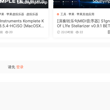
苹果
·
苹果虚拟乐器
·
虚拟乐器
工具
·
苹果
·
苹果其他应用
 Instruments Komplete K
[演奏转乐句MIDI音序器] S1gn
 3.5.4-HCiSO [MacOSX]
Of L1fe Stellarizer v0.9.1 BE
.17MB）
ARCADiA [WiN, MacOSX]（
时前
20
22小时前
22
MB）
ast, high-end mastering chain from Brainworx is now more
请先
登录
 with new features added by popular demand
O expands on its predecessors by adding new functionalit
 easy-to-use mastering system.
miter are upgraded with variable release times and linking