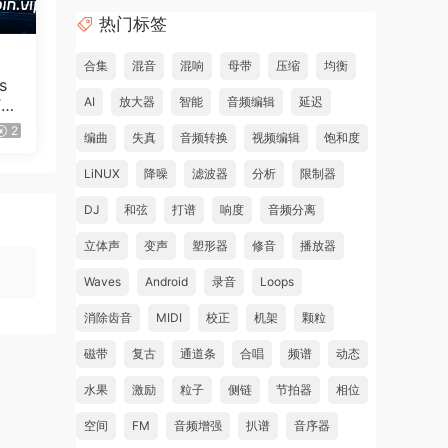
热门标签
合集
混音
混响
母带
压缩
均衡
s
AI
放大器
智能
音频编辑
延迟
TA-
22
2
编曲
失真
音频转换
视频编辑
饱和度
LiNUX
降噪
滤波器
分析
限制器
DJ
和弦
打谱
响度
音频分离
立体声
变声
塑形器
修音
播放器
Waves
Android
录音
Loops
消除齿音
MIDI
校正
机架
颗粒
y and
磁带
复古
通道条
合唱
频谱
动态
水果
激励
粒子
侧链
节拍器
相位
空间
FM
音频增强
扒谱
音序器