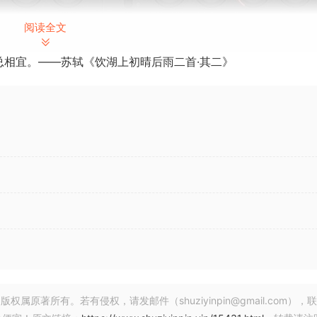
阅读全文
总相宜。——苏轼《饮湖上初晴后雨二首·其二》
 29 October 2024 | 67.19 MB
Brainworx 推出的简便、快速、高端母带制作链，现在比以往更加灵活！
加了新功能
PRO 在其前代产品的基础上进行了扩展，为这个非常受欢迎且易于使用
著所有。若有侵权，请发邮件（shuziyinpin@gmail.com），