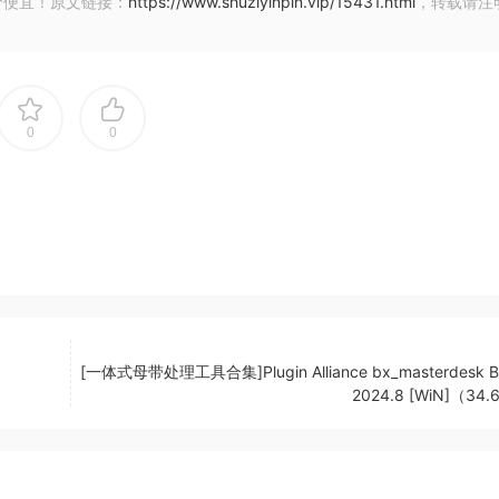
价便宜！原文链接：
https://www.shuziyinpin.vip/15431.html
，转载请注
，具有可变释放时间和链接选项。限制器还获得了一个新的现代/经
 选项和新的“GLUE”功能，用于模拟风格压缩，可在混音到达最终
0
0
 PRO 版本中功能齐全的 3 频段参数均衡器补充。另外还有高通、低
这些都具有扩展的频率范围。想要更多的音调控制吗？利用新包含的 X
得集中而有力的低音）和立体声宽度控制（可以扩展立体声范围以获
 版本还添加了以前插件中没有的新的立体声增强模式。新的 M/S 功
立体声成像和平衡。
]
[一体式母带处理工具合集]Plugin Alliance bx_masterdesk B
2024.8 [WiN]（34
用户会喜欢的扩展控件
k PRO 仍然非常容易学习，即使是没有经验的制作人也可以在不到
个在精心制作的预设中切换的问题，让你进入正确的范围，然后
调”。唯一的区别是，您现在可以进一步优化这些起点，并可以选择