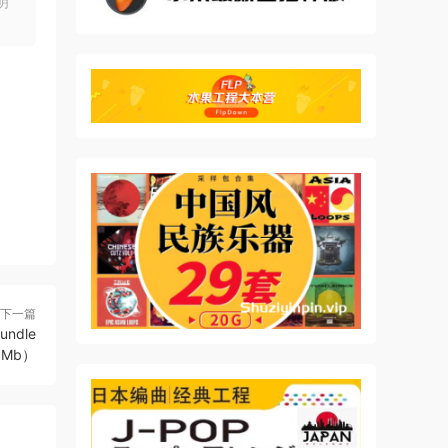
明
典开
母带
通和
L 部
得更身
能包括
下一篇
undle
.6Mb）
一分钟
使用
在需要