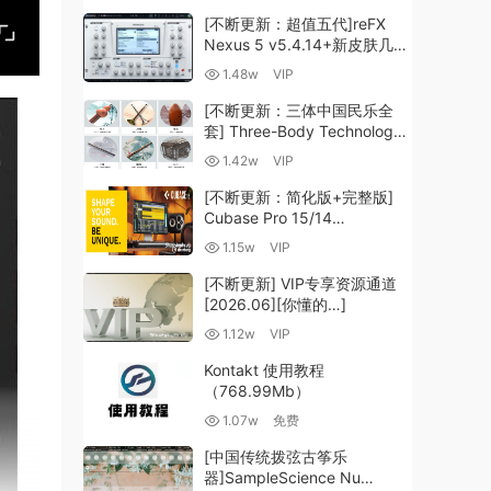
[不断更新：超值五代]reFX
Nexus 5 v5.4.14+新皮肤几十
套+原厂+全套扩展+教程
1.48w
VIP
[WiN, MacOSX]（260GB+)
[不断更新：三体中国民乐全
套] Three-Body Technology-
R2R [WiN, MacOSX]
1.42w
VIP
（35.59GB+）
[不断更新：简化版+完整版]
Cubase Pro 15/14
VR/R2R/U2B+原厂音源+插件
1.15w
VIP
+光谱层+扩展+安装 [WiN,
MacOSX]（704.0MB+）
[不断更新] VIP专享资源通道
[2026.06][你懂的…]
1.12w
VIP
Kontakt 使用教程
（768.99Mb）
1.07w
免费
[中国传统拨弦古筝乐
器]SampleScience Nu