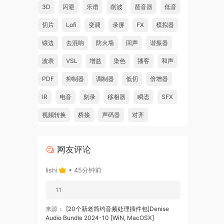
atio
3D
闪避
乐谱
削波
琶音器
低音
er
切片
Lofi
变调
录屏
FX
模拟器
镶边
去混响
防火墙
回声
谐振器
波表
VSL
增益
染色
播客
和声
 as
PDF
抑制器
调制器
低切
倍增器
ake
IR
电音
刻录
移相器
瞬态
SFX
视频转换
桥接
声码器
对齐
he
网友评论
 the
lishi
• 45分钟前
11
来源：
[20个新老简约音频处理插件包]Denise
Audio Bundle 2024-10 [WiN, MacOSX]