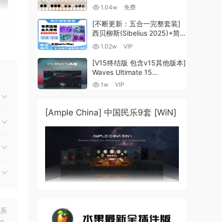
Guzheng v2.0 x64 VST
1.04w
免费
VST3 AU DECENT SAMPLER
[WiN, MacOSX]（158MB)
[不断更新：五合一完整套装]
西贝柳斯(Sibelius 2025)+简
谱插件V8+图片识别+音频识别
1.02w
VIP
+音色库+教程 [WiN,
MacOSX]（80.48GB+）
[V15终结版 包含v15其他版本]
Waves Ultimate 15
v25.05.27+一键安装版+安装
1w
VIP
方法+使用教程 [WiN,
MacOSX]
（4.1GB+10.2GB+9.6GB）
[Ample China] 中国民乐9套 [WiN]
的母
联系