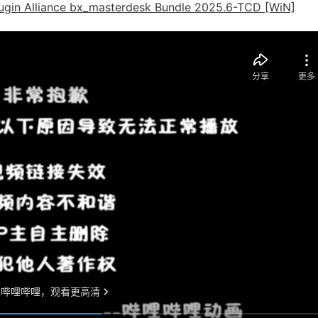
lliance bx_masterdesk Bundle 2025.6-TCD [WiN]