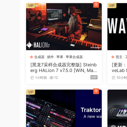
荐
VIP
VIP
时更好地控制动态、均衡曲线、饱和度和立体声场
→ 特点：
• 单个插件中的高端模拟母带制作链
• 与以前版本相同的简单 3 步工作流程，具有扩
• 包括来自 bx_limiter True Peak 的限制器算法
• 可调节的压缩器和限制器的链接设置和释放时间
合成器
·
插件
·
苹果
·
苹果合成器
宿主
·
• 完全可变的压缩器混音控制
主
[黑龙7采样合成器完整版] Steinb
[更新：母
• 附加的 TMT 压缩器型号
erg HALion 7 v7.5.0 [WiN, Mac
veLab
• CLIPPER – 消除大声瞬变以获得更响亮的信号
OSX]（673.3MB+920 MB+1.6G
法 [Wi
VIP
1小时前
12
10小
B+33.2GB）
+）
• GLUE – 模拟风格压缩，以有力而优雅的方式
• 广泛的预设列表可立即获得结果
荐
VIP
• 扩展的参数均衡器
• 新的立体声增强控制
• XL 旋钮可增加谐波饱和度
• 改进的 GUI 使控制更加容易