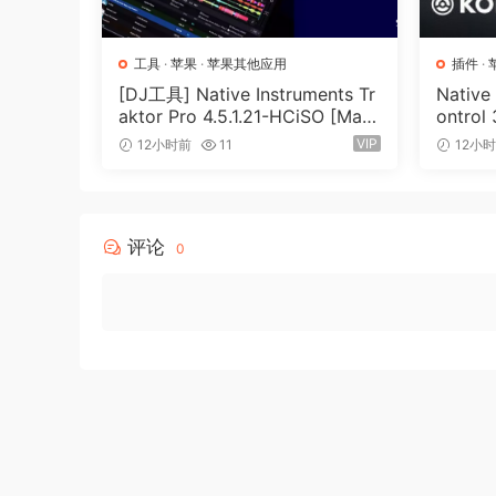
• 具有模拟和数字模式的容差建模技术 (TMT)
工具
·
苹果
·
苹果其他应用
插件
·
变更日志
[DJ工具] Native Instruments Tr
Native
aktor Pro 4.5.1.21-HCiSO [Mac
ontrol
支持的操作系统：
OSX]（402.83MB）
（ 823
VIP
12小时前
11
12小
• macOS 11.0 或更高版本
• Apple Silicon 或 Intel Core 处理器
评论
Brainworx bx_masterdesk PRO is the simple, f
0
flexible than ever!
The ultimate all-in-one mastering solution,
You asked, we listened: The bx_masterdesk PR
greater control to this incredibly popular and
More powerful dynamics control
In the PRO version, both the compressor and li