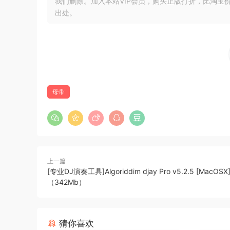
我们删除。加入本站VIP会员，购买正版打折，比淘宝
在 PRO 版本中，压缩器和限制器都进行了升级
出处。
关，而压缩器现在具有可变比率控制、CLIPPER
制作链之前将其凝聚在一起。
更多音调选项
原始 bx_masterdesk 的简单音调堆栈现在由
双共振滤波器，以及板载 De-Esser — 所有
母带
分来获得额外的饱和度、谐波和色彩。
更令人印象深刻的立体声场
除了 Mono-Maker（可将低频内容集中以获
临其境的感觉）之外，Masterdesk 的 PRO
上一篇
中信号全景选项和立体声增强旋钮，可更好地控制
[专业DJ演奏工具]Algoriddim djay Pro v5.2.5 [MacOSX
（342Mb）
同样的高端音色和最小的学习曲线，以及更成熟的
有一件事没有改变：升级后的 bx_masterdes
的时间内快速拨入音质出色的母带。这仍然只是一
猜你喜欢
3 个键拨盘进一步美化：“音量”、“基础”和“音