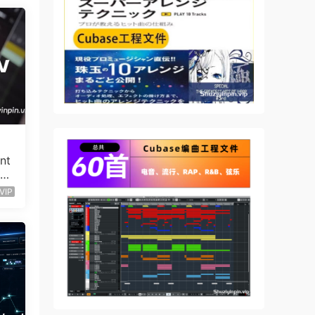
nt
O
VIP