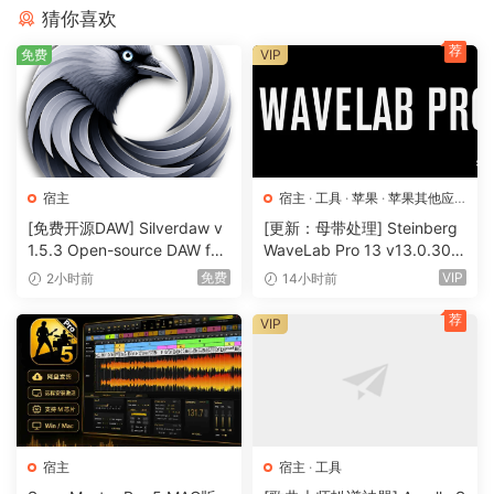
editing. Record, edit, overdub your audio tracks, apply
猜你喜欢
effects, process audio live input, mix and then burn audio
荐
CDs or create mp3 files.
免费
VIP
n-Track Studio is an Audio and MIDI Digital Multitrack
Recorder that transforms your computer into a powerful
audio recording studio. You can record, playback, overdub
your audio tracks exploiting the flexibility and power of
宿主
宿主
·
工具
·
苹果
·
苹果其他应
today’s PCs for applying effects, realtime input processing,
用
·
苹果宿主
[免费开源DAW] Silverdaw v
[更新：母带处理] Steinberg
automated aux channels sends and returns, destructive
1.5.3 Open-source DAW for
WaveLab Pro 13 v13.0.30
and non-destructive wave editing. The program supports
remixing & mashups [WiN]
+安装方法 [WiN, MacOSX]
免费
VIP
2小时前
14小时前
（179MB）
（285.6MB+）
24bit-192 khz recording, 64 bit mixing, multiple channels
荐
VIP
soundcards, live input processing, CD burning, mp3
encoding and more.
Main n-Track Studio features:
• Records and plays back a virtually unlimited number of
audio and MIDI tracks
宿主
宿主
·
工具
• DirectX, VST and ReWire effects can be added to each