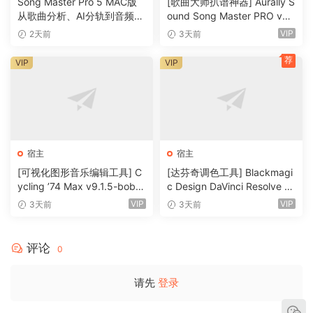
Song Master Pro 5 MAC版
[歌曲大师扒谱神器] Aurally S
channel/track
从歌曲分析、AI分轨到音频转
ound Song Master PRO v5.
• Built-in effects include Reverb, Compression, Parametric
MIDI的一体化音乐工具
0.02 [WiN]（355MB）
VIP
2天前
3天前
and Graphic EQ, Echo, Auto-volume, Pitch Shift, Chorus,
荐
VIP
VIP
Multiband Compression, Spectrum analyzer
• Supports 16 and 24 bit single and multichannel
soundcards at sampling frequencies up to 192 Khz using
Asio, WaveRT, WDM, MME and DirectSound
• Is compatible with multichannel Asio, WaveRT, WDM and
MME audio drivers, which means that n-Track can work
宿主
宿主
with almost any soundcard available today with the lowest
[可视化图形音乐编辑工具] C
[达芬奇调色工具] Blackmagi
ycling ’74 Max v9.1.5-bobd
c Design DaVinci Resolve St
possible latency
ule [WiN]（724MB）
udio 21.0.4 Build 5 x64-R2R
• Supports VST Instruments and DirectX Instruments
VIP
VIP
3天前
3天前
[WiN]（9.59GB）
synth plug-ins. Sample-accurate MIDI tracks can be sent to
VSTi/DXi software MIDI synths, without the need of
评论
0
expensive hardware MIDI synths.
• Adjust the effect settings and listen to the result in real
请先
登录
time.
• Built-in effects include Reverb, Compression, Parametric