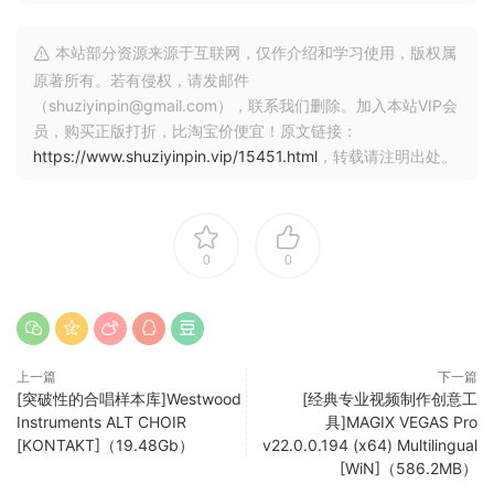
• 支持 Propellerhead Software AB 的技术。实时将信号与其
他程序（如 Reason、Ableton Live、Fruityloops 等）的 n-
本站部分资源来源于互联网，仅作介绍和学习使用，版权属
Track 自己的通道混合。
原著所有。若有侵权，请发邮件
• 导入和导出
（shuziyinpin@gmail.com），联系我们删除。加入本站VIP会
.wav、.mp3、.wma、.mid、.ogg、.flac、.aiff、.cda、.sng、
员，购买正版打折，比淘宝价便宜！原文链接：
.sgw 音频文件
https://www.shuziyinpin.vip/15451.html
，转载请注明出处。
• 导入和导出 EDL 多轨歌曲文件，以便与其他多轨程序交换歌
曲
• 使用 SMPTE/MTC 或 MIDI 时钟同步与其他程序或外部设备
同步，充当主设备或从设备
0
0
• 将 MIDI 音轨加载和保存到标准 MIDI 文件
• 在专用视频播放窗口中与歌曲同步播放视频（AVI、MPEG）
• 自动音量、声像、辅助发送和返回以及效果参数。您可以“编
程”淡入/淡出、交叉淡入淡出、在独奏时提高音轨的音量等。
上一篇
下一篇
[突破性的合唱样本库]Westwood
[经典专业视频制作创意工
n-Track Studio turns your PC into an easy to use multitrack
Instruments ALT CHOIR
具]MAGIX VEGAS Pro
audio recording studio. It is the perfect tool for
[KONTAKT]（19.48Gb）
v22.0.0.194 (x64) Multilingual
professional quality audio recording, encoding, mixing and
[WiN]（586.2MB）