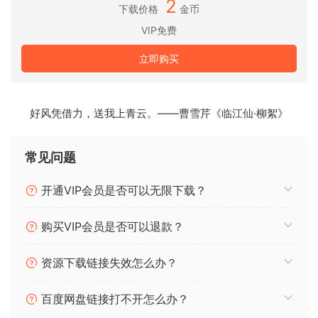
2
量、音高变化、合唱、多频带压缩、频谱分析仪。
下载价格
金币
• 支持第三方 DirectX、VST 2.0 和 ReWire 插件。
VIP免费
• 每个通道均可添加实时音频效果。
• 使用 Asio、WaveRT、WDM、MME 和 DirectSound，支持
立即购买
16 和 24 位单通道和多通道声卡，采样频率高达 192 Khz 。
• 输入处理允许使用插件处理实时信号。处理时录制“干”信号
（未处理），稍后再重新处理录音 – 例如，通过失真插件弹奏
好风凭借力，送我上青云。——曹雪芹《临江仙·柳絮》
吉他，然后在录音后更改失真！
常见问题
更多功能：
• 支持环绕声混音，可使用 5.1、6.1 和 7.1 声道环绕声格式创建
开通VIP会员是否可以无限下载？
DVD 音频项目
• 每个音轨均包含一个 20 频段参数均衡器，带有图形频率响应
购买VIP会员是否可以退款？
视图、一个全频谱分析仪和一个自动乐器调谐器。最多 32 个辅
助通道，具有全自动发送和返回功能。
资源下载链接失效怎么办？
• 支持多个输入和输出声卡或多个声卡。您可以一次录制多个音
轨并输出到多个立体声输出。每个输出通道都有自己的主通道
百度网盘链接打不开怎么办？
效果和音量控制。