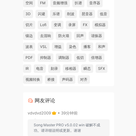
空间
FM
音频增强
扒谱
音序器
3D
闪避
乐谱
削波
琶音器
低音
切片
Lofi
变调
录屏
FX
模拟器
镶边
去混响
防火墙
回声
谐振器
波表
VSL
增益
染色
播客
和声
音
PDF
抑制器
调制器
低切
倍增器
IR
电音
刻录
移相器
瞬态
SFX
视频转换
桥接
声码器
对齐
已准
网友评论
vdvdvd2009
• 39分钟前
。在
Song Master PRO v5.0.02 win 破解不成
功。请详细说明或更新。谢谢