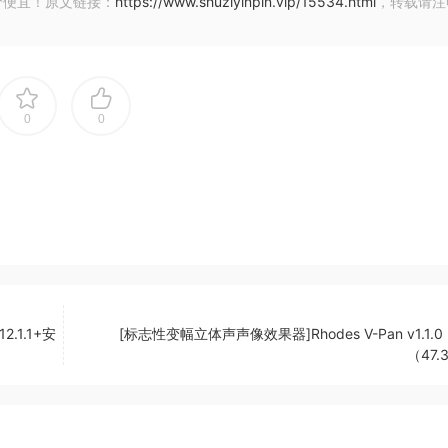
价便宜！原文链接：
https://www.shuziyinpin.vip/15534.html
，转载请注
 | 31 October 2024 | 469 MB
 | 30 October 2024 | 708 MB
| 03 November 2024 | 939.01 MB
0
0
 | 08 October 2024 | 895.51 MB
可满足从事音频、视频媒体和物理计算工作的艺术家、教育工作者和
2.1.1+安
[标志性变幅立体声声像效果器]Rhodes V-Pan v1.1.0 [
（47.