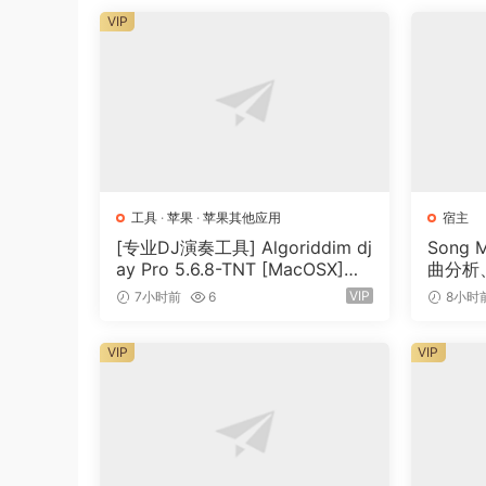
VIP
5 使用 Node for Max
6 向世界开放您的补丁 体验简化的修补工作流程
7 通过搜索
揭开 Max 掌握的秘密 8 37 更多功能，包括 VST3 和 
Max 是音乐、音频和多媒体的图形环境。表演者、
让计算机做反映您个人想法和梦想的事情的方法。
工具
·
苹果
·
苹果其他应用
宿主
Max 是一个无限灵活的空间，可以创建您自己的
[专业DJ演奏工具] Algoriddim dj
Song 
ay Pro 5.6.8-TNT [MacOSX]
曲分析、
（290MB）
一体化
对象
VIP
7小时前
6
8小时
每个对象都会做一些事情。Max 具有生成声波、表
VIP
VIP
PATCHCORD
跳线将一个对象连接到另一个对象。此连接允许对
CONTROL