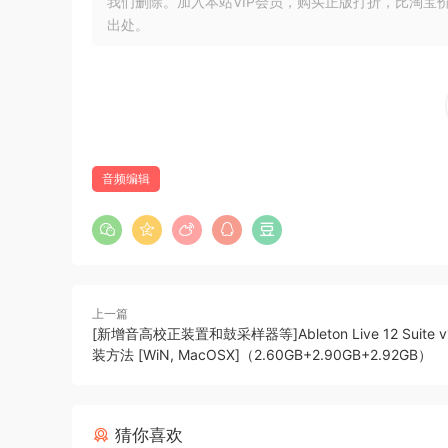
我们删除。加入本站VIP会员，购买正版打折，比淘宝
出处。
Win：Team R2R
Win：bobdule
Mac：TEAM HCiSO 
Mac：Team HCiSO
安装方法：
音频编辑
点击查看
什么是 Max？Max 是一种可视化编程语言，
人员的特殊需求。
上一篇
[新增音高校正装置和鼓采样器等]Ableton Live 12 Suite v1
Max 8 中有哪些新功能
装方法 [WiN, MacOSX]（2.60GB+2.90GB+2.92GB）
1 使用 MC 挖掘声音复杂性
2 显著提高性能
3 通过映射简化 MIDI 和键盘控制
猜你喜欢
4 Vizzie 2，使用 OpenGL 完全重建