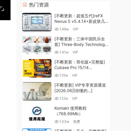
热门资源
[不断更新：超值五代]reFX
Nexus 5 v5.4.14+新皮肤几十
套+原厂+全套扩展+教程
1.48w
VIP
[WiN, MacOSX]（260GB+)
[不断更新：三体中国民乐全
套] Three-Body Technology-
R2R [WiN, MacOSX]
1.41w
VIP
（35.59GB+）
[不断更新：简化版+完整版]
Cubase Pro 15/14
VR/R2R/U2B+原厂音源+插件
1.15w
VIP
+光谱层+扩展+安装 [WiN,
MacOSX]（704.0MB+）
[不断更新] VIP专享资源通道
[2026.06][你懂的…]
1.12w
VIP
Kontakt 使用教程
（768.99Mb）
1.03w
免费