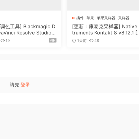
或显示结果。对数据进行调制、映射和缩放以获得正确的结果。
插件
·
苹果
·
苹果采样器
·
采样器
色工具] Blackmagic D
[更新：康泰克采样器] Native I
接效果
DaVinci Resolve Studio 2
truments Kontakt 8 v8.12.1 [
在工作时开始播放您的作品
Build 5 x64-R2R [WiN]
N, MacOSX]（1.2GB+）
VIP
19
1天前
48
9GB）
构。这使得构建和探索在其他地方无法实现的独特想法变得自然而
以适应您的工作，无论您占用多少空间。
请先
登录
数量的振荡器和效果器。
移动。
多声道音频。
，也可以迷失在将不寻常的声音组合在一起时迷失方向。尝试下面的