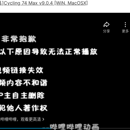
ing 74 Max v9.0.4 [WiN, MacOSX]