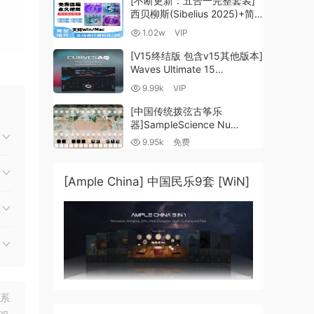
[不断更新：五合一完整套装]
西贝柳斯(Sibelius 2025)+简
谱插件V8+图片识别+音频识别
1.02w
VIP
+音色库+教程 [WiN,
MacOSX]（80.48GB+）
[V15终结版 包含v15其他版本]
Waves Ultimate 15
v25.05.27+一键安装版+安装
9.99k
VIP
方法+使用教程 [WiN,
MacOSX]
[中国传统拨弦古筝乐
（4.1GB+10.2GB+9.6GB）
器]SampleScience Nu
Guzheng v2.0 x64 VST
9.95k
免费
VST3 AU DECENT SAMPLER
[WiN, MacOSX]（158MB)
[Ample China] 中国民乐9套 [WiN]
联系