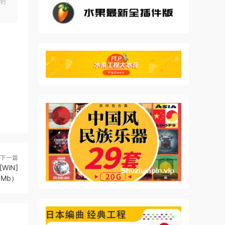
明
研究
下一篇
WiN]
3Mb）