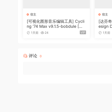
连接 UI 对象（如刻度盘和滑块）以提供控制值
在当下创建围绕您构建的软件
宿主
宿主
[可视化图形音乐编辑工具] Cycli
[达芬奇调
拖入您自己的音频剪辑并开始处理它们并连
ng ’74 Max v9.1.5-bobdule [Wi
esign 
将 Patcher 与 MIDI 控制器映射，以便
N]（724MB）
1.0.4 
VIP
1天前
24
1天前
（9.5
Expanded Ideas
Max 修补从一张空白的画布开始，没有任何结
评论
Max patcher 会随着工作的增长而自动扩展
0
探索 Sound without Limits
设计一个自定义合成器，根据需要使用任意
以各种方式处理样本，包括时间拉伸和音高
使用 MC 对象构建更多分层的声音，以修补
使用手势发出声音
在 Max 中，您可以从头开始构建经典的合成器