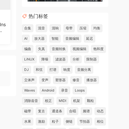
热门标签
ns
合集
混音
混响
母带
压缩
均衡
Wi
AI
放大器
智能
音频编辑
延迟
编曲
失真
音频转换
视频编辑
饱和度
然。
LiNUX
降噪
滤波器
分析
限制器
DJ
和弦
打谱
响度
音频分离
立体声
变声
塑形器
修音
播放器
Waves
Android
录音
Loops
消除齿音
校正
MIDI
机架
颗粒
磁带
复古
通道条
合唱
频谱
动态
水果
激励
粒子
侧链
节拍器
相位
 XY