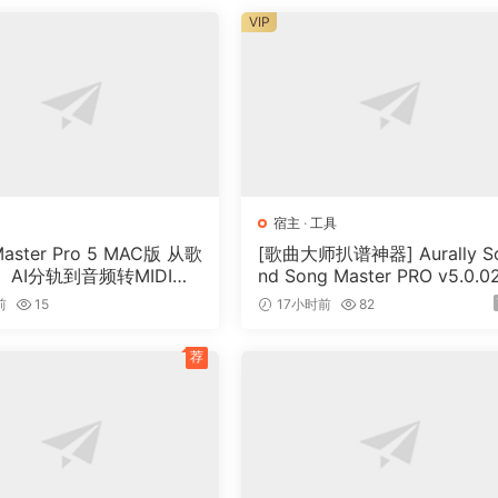
VIP
Gen for events
作曲家、艺术家、科学家、教师和学生已经使用了 20 多年，Ma
宿主
·
工具
交互式软件。将想法连接在一起进行创造！
Master Pro 5 MAC版 从歌
[歌曲大师扒谱神器] Aurally S
AI分轨到音频转MIDI的
nd Song Master PRO v5.0.0
音乐工具
[WiN]（355MB）
前
15
17小时前
82
示硬件或提供用于交互的 UI 的对象。
荐
象与连接的对象共享其输出。