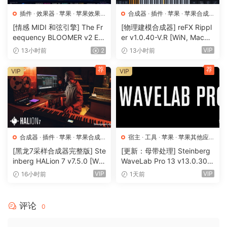
调制目的地不再由调制源接管。这意味着即使在为其分配 LFO
插件
·
效果器
·
苹果
·
苹果效果
合成器
·
插件
·
苹果
·
苹果合成
器
器
或其他调制源后，您仍然可以调整正在调制的参数，从而开辟
[情感 MIDI 和弦引擎] The Fr
[物理建模合成器] reFX Rippl
更快的工作流程、更多的性能可能性以及对参数的持续实时控
eequency BLOOMER v2 Em
er v1.0.40-V.R [WiN, MacO
otional Chord Engine [WiN,
SX]（55MB）
制。
VIP
13小时前
2
13小时前
MacOSX]（26.99MB）
荐
荐
VIP
VIP
新包
失物招领 – 一组由不寻常的材料、打击乐小饰品、独特的拟音
录音和富有表现力的物体制成的声音，为您的作品注入个性和
真实感。深入挖掘并创建多层装饰性、富有表现力的乐器、好
玩的鼓架和丰富的音效。
合成器
·
插件
·
苹果
·
苹果合成
宿主
·
工具
·
苹果
·
苹果其他应
新包
器
用
·
苹果宿主
[黑龙7采样合成器完整版] Ste
[更新：母带处理] Steinberg
性能包 – 一组来自 Iftah 的创新设备，突破了使用 Live 表演的
inberg HALion 7 v7.5.0 [Wi
WaveLab Pro 13 v13.0.30
界限。捕捉您的设备的快照并稍后部署它们，使用分层宏和曲
N, MacOSX]（673.3MB+92
+安装方法 [WiN, MacOSX]
VIP
VIP
16小时前
1天前
0 MB+1.6GB+33.2GB）
（285.6MB+）
线控制多个参数，使用 Arranqement View 中的循环扩展表
演，并在录制之前预先安排表演的结构。
评论
0
堆叠细节视图