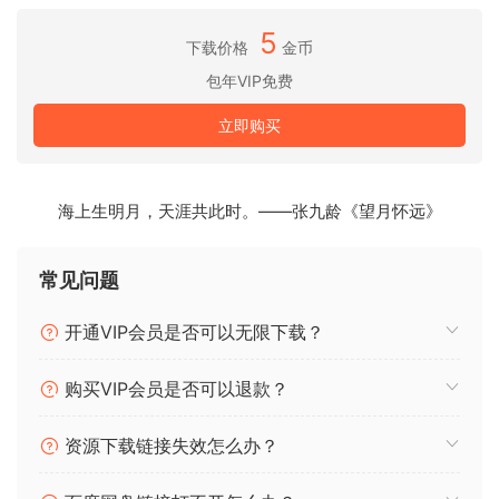
挥创意，无需停止音乐，也不会打断您的流程。
5
下载价格
金币
→ Live 12 中的所有新功能和更新：
包年VIP免费
MIDI 转换
立即购买
为您的 MIDI 片段创建各种简单或复杂的变奏：添加装饰音和发
音方法、绘制加速和减速曲线、连接连续的音符和和弦，或模
拟吉他的弹奏。
海上生明月，天涯共此时。——张九龄《望月怀远》
MIDI 生成器
使用新的 MIDI 生成器创作出旋律、和弦和节奏。为您选择的生
常见问题
成器提供自定义约束，观察它创作有趣而原创的模式，然后将
它产生的想法转化为您自己的。
开通VIP会员是否可以无限下载？
Max for Live MIDI 工具
购买VIP会员是否可以退款？
Max 现在支持更多实验，让您可以创建新的 MIDI 转换和生成器
– 无论是基于现有的，还是您自己的创作。
资源下载链接失效怎么办？
MIDI 编辑改进