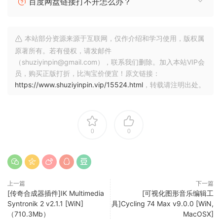
百度网盘链接打不开怎么办？
按音高、力度或持续时间排列所选音符的顺序。以新的方式拉
伸、分割、切断或连接音符；塑造音符的力度；将它们转置为
音阶；或以半音或调的方式添加音程。
本站部分资源来源于互联网，仅作介绍和学习使用，版权属
调和音阶
原著所有。若有侵权，请发邮件
在 Live 的控制栏中设置所选剪辑的音阶，以查看您创建的任何
（shuziyinpin@gmail.com），联系我们删除。加入本站VIP会
剪辑中的音符。然后使用音阶突出显示作为指导来编辑剪辑，
员，购买正版打折，比淘宝价便宜！原文链接：
https://www.shuziyinpin.vip/15524.html
，转载请注明出处。
使用剪辑音阶来转换和产生音乐创意，或将 MIDI 设备和乐器的
音阶同步到正在播放的剪辑。Live 中的任何更改都将反映在
Push 中，反之亦然。
0
0
扩展概率
为音符组分配单个概率规则，以便每当触发触发器时都会播放
整组音符。或者选择一个和弦并告诉 Live 在触发概率触发器时
随机播放其中一个音符。
上一篇
下一篇
掌握和探索调音
[传奇合成器插件]IK Multimedia
[可视化图形音乐编辑工
Syntronik 2 v2.1.1 [WiN]
具]Cycling 74 Max v9.0.0 [WiN,
遵循您喜欢的调音系统或更轻松地尝试不同的调音系统。在 12
（710.3Mb）
MacOSX]
音平均律系统之外工作，并使用 Live 的设备以及任何支持 MPE