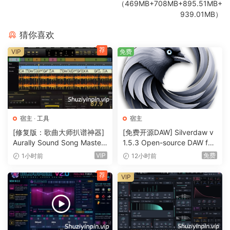
（469MB+708MB+895.51MB+
的插件访问调音。
939.01MB）
Meld
猜你喜欢
一种双音色、支持 MPE 的乐器，专为深度声音塑造而设计，可
荐
VIP
免费
让您使用其两个易于使用的宏振荡器创建各种纹理和实验音
调。
Granulator III
Robert Henke 的最新版本的颗粒乐器现在具有 MPE 功能，可
让您对音符弯曲、颤音和滑音等参数进行富有表现力的控制。
宿主
·
工具
宿主
此外，您现在可以实时捕捉音频并立即开始处理它。Roar借助
[修复版：歌曲大师扒谱神器]
[免费开源DAW] Silverdaw v
Aurally Sound Song Master
1.5.3 Open-source DAW for
Live 的新色彩和饱和度效果，创造出从微妙而
PRO v5.0.02 REV 1 [WiN]
remixing & mashups [WiN]
VIP
免费
1小时前
12小时前
（355MB）
（179MB）
精确
荐
VIP
的母带级温暖到狂野而不可预测的声音衰减的一切。Roar 的三
个饱和级可以串联、并联使用，甚至可以在中/侧和多频带配置
中使用——它配备了反馈发生器和广泛的调制矩阵。
新的调制行为