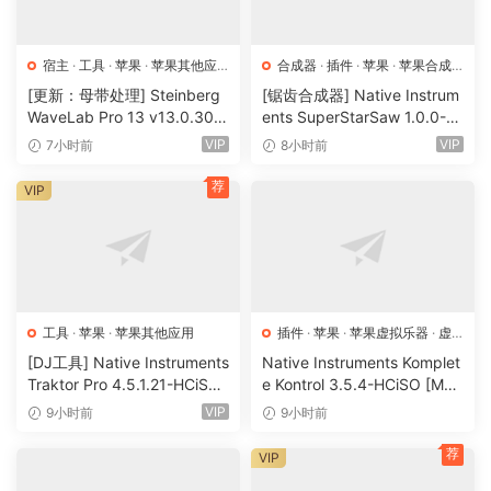
MFX 版本（64 位 Intel 和 Apple Silicon）。 RapidComposer
的插件版本可用于支持带 MIDI 输出插件的 DAW。
宿主
·
工具
·
苹果
·
苹果其他应
合成器
·
插件
·
苹果
·
苹果合成
用
·
苹果宿主
器
RapidComposer is a unique, non-destructive, phrase-
[更新：母带处理] Steinberg
[锯齿合成器] Native Instrum
WaveLab Pro 13 v13.0.30
ents SuperStarSaw 1.0.0-H
based music prototyping software designed for
+安装方法 [WiN, MacOSX]
CiSO [MacOSX]（182.43M
VIP
VIP
7小时前
8小时前
composers, songwriters and musicians of all musical
（285.6MB+）
B）
styles
荐
VIP
RapidComposer Features
Advanced tools for phrase editing, phrase generation,
phrase morphing, phrase grouping, motif development,
chord progression editing
工具
·
苹果
·
苹果其他应用
插件
·
苹果
·
苹果虚拟乐器
·
虚
Master track with chords (note names or universal
拟乐器
notation) which all phrases automatically conform to
[DJ工具] Native Instruments
Native Instruments Komplet
Traktor Pro 4.5.1.21-HCiSO
e Kontrol 3.5.4-HCiSO [Mac
Chord suggestions, chord progression generation with
[MacOSX]（402.83MB）
OSX]（ 823.17MB）
VIP
9小时前
9小时前
optional borrowed chords, chord progression rules
editing, chord voicing editing and assigning to tracks and
荐
VIP
phrases