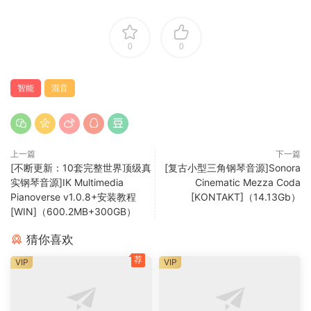
文本文件中。提供免费的发音编辑器 (R-Tic)。
广泛的音阶、和弦、吉他和弦、和弦进程数据库。
节奏在乐句之间或从节奏浏览器拖放，将节奏模式应用于乐
0
0
句，
所有 MIDI、VSTi、VST3 和 SF2 预设的可标记乐器浏览器集
智能
混音
中在一处
集成的 Idea Tool 可以生成多轨道合成，提供 3 种不同的工作
流程（仅限完整版）
无限次撤消（简单列表或带分支的版本树）
上一篇
下一篇
完全可自定义的用户界面（所有颜色和字体大小），带有预设
[不断更新：10套完整世界顶级真
[复古小型三角钢琴音源]Sonora
实钢琴音源]IK Multimedia
Cinematic Mezza Coda
主题
Pianoverse v1.0.8+安装教程
[KONTAKT]（14.13Gb）
完全可自定义的键盘快捷键
[WIN]（600.2MB+300GB）
将 MIDI 音轨或合成拖放到 DAW。 将 MIDI 文件批量转换为短
语、节奏模式或和弦进行
猜你喜欢
虚拟乐器（VSTi v2.4 和 VST3 插件）支持
荐
VIP
VIP
SoundFont（.SF2）支持
为 Windows 提供独立、VST、VST3 版本（32 位和 64
位），为 macOS 提供独立、VST、VST3、AU 合成器、AU