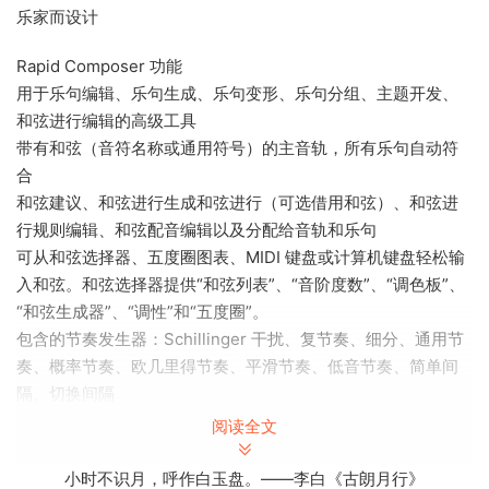
乐家而设计
Rapid Composer 功能
用于乐句编辑、乐句生成、乐句变形、乐句分组、主题开发、
和弦进行编辑的高级工具
带有和弦（音符名称或通用符号）的主音轨，所有乐句自动符
合
和弦建议、和弦进行生成和弦进行（可选借用和弦）、和弦进
行规则编辑、和弦配音编辑以及分配给音轨和乐句
可从和弦选择器、五度圈图表、MIDI 键盘或计算机键盘轻松输
入和弦。和弦选择器提供“和弦列表”、“音阶度数”、“调色板”、
“和弦生成器”、“调性”和“五度圈”。
包含的节奏发生器：Schillinger 干扰、复节奏、细分、通用节
奏、概率节奏、欧几里得节奏、平滑节奏、低音节奏、简单间
隔、切换间隔
包含的短语发生器：琶音器、低音发生器、和弦发生器、二元
阅读全文
组运行、发生器、指弹发生器、通用发生器、短语容器、钢琴
运行发生器、弦乐断奏发生器、钢琴和弦模式生成器、扫弦模
小时不识月，呼作白玉盘。——李白《古朗月行》