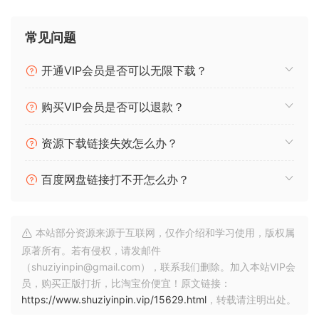
式生成器，只有完整版才有：旋律发生器、动机发生器、随机
旋律发生器、短语变形器
常见问题
包含的变化：添加和弦音符、添加间隔、调整音符长度、应用
节奏、音频增益、延迟音符、双音符、双短语、表达、提取节
开通VIP会员是否可以无限下载？
奏、人性化、连接音符、限制音符范围、MIDI 回声、制作单声
道、水平镜像、垂直镜像，排列和弦音符、量化、删除音符、
购买VIP会员是否可以退款？
删除短音符、休止符、旋转音符、简化乐句、展开和弦音符、
断奏-连奏、扫弦、交换和弦音符、摇摆、移调、三重乐句、力
资源下载链接失效怎么办？
度、力度发生器
旋律生成，使用 2 种方法实现旋律自动和声
百度网盘链接打不开怎么办？
旋律编辑器选项卡：集成 Melodya 功能（仅限完整版）
带有音阶和和弦音符阴影的钢琴卷帘，以及两种风格重叠音符
的智能排列。
本站部分资源来源于互联网，仅作介绍和学习使用，版权属
现场非破坏性乐句级和音符级编辑
原著所有。若有侵权，请发邮件
使用鼓图编辑打击乐音轨
（shuziyinpin@gmail.com），联系我们删除。加入本站VIP会
复杂的 MIDI CC 编辑和录制。 使用事件或曲线（指数或指数 S
员，购买正版打折，比淘宝价便宜！原文链接：
曲线）编辑。 MIDI CC 可以附加到音轨、乐句和音符上。
https://www.shuziyinpin.vip/15629.html
，转载请注明出处。
可以将发音分配给乐句甚至单个音符。 发音存储在易于编辑的