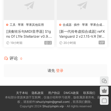
Easy chord entry from Chord Selector, Circle Of Fifths
chart, MIDI keyboard, or computer keyboard. Chord
Selector offers ‘Chord List’, ‘Scale Degrees’, ‘Palette’,
‘Chord Builder’, Tonnetz’ and ‘Circle Of Fifths’.
工具
·
苹果
·
苹果其他应用
合成器
·
插件
·
苹果
·
苹果合成
Included rhythm generators: Schillinger’s Interference,
器
[演奏转乐句MIDI音序器] S1g
[新一代传奇虚拟合成器] reFX
Polyrhythm, Subdivision, Generic Rhythm, Probabilistic
ns Of L1fe Stellarizer v0.9.1
Vanguard 2 v2.1.15-V.R [Wi
Rhythm, Euclidean Rhythm, Smooth Rhythm, Bass Rhythm,
BETA-ARCADiA [WiN, MacO
N, MacOSX]（184MB+240
VIP
19小时前
2
20小时前
Simple Intervals, Toggle Intervals
SX]（22MB）
MB）
Included phrase generators: Arpeggiator, Bass Generator,
Chord Generator, Dyads Run, Generator, Fingerpicking
评论
0
Generator, Generic Generator, Phrase Container, Piano
Run Generator, Strings Staccato Generator, Piano Chord
请先
登录
Pattern Generator, Strum Pattern Generator, only in the full
edition: Melody Generator, Motive Generator, Random
Melody Generator, Phrase Morpher
关于本站
隐私政策
用户协议
DMCA政策
联系我们
Included variations: Add Chord Notes, Add Interval, Adjust
本站部分资源来源于互联网，仅做介绍和学习使用，版权属原著所有。若有侵
Note Lengths, Apply Rhythm, Audio Gain, Delay Notes,
权，请发邮件(
shuziyinpin@gmail.com
)，联系我们删除。
Copyright 2024
Shuziyinpin.vip
- All rights reserved
Double Note, Double Phrase, Expression, Extract Rhythm,