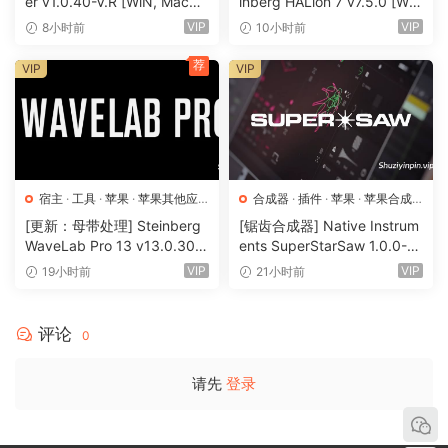
er v1.0.40-V.R [WiN, MacO
inberg HALion 7 v7.5.0 [Wi
组合是一种清晰的工作流程，用于录制并结合多个片段的最佳
SX]（55MB）
N, MacOSX]（673.3MB+92
VIP
VIP
8小时前
10小时前
部分。在Bitwig中，这适用于任何音频剪辑，因此可以自由切
0 MB+1.6GB+33.2GB）
换到排列器和启动器。甚至可以拖入长音频以“折叠”新的组合，
荐
VIP
VIP
在新的方式下探索旧磁带。
乐器和效果
拥有超过90种不同的乐器、音频和音符效果、容器设备和信号
路由器，您可以将任何创意转化为音乐。
宿主
·
工具
·
苹果
·
苹果其他应
合成器
·
插件
·
苹果
·
苹果合成
用
·
苹果宿主
器
[更新：母带处理] Steinberg
[锯齿合成器] Native Instrum
采样器，重新采样
WaveLab Pro 13 v13.0.30
ents SuperStarSaw 1.0.0-H
来认识一下Bitwig Studio的采样器，它具有多种播放模式、基
+安装方法 [WiN, MacOSX]
CiSO [MacOSX]（182.43M
VIP
VIP
19小时前
21小时前
于音符的动态调制和强大的多采样编辑器。
（285.6MB+）
B）
Bitwig Studio 5.1.9中的更改[2024年5月6日发布]
评论
0
修复
请先
登录
记录音符音高弯曲并不总是准确的（回归）[35775] 编曲器中
某些参数类型的自动记录（如静音）没有保持关闭（未静音）
状态（回归）[35666] macOS：修复了在设备断开连接时扫描