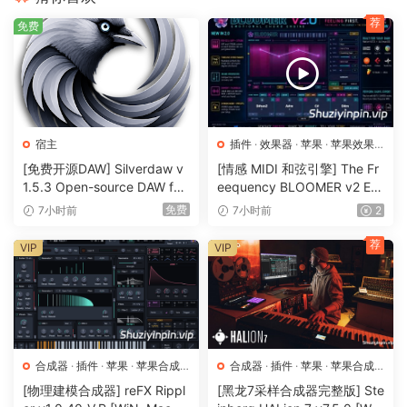
进入Grid
荐
免费
Grid是声音设计师的梦想。它可以是合成器、音频效果或您能
想象到的大多数东西。它是一个模块化的声音设计环境，供您
从头开始构建自己的创作。
适合您的音频处理
宿主
插件
·
效果器
·
苹果
·
苹果效果
音频剪辑是您的音乐模块，可以在其中进行编辑。可以根据起
器
[免费开源DAW] Silverdaw v
[情感 MIDI 和弦引擎] The Fr
始点拆分、使用曲线重新调整音高，以各种方式进行缩放和拉
1.5.3 Open-source DAW for
eequency BLOOMER v2 Em
伸。当节奏变化时，您的音频将与之匹配，得益于我们和
remixing & mashups [WiN]
otional Chord Engine [WiN,
免费
7小时前
7小时前
2
Zplane提供的时间拉伸选项。
（179MB）
MacOSX]（26.99MB）
荐
VIP
VIP
更多功能的音符
我们的音符是动态的，允许为每个单独音符设置微调、压力、
平移等。因此，从Bitwig的乐器中获得真正的多音，或将这些
音符作为MPE或CV信号发送。甚至可以使用运算符添加一些音
乐逻辑，调制音符的播放时间和方式。
合成器
·
插件
·
苹果
·
苹果合成
合成器
·
插件
·
苹果
·
苹果合成
器
器
[物理建模合成器] reFX Rippl
[黑龙7采样合成器完整版] Ste
任何地方的音频组合