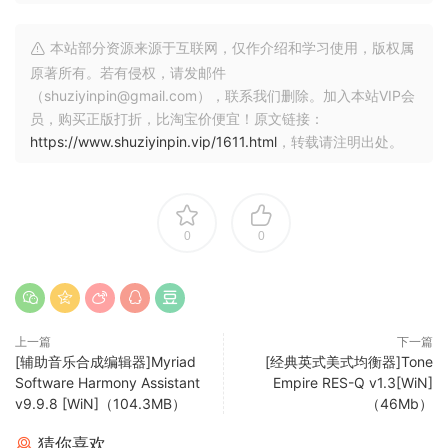
浏览器的改进不仅仅是外观上的更新。现在，插件、预设和波
表等搜索结果都集中在一个地方。更新后的浏览器还提供了更
本站部分资源来源于互联网，仅作介绍和学习使用，版权属
好的查找设备的方法、可自定义的快捷方式以及更直观的浏览
原著所有。若有侵权，请发邮件
内容的方式。
（shuziyinpin@gmail.com），联系我们删除。加入本站VIP会
员，购买正版打折，比淘宝价便宜！原文链接：
调制天堂
https://www.shuziyinpin.vip/1611.html
，转载请注明出处。
Bitwig Studio中的调制系统允许您使用宏控制、音符表达、低
频振荡器和包络来调制任何设备、VST插件或硬件参数。通过
30多个调制器（并不断增加），创造性表达的潜力是无限的。
Bitwig Studio还支持微调音高以及其他一系列创意。自从引入
0
0
了Micro-pitch设备以来，每个Bitwig Studio的更新都包含了更
多的预设。
硬件集成
上一篇
下一篇
硬件集成是Bitwig Studio独特之处的重要组成部分。其中包括
[辅助音乐合成编辑器]Myriad
[经典英式美式均衡器]Tone
MIDI处理、音符定时和延迟补偿等方面。其他突出的功能包括
Software Harmony Assistant
Empire RES-Q v1.3[WiN]
MIDI时钟同步和Ableton LINK。但Bitwig Studio真正脱颖而出
v9.9.8 [WiN]（104.3MB）
（46Mb）
的地方在于我们的硬件集成设备系列。
猜你喜欢