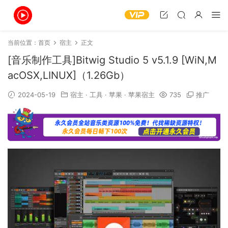
当前位置：
首页
宿主
正文
[音乐制作工具]Bitwig Studio 5 v5.1.9 [WiN,M
acOSX,LINUX]（1.26Gb）
2024-05-19
宿主
·
工具
·
苹果
·
苹果宿主
735
推广