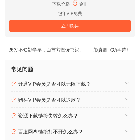
5
的文本，只需确保您的文本编辑器没有在末尾添加任何新行，
下载价格
金币
否则看起来会很奇怪）
包年VIP免费
点击“启动Bitwig Studio”并享受！
立即购买
基于FLARE的破解版！！！
黑发不知勤学早，白首方悔读书迟。——颜真卿《劝学诗》
Bitwig Studio是一种单一解决方案，可在制作的每个阶段实现
任何音乐创意，具备强大的编辑工具、表达性的MIDI支持、乐
常见问题
器和效果。
Bitwig Studio 5已经发布，并引入了五个新的MSEG（多段线
开通VIP会员是否可以无限下载？
性生成器）。
开发这个调制器和模块系列为我们整个调制系统进行了重大升
购买VIP会员是否可以退款？
级。在第5版中，调制器可以做更多的事情，比如控制轨道和项
目级参数，并扩展到弹出窗口。我们还创建了新的软件演奏方
资源下载链接失效怎么办？
式，并对浏览器进行了全面改进，以便轻松找到所需内容。
百度网盘链接打不开怎么办？
更好地浏览