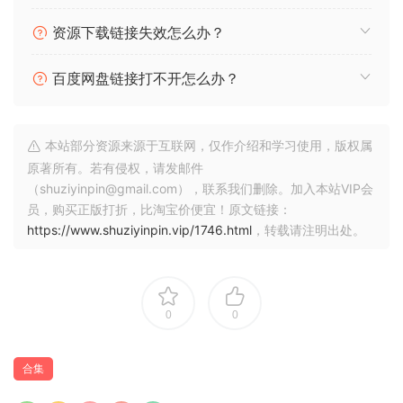
通过每个预设，您可以轻松编辑和调整参数。只需轻点几下，
资源下载链接失效怎么办？
将大钢琴变成复古的Lo-fi抖动音色，或者将锯齿波形转变为
Dub-step有弹性的调制主音。
百度网盘链接打不开怎么办？
特效
本站部分资源来源于互联网，仅作介绍和学习使用，版权属
琶音器
原著所有。若有侵权，请发邮件
滤波器（8种类型）
（shuziyinpin@gmail.com），联系我们删除。加入本站VIP会
脉冲宽度
员，购买正版打折，比淘宝价便宜！原文链接：
混响
https://www.shuziyinpin.vip/1746.html
，转载请注明出处。
延迟
相位器
合唱
失调
0
0
微调
合音
合集
连奏