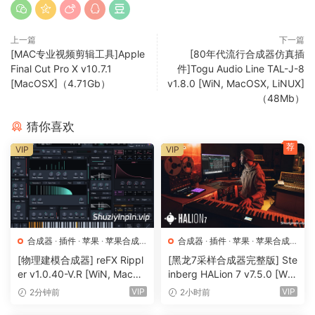
延迟（起始时间）
噪音
声像
上一篇
下一篇
[MAC专业视频剪辑工具]Apple
[80年代流行合成器仿真插
调制
Final Cut Pro X v10.7.1
件]Togu Audio Line TAL-J-8
[MacOSX]（4.71Gb）
v1.8.0 [WiN, MacOSX, LiNUX]
（48Mb）
波形脉冲宽度
脉冲宽度强度
猜你喜欢
滤波器频率
荐
VIP
VIP
滤波器带通
放大器
音高
失调
声像
相位器
合成器
·
插件
·
苹果
·
苹果合成
合成器
·
插件
·
苹果
·
苹果合成
器
器
全局控制
[物理建模合成器] reFX Rippl
[黑龙7采样合成器完整版] Ste
er v1.0.40-V.R [WiN, MacO
inberg HALion 7 v7.5.0 [Wi
SX]（55MB）
N, MacOSX]（673.3MB+92
动态控制
VIP
VIP
2分钟前
2小时前
0 MB+1.6GB+33.2GB）