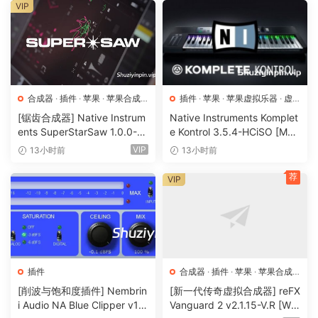
均衡器
VIP
门限器
限制器
压缩器
包络
合成器
·
插件
·
苹果
·
苹果合成
插件
·
苹果
·
苹果虚拟乐器
·
虚
器
拟乐器
[锯齿合成器] Native Instrum
Native Instruments Komplet
音量
ents SuperStarSaw 1.0.0-H
e Kontrol 3.5.4-HCiSO [Mac
滤波器频率
CiSO [MacOSX]（182.43M
OSX]（ 823.17MB）
VIP
13小时前
13小时前
滤波器带通
B）
音高
荐
VIP
插件
合成器
·
插件
·
苹果
·
苹果合成
器
[削波与饱和度插件] Nembrin
[新一代传奇虚拟合成器] reFX
i Audio NA Blue Clipper v1.
Vanguard 2 v2.1.15-V.R [Wi