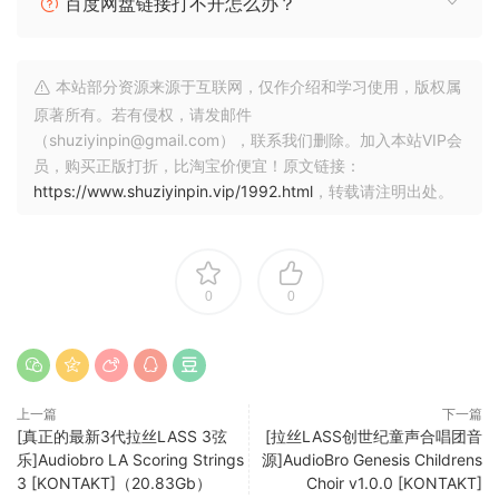
百度网盘链接打不开怎么办？
-Mac-Mac OS X 10.12，macOS 10.13或10.14（最新更新），
i5、4 GB RAM（建议超过8 GB – RAM越多越好！）
本站部分资源来源于互联网，仅作介绍和学习使用，版权属
原文
原著所有。若有侵权，请发邮件
（shuziyinpin@gmail.com），联系我们删除。加入本站VIP会
Audiobro Modern Scoring Strings 1.0 & Audiobro Modern
员，购买正版打折，比淘宝价便宜！原文链接：
Scoring Strings Legato Expanded 1.0.
https://www.shuziyinpin.vip/1992.html
，转载请注明出处。
Modern Scoring Strings is an all new 60 piece “a2″ divisi (2
parts divisi per section) string library that has been
painstakingly developed by recording different divisi
0
0
sections (a half a section at a time) on a beautiful sounding
scoring stage giving you unprecedented control of each
instrument and section. The breadth of articulations and
bowing techniques were chosen to offer an enormous
上一篇
下一篇
range of colors and emotions for your productions.
[真正的最新3代拉丝LASS 3弦
[拉丝LASS创世纪童声合唱团音
乐]Audiobro LA Scoring Strings
源]AudioBro Genesis Childrens
3 [KONTAKT]（20.83Gb）
Choir v1.0.0 [KONTAKT]
Since the release of LA Scoring Strings in 2009, we have