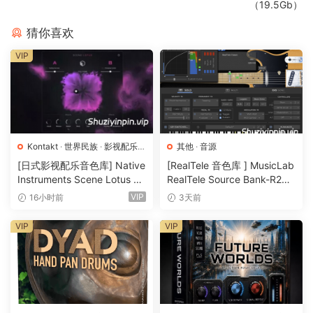
（19.5Gb）
been asked repeatedly when Audiobro will release a new
or updated strings library. We have always said that we
猜你喜欢
would do it only as soon as we believed that we could
VIP
push the quality and versatility of strings sampling forward
a generation. We think you’ll agree that we have.
Modern Scoring Strings Library Size:
About 131GB with lossless compressed audio files
(approximately 160GB uncompressed). 140GB required
Kontakt
·
世界民族
·
影视配乐
·
其他
·
音源
during installation for the entire 130GB library.
音源
[日式影视配乐音色库] Native
[RealTele 音色库 ] MusicLab
Instruments Scene Lotus v1.
RealTele Source Bank-R2R
Modern Scoring Strings Expanded Legato Library Size:
1.2 [KONTAKT]（1.3GB）
[WiN]（3.13GB）
About 60GB with lossless compressed audio files
VIP
16小时前
3天前
(approximately 80GB uncompressed). 70GB required
VIP
VIP
during installation for the entire 60GB library.
Minimum System Requirements:
-Requires Kontakt Player 6.0.4 or later.