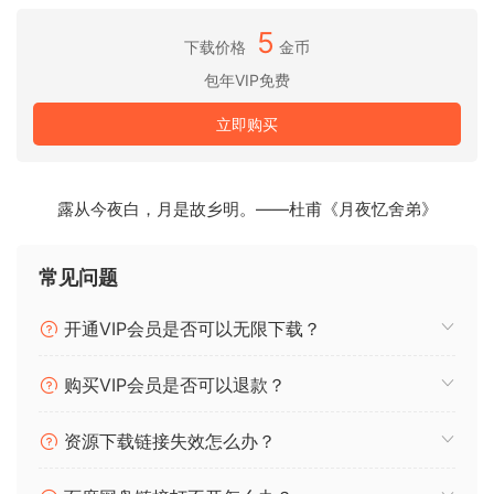
有在我们相信可以将字符串采样的质量和多功能性提升一代之
5
后，我们才会这样做。我们认为您会同意我们拥有的。
下载价格
金币
包年VIP免费
现代评分字符串库大小：
约131GB，无损压缩的音频文件（约160GB的未压缩）。整个
立即购买
130GB库的安装过程中需要140GB。
现代评分字符串扩展了Legato库的大小：
露从今夜白，月是故乡明。——杜甫《月夜忆舍弟》
大约60GB的无损压缩音频文件（大约80GB的未压缩）。整个
60GB库的安装过程中需要70GB。
常见问题
最低系统要求：
-需要Kontakt Player 6.0.4或更高版本。
开通VIP会员是否可以无限下载？
-Windows-Windows 7或Windows 8（最新Service Pack，
购买VIP会员是否可以退款？
32/64位），Intel Core Duo或AMD Athlon 64 X2、4 GB
RAM（建议超过6 GB – RAM越多越好！）
资源下载链接失效怎么办？
*** Windows XP不再受支持。***