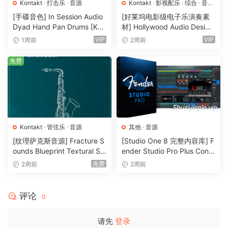
-Windows — Windows 7 or Windows 8 (latest Service
Kontakt
·
打击乐
·
音源
Kontakt
·
影视配乐
·
综合
·
音效
Pack, 32/64 Bit), Intel Core Duo or AMD Athlon 64 X2, 4
特殊
·
音源
[手碟音色] In Session Audio
[好莱坞电影级电子乐演奏素
GB RAM (over 6 GB recommended – the more RAM, the
Dyad Hand Pan Drums [KO
材] Hollywood Audio Design
NTAKT]（4.33GB）
FUTURE WORLDS [KONTAK
better!)
VIP
VIP
1周前
2周前
T]（2.52GB）
*** Windows XP is no longer supported. ***
免费
-Mac — Mac OS X 10.12, macOS 10.13 or 10.14 (latest
update), i5, 4 GB RAM (over 8 GB recommended – the
more RAM, the better!)
使用说明
Kontakt
·
管弦乐
·
音源
其他
·
音源
[纹理萨克斯音源] Fracture S
[Studio One 8 完整内容库] F
ounds Blueprint Textural Sa
ender Studio Pro Plus Conte
x (Woodwind Experiments)
nt 2026-R2R（166GB）
免费
2周前
2周前
[KONTAKT]（405MB）
评论
0
请先
登录