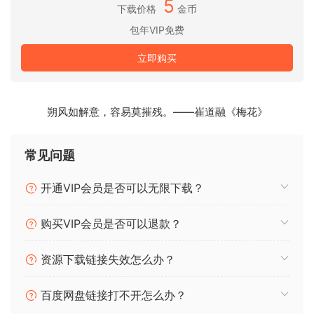
5
下载价格
金币
一家专注于创作和制作音乐的精品工作室，后来扩展到包括为
包年VIP免费
全国知名乐队、电影、电视、广告以及其他项目配音和录制音
乐。 Grush Audio 可以做大型音乐制作工作室所做的一切——
立即购买
并增加个人风格。Shane 拥有伯克利音乐学院的学位，自 2001
年以来一直在音乐行业工作。他向一些行业顶尖的混音工程师
学习，例如 Andy 华莱士、戴夫·彭萨多和格兰特·莫尔曼。 作为
朔风如解意，容易莫摧残。——崔道融《梅花》
一名全职混音工程师、制作人和词曲作者，Shane 帮助多位艺
术家与全球主要唱片公司和巡回演出签约。 Shane 还拥有一家
常见问题
名为 Grush Audio 的音乐公司。 Grush Audio 为电视、电影和
广告行业提供定制提示。
开通VIP会员是否可以无限下载？
概述
第 1 部分：See Through 中“Undertow”的混音内部（第 1 部
购买VIP会员是否可以退款？
分）
资源下载链接失效怎么办？
第一讲简介
百度网盘链接打不开怎么办？
第 2 部分：See Through 中的“Undertow”混音（第 2 部分）