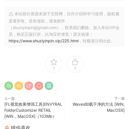
第 2 讲课程设置
本站部分资源来源于互联网，仅作介绍和学习使用，版权属
第 3 部分：See Through 中“Undertow”的混音内部（第 3 部
原著所有。若有侵权，请发邮件
（shuziyinpin@gmail.com），联系我们删除。加入本站VIP会
分）
员，购买正版打折，比淘宝价便宜！原文链接：
https://www.shuziyinpin.vip/225.html
，转载请注明出处。
第 3 讲聆听最终混音
第 4 部分：See Through 中“Undertow”的混音（第 4 部分）
第 4 讲底鼓和军鼓混音
0
0
第 5 部分：See Through 中“Undertow”的混音内部（第 5 部
分）
上一篇
下一篇
第五讲主要吉他
[FL视觉效果增强工具]ENVYRAL
Waves卸载干净的方法 [WiN,
FolderCustomizer RETAiL
MacOSX]
第 6 节：See Through 中的“Undertow”混音（第 6 部分）
[WiN，MacOSX]（102Mb）
第 6 讲主要吉他（续）
猜你喜欢