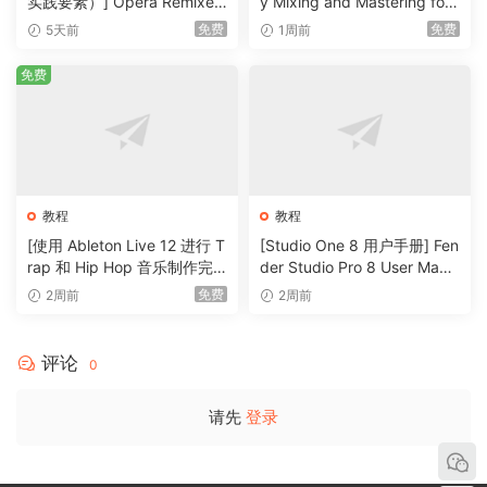
实践要素）] Opera Remixed
y Mixing and Mastering for
(Elements in Twenty-First C
Producers [TUTORiAL]（6.
第 10 讲 ALT 集团
免费
免费
5天前
1周前
entury Music Practice)（2M
51GB）
B）
免费
第 11 节：See Through 中“Undertow”的混音内部（第 11 部
分）
第 11 课主音吉他（干净和失真的音色）
第 12 部分：See Through 中“Undertow”的混音内部（第 12
教程
教程
部分）
[使用 Ableton Live 12 进行 T
[Studio One 8 用户手册] Fen
rap 和 Hip Hop 音乐制作完
der Studio Pro 8 User Manu
第 12 讲剩余的鼓音轨
整教程] Udemy Trap and Hi
al v8.1.0-R2R（931MB）
免费
2周前
2周前
p Hop Music Production wit
第 13 部分：See Through 中“Undertow”的混音内部（第 13
h Ableton Live 12 Complete
（6.2GB）
部分）
评论
0
第 13 课主唱
请先
登录
第 14 节：See Through 中“Undertow”的混音内部（第 14 部
分）