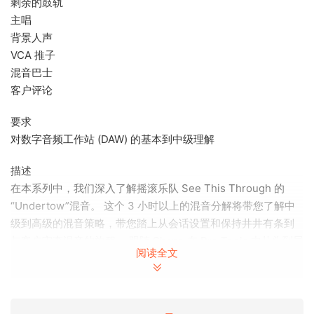
剩余的鼓轨
主唱
背景人声
VCA 推子
混音巴士
客户评论
要求
对数字音频工作站 (DAW) 的基本到中级理解
描述
在本系列中，我们深入了解摇滚乐队 See This Through 的
“Undertow”混音。 这个 3 小时以上的混音分解将带您了解中
级到高级的混音策略，带您踏上从会话设置和保持井井有条到
与客户审查混音的旅程。 跟随 Shane 在 Pro Tools 中从头到尾
阅读全文
混合一首现代摇滚歌曲。注意：虽然本课程是在 Pro Tools 中
完成的，但应用的技术和理论可以在任何数字音频工作站
(DAW) 中创建。关于作者 Grush Audio 的创始人兼制作人/混音
工程师 Shane Grush 的兼职工作变成了全职工作。 它最初是