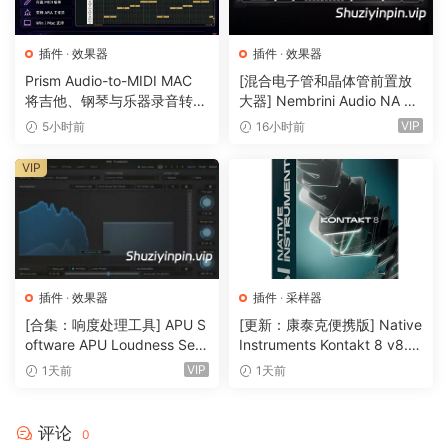
插件
·
效果器
插件
·
效果器
Prism Audio-to-MIDI MAC
[混合电子管和晶体管前置放
将吉他、钢琴与乐器录音转换
大器] Nembrini Audio NA Ba
为可编辑 MIDI
ss 3500 v1.0.0 Incl Keygen-
VIP
5小时前
16小时前
R2R [WiN]（31.0MB）
VIP
插件
·
效果器
插件
·
采样器
[合集：响度处理工具] APU S
[更新：康泰克便携版] Native
oftware APU Loudness Seri
Instruments Kontakt 8 v8.1
es v5.7.0 Incl Keygen-R2R
2.1 PORTABLE-vkDanilov
VIP
1天前
1天前
[WiN]（50.6MB）
[WiN]（1.25GB）
评论
0