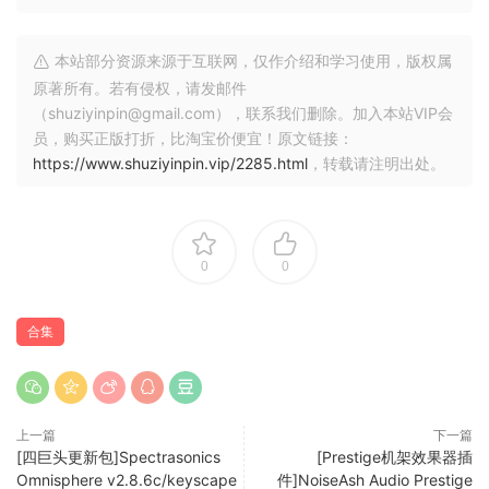
Gainrider3: v3.0.25
gEQ12V4: v4.4.8
本站部分资源来源于互联网，仅作介绍和学习使用，版权属
GSat+: v1.3.6
原著所有。若有侵权，请发邮件
Impress2: v2.0.16
（shuziyinpin@gmail.com），联系我们删除。加入本站VIP会
ISOL8: v2.7.7
员，购买正版打折，比淘宝价便宜！原文链接：
LAxLimit4: v4.2.0
https://www.shuziyinpin.vip/2285.html
，转载请注明出处。
MVMeter2: v2.5.13
SLM2V2: v2.1.14
ST1V2: v2.1.4
sTiltV2: v2.3.9
0
0
TBPA Move: v1.1.0
合集
x64: VST3, VST2, AAX | x86: VST3, VST2
Just install! (Same AppID as previous bundle release.)
上一篇
下一篇
[四巨头更新包]Spectrasonics
[Prestige机架效果器插
Omnisphere v2.8.6c/keyscape
件]NoiseAsh Audio Prestige