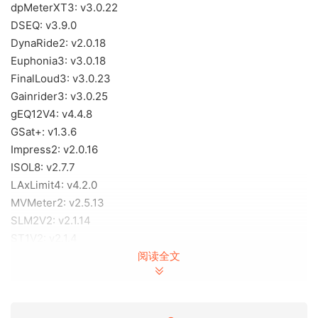
dpMeterXT3: v3.0.22
DSEQ: v3.9.0
DynaRide2: v2.0.18
Euphonia3: v3.0.18
FinalLoud3: v3.0.23
Gainrider3: v3.0.25
gEQ12V4: v4.4.8
GSat+: v1.3.6
Impress2: v2.0.16
ISOL8: v2.7.7
LAxLimit4: v4.2.0
MVMeter2: v2.5.13
SLM2V2: v2.1.14
ST1V2: v2.1.4
sTiltV2: v2.3.9
阅读全文
TBPA Move: v1.1.0
x64: VST3, VST2, AAX | x86： VST3, VST2