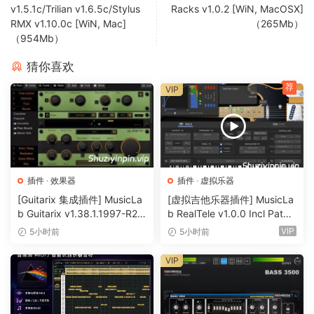
v1.5.1c/Trilian v1.6.5c/Stylus
Racks v1.0.2 [WiN, MacOSX]
RMX v1.10.0c [WiN, Mac]
（265Mb）
（954Mb）
猜你喜欢
荐
VIP
插件
·
效果器
插件
·
虚拟乐器
[Guitarix 集成插件] MusicLa
[虚拟吉他乐器插件] MusicLa
b Guitarix v1.38.1.1997-R2R
b RealTele v1.0.0 Incl Patch
[WiN]（7.5MB）
ed and Keygen-R2R [WiN]
VIP
5小时前
5小时前
（13.7MB）
VIP