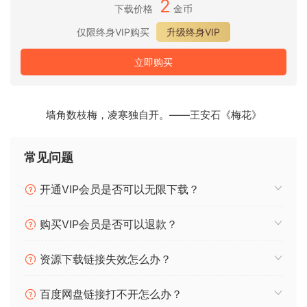
2
下载价格
金币
安装即可！(与上一捆绑版本的 AppID 相同）。
仅限终身VIP购买
升级终身VIP
TBProAudio develops audio tools which help music
立即购买
producers to do their job quicker and better. We are using
the latest algorithms and standards (e.g. EBU R128) to
enable our customers to deliver the best quality.
墙角数枝梅，凌寒独自开。——王安石《梅花》
Included:
ABLM: v2.2.5
常见问题
AMM: v2.1.0
CS-5501V2: v2.9.1
开通VIP会员是否可以无限下载？
dEQ6V4: v4.2.6
dpMeter5: v5.2.13
购买VIP会员是否可以退款？
dpMeterXT3: v3.0.22
DSEQ: v3.9.0
资源下载链接失效怎么办？
DynaRide2: v2.0.18
Euphonia3: v3.0.18
百度网盘链接打不开怎么办？
FinalLoud3: v3.0.23