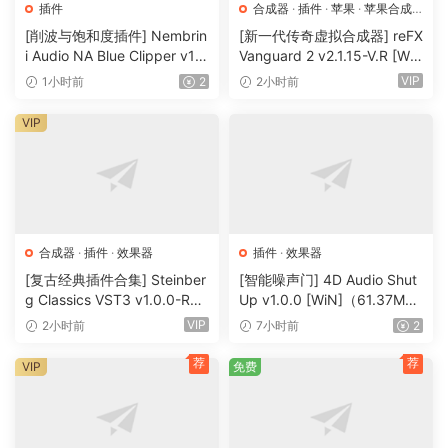
插件
合成器
·
插件
·
苹果
·
苹果合成
器
[削波与饱和度插件] Nembrin
[新一代传奇虚拟合成器] reFX
i Audio NA Blue Clipper v1.
Vanguard 2 v2.1.15-V.R [Wi
0.1 Incl Keygen-R2R [WiN]
N, MacOSX]（184MB+240
VIP
1小时前
2
2小时前
（11.2MB）
MB）
VIP
合成器
·
插件
·
效果器
插件
·
效果器
[复古经典插件合集] Steinber
[智能噪声门] 4D Audio Shut
g Classics VST3 v1.0.0-R2R
Up v1.0.0 [WiN]（61.37M
[WiN]（27.9MB）
B）
VIP
2小时前
7小时前
2
荐
荐
VIP
免费