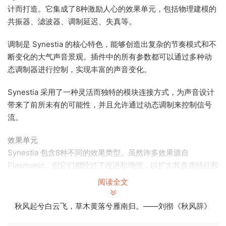
计而打造。它集成了8种激励人心的效果单元，包括物理建模的
共振器、滤波器、调制延迟、失真等。
调制是 Synestia 的核心特色，能够创造出复杂的节奏模式和不
断变化的大气声音景观。插件中的所有参数都可以通过多种动
态调制器进行控制，实现丰富的声音变化。
Synestia 采用了一种灵活而独特的模块连接方式，为声音设计
带来了前所未有的可能性，并且允许通过动态调制来控制信号
流。
效果单元
Synestia 包含8种不同的效果类型。虽然许多效果源自
Plasmonic，但它们都经过了改进和增强，以扩大其音质特征和
功能。
阅读全文
调制功能
秋风起兮白云飞，草木黄落兮雁南归。——刘彻《秋风辞》
在 Synestia 中，所有参数都可以通过任意组合的调制器进行调
制。这些调制器可以根据节奏触发、自由循环，或者由音频输