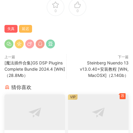
Synestia has 8 different effect types. Many of Synestia’s
effects are derived from Plasmonic, but they have all been
0
0
improved and enhanced to expand their sonic character
and capabilities.
失真
延迟
Modulation
All parameters in Synestia can be modulated by any
combination of modulators. Modulators can be triggered
上一篇
下一篇
rhythmically, freely looped, or triggered by audio input.
[魔法插件合集]GS DSP Plugins
Steinberg Nuendo 13
Polarity, depth, inversion are all adjustable per-parameter,
Complete Bundle 2024.4 [WiN]
v13.0.40+安装教程 [WiN,
making modulation control very precise.
（28.8Mb）
MacOSX]（2.14Gb）
猜你喜欢
🏠 HomePage
荐
VIP