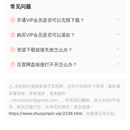
常见问题
入激活。每个参数的极性、深度和反转都是可调的，使得调制
控制变得非常精确。
开通VIP会员是否可以无限下载？
Synestia is an advanced multi-effect plugin for the utmost
in creative sound processing. It combines 8 inspiring
购买VIP会员是否可以退款？
effects: physical-modeled resonators, filters, modulated
delays, distortion and more.
资源下载链接失效怎么办？
Modulation lies at the heart of Synestia, generating
百度网盘链接打不开怎么办？
complex rhythmic patterns and evolving atmospheric
soundscapes. All parameters can be controlled by any
combination of a wide range of dynamic modulators.
本站部分资源来源于互联网，仅作介绍和学习使用，版权属
原著所有。若有侵权，请发邮件
A flexible and unique approach to patching opens
（shuziyinpin@gmail.com），联系我们删除。加入本站VIP会
unexpected possibilities, and brings signal routing under
员，购买正版打折，比淘宝价便宜！原文链接：
the control of dynamic modulation.
https://www.shuziyinpin.vip/2338.html
，转载请注明出处。
Effects