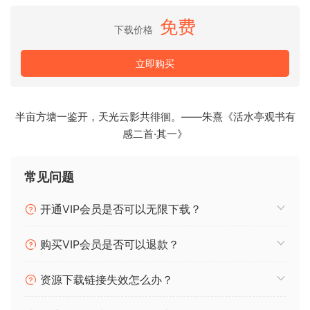
– 20个鼓填充
免费
下载价格
– 60多个音频打击乐器文件
– 19个音频尖叫声
立即购买
– 4个FL Studio效果链
– 4个Logic Pro效果链
– 3个FL Studio模板
半亩方塘一鉴开，天光云影共徘徊。——朱熹《活水亭观书有
– 2个Logic Pro模板
感二首·其一》
– 14个MIDI文件
– Logic Pro预告片音频项目
常见问题
Welcome to the ultimate destination for hardstyle
producers! Introducing our All-in-One hardstyle collection
开通VIP会员是否可以无限下载？
—a must-have massive sample pack created by industry
professionals to level up your music productions. Covering
购买VIP会员是否可以退款？
all essential elements, this collection helps you to craft
standout tracks with ease.
资源下载链接失效怎么办？
Plus, enjoy regular updates at no extra cost! Don’t miss out