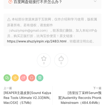
百度网盘链接打不开怎么办？
on unlocking your full potential as a hardstyle producer.
Join us today and experience the difference! The best
hardstyle sample pack out there! This is more than just a
本站部分资源来源于互联网，仅作介绍和学习使用，版权属
sample pack. 850+ FILES NS Audio WORKS WITH:
原著所有。若有侵权，请发邮件
（shuziyinpin@gmail.com），联系我们删除。加入本站VIP会
Genres: Hardstyle, Rawstyle, Extra raw (Xtra-raw),
员，购买正版打折，比淘宝价便宜！原文链接：
Hardcore, Uptempo, Rawphoric & more
https://www.shuziyinpin.vip/2483.html
，转载请注明出处。
Download contains
850+ FILES IN TOTAL
0
0
•460+ AUDIO KICK ELEMENTS
•237 Presets (Serum, Sylenth 1)
•(leads, screeches, ambiance, kicks, chords, subs & much
more)
上一篇
下一篇
•3 Tutorials (45 Minutes +)
[REAPER主题皮肤]Sound Kajiya
[浩室拉丁采样Serum预
Rea Tools Ultimate V2.33[WiN,
置]Audentity Records Phonk
•30+ Kick FX
MacOSX]（57Mb)
Mainstream（484.64Mb）
•20 Drum fills