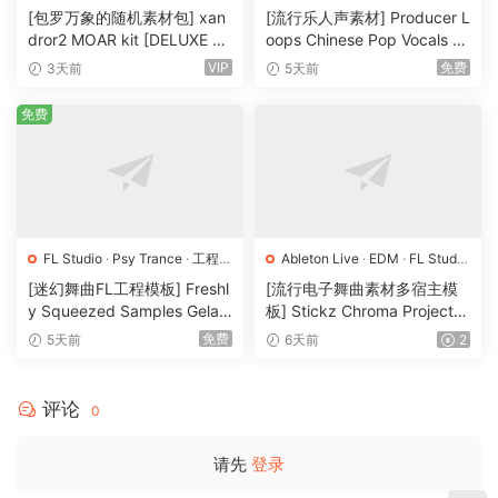
样
·
预置
[包罗万象的随机素材包] xan
[流行乐人声素材] Producer L
dror2 MOAR kit [DELUXE VE
oops Chinese Pop Vocals Vo
RSION] [WAV, MiDi]（3.1G
l.1 [WAV, MiDi, REX]（3.21G
VIP
免费
3天前
5天前
B）
B）
免费
FL Studio
·
Psy Trance
·
工程
·
Ableton Live
·
EDM
·
FL Studio
素材
·
采样
·
Logic Pro
·
Pop
·
工程
·
素材
·
[迷幻舞曲FL工程模板] Freshl
[流行电子舞曲素材多宿主模
采样
y Squeezed Samples Gelar
板] Stickz Chroma Project Fi
di Template Essentials Vol.1
le Expansion（2.53GB）
免费
5天前
6天前
2
（54.7MB）
评论
0
请先
登录