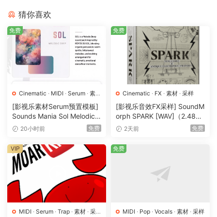
•60+ Audio Percussion Files
猜你喜欢
•19 Audio Screeches
免费
免费
•4 FL Studio Chains
•4 Logic Pro Chains
•3 FL studio templates
•2 Logic Pro Template
•14 Midi files
Cinematic
·
MIDI
·
Serum
·
素材
Cinematic
·
FX
·
素材
·
采样
•Logic Pro trailer audio project
·
采样
·
预置
[影视乐素材Serum预置模板]
[影视乐音效FX采样] SoundM
Sounds Mania Sol Melodic
orph SPARK [WAV]（2.48G
Deep [WAV, MiDi]（1.23G
B）
免费
免费
20小时前
2天前
B）
VIP
免费
MIDI
·
Serum
·
Trap
·
素材
·
采
MIDI
·
Pop
·
Vocals
·
素材
·
采样