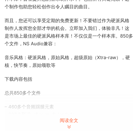
个制作包助您轻松创作出令人瞩目的曲目。
而且，您还可以享受定期的免费更新！不要错过作为硬派风格
制作人发挥您全部才华的机会。立即加入我们，体验非凡！这
是市场上最佳的硬派风格样本库！不仅仅是一个样本库。850多
个文件，NS Audio兼容：
音乐风格：硬派风格，原始风格，超级原始（Xtra-raw），硬
核，快节奏，原始颂歌等
下载内容包括
总共850多个文件
– 460多个音频踢腿元素
– 237个预设（Serum, Sylenth 1）
阅读全文
– （主旋律，尖叫声，氛围，踢腿，和弦，低音等）
– 3个教程（45分钟+）
– 30多个踢腿效果