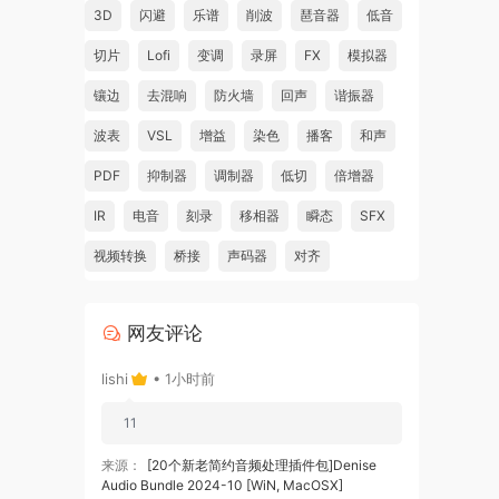
3D
闪避
乐谱
削波
琶音器
低音
切片
Lofi
变调
录屏
FX
模拟器
镶边
去混响
防火墙
回声
谐振器
波表
VSL
增益
染色
播客
和声
PDF
抑制器
调制器
低切
倍增器
IR
电音
刻录
移相器
瞬态
SFX
视频转换
桥接
声码器
对齐
网友评论
lishi
• 1小时前
11
来源：
[20个新老简约音频处理插件包]Denise
Audio Bundle 2024-10 [WiN, MacOSX]