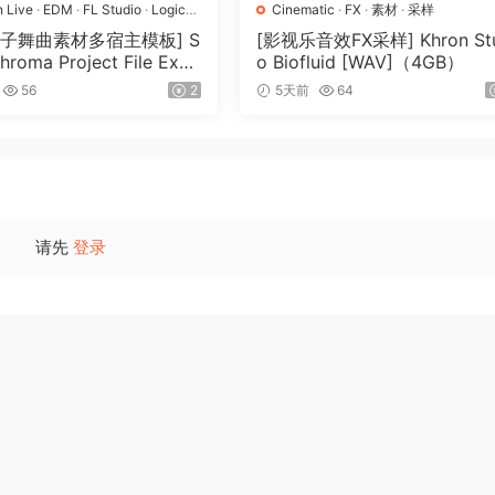
n Live
·
EDM
·
FL Studio
·
Logic
Cinematic
·
FX
·
素材
·
采样
op
·
工程
·
素材
·
采样
电子舞曲素材多宿主模板] S
[影视乐音效FX采样] Khron Stu
Chroma Project File Expa
o Biofluid [WAV]（4GB）
（2.53GB）
56
2
5天前
64
请先
登录