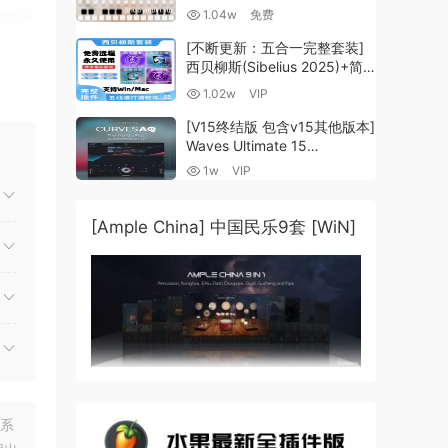
Guzheng v2.0 x64 VST
1.04w
免费
可以快
VST3 AU DECENT SAMPLER
[WiN, MacOSX]（158MB)
您的
[不断更新：五合一完整套装]
西贝柳斯(Sibelius 2025)+简
谱插件V8+图片识别+音频识别
1.02w
VIP
+音色库+教程 [WiN,
ents,
MacOSX]（80.48GB+）
[V15终结版 包含v15其他版本]
Waves Ultimate 15
v25.05.27+一键安装版+安装
1w
VIP
方法+使用教程 [WiN,
 Cut
MacOSX]
ed.
（4.1GB+10.2GB+9.6GB）
[Ample China] 中国民乐9套 [WiN]
联系