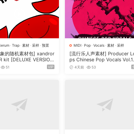
Serum
·
Trap
·
素材
·
采样
·
预置
MIDI
·
Pop
·
Vocals
·
素材
·
采样
象的随机素材包] xandror
[流行乐人声素材] Producer L
 kit [DELUXE VERSIO
ps Chinese Pop Vocals Vol.1
V, MiDi]（3.1GB）
[WAV, MiDi, REX]（3.21GB）
VIP
51
4天前
53