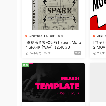
Cinematic
·
FX
·
素材
·
采样
MIDI
·
[影视乐音效FX采样] SoundMorp
[包罗万
h SPARK [WAV]（2.48GB）
2 MOAR
N] [WA
免费
24小时前
22
2天前
免费