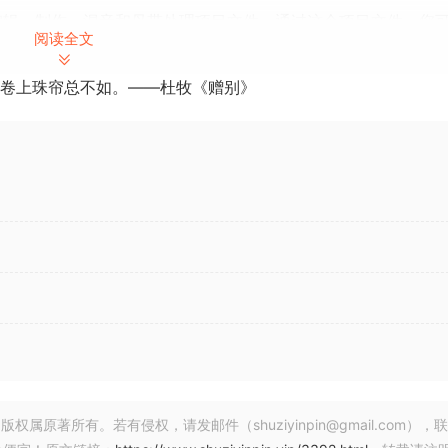
设计的完整可编辑、制作、混音和母带处理项目文件。通过这个项目文件，您
阅读全文
压缩、应用侧链效果和自动化的。优化您的工作流程，迅速提升
卷上珠帘总不如。——杜牧《赠别》
gressive House artists such as Martin Garrix. Take out elem
 in your own productions!
ed & Mastered Project File for FL Studio and Ableton Live.
ment is shaped, EQ’ed, Compressed, Sidechained & Automat
he next level FAST.
著所有。若有侵权，请发邮件（shuziyinpin@gmail.com），