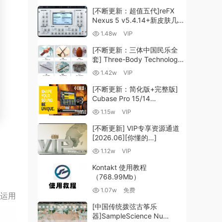
[不断更新：超值五代]reFX
Nexus 5 v5.4.14+新皮肤几十
套+原厂+全套扩展+教程
1.48w
VIP
[WiN, MacOSX]（260GB+)
[不断更新：三体中国民乐全
套] Three-Body Technology-
R2R [WiN, MacOSX]
1.42w
VIP
（35.59GB+）
[不断更新：简化版+完整版]
Cubase Pro 15/14
VR/R2R/U2B+原厂音源+插件
1.15w
VIP
+光谱层+扩展+安装 [WiN,
MacOSX]（704.0MB+）
[不断更新] VIP专享资源通道
[2026.06][你懂的…]
1.12w
VIP
Kontakt 使用教程
（768.99Mb）
1.07w
免费
们运用
[中国传统拨弦古筝乐
器]SampleScience Nu