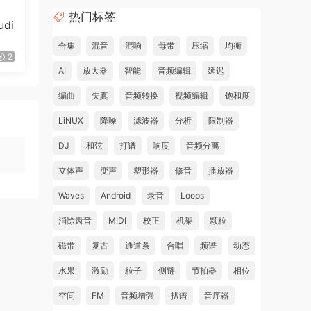
热门标签
di
合集
混音
混响
母带
压缩
均衡
2
AI
放大器
智能
音频编辑
延迟
编曲
失真
音频转换
视频编辑
饱和度
LiNUX
降噪
滤波器
分析
限制器
DJ
和弦
打谱
响度
音频分离
立体声
变声
塑形器
修音
播放器
Waves
Android
录音
Loops
消除齿音
MIDI
校正
机架
颗粒
磁带
复古
通道条
合唱
频谱
动态
水果
激励
粒子
侧链
节拍器
相位
空间
FM
音频增强
扒谱
音序器