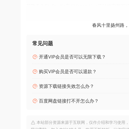
获取专为FL Studio和Ableton Live
速学习并掌握每个音轨元素是如何被塑造、均衡、
音乐制作水平。
春风十里扬州路，
Deconstruct Professional Track in style of Pro
drums, instruments & samples you like and use
常见问题
Get your hands on Full Editable, Produced, Mix
开通VIP会员是否可以无限下载？
your learning curve and explore how each ele
购买VIP会员是否可以退款？
Improve your Workflow and get your sound to t
FANTASTiC
资源下载链接失效怎么办？
🏠 HomePage
百度网盘链接打不开怎么办？
本站部分资源来源于互联网，仅作介绍和学习使用，版权属原