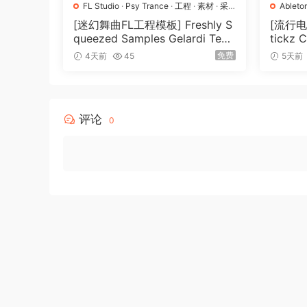
FL Studio
·
Psy Trance
·
工程
·
素材
·
采
Ableto
样
Pro
·
P
[迷幻舞曲FL工程模板] Freshly S
[流行
queezed Samples Gelardi Tem
tickz 
plate Essentials Vol.1（54.7M
nsion
免费
4天前
45
5天前
B）
评论
0