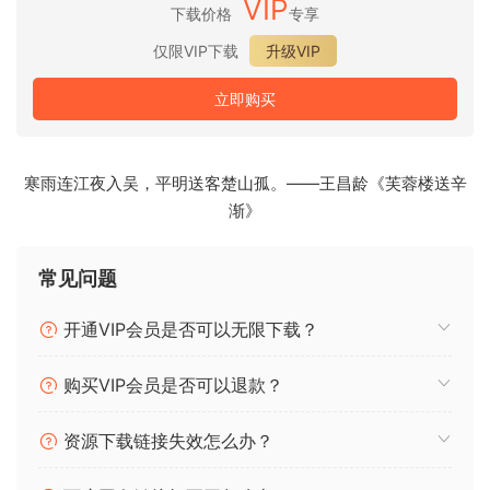
VIP
下载价格
专享
This library includes unique features inspired by the music
仅限VIP下载
升级VIP
of legendary composers and arrangers such as Henry
Mancini, Nelson Riddle, Quincy Jones, and many others.
立即购买
Garnish your musical cocktail with this inspiring addition to
the Space Age Orchestra collection.
寒雨连江夜入吴，平明送客楚山孤。——王昌龄《芙蓉楼送辛
🏠 HomePage
渐》
常见问题
开通VIP会员是否可以无限下载？
购买VIP会员是否可以退款？
资源下载链接失效怎么办？