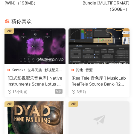
[WiN]（198MB）
Bundle [MULTiFORMAT]
（50GB+）
猜你喜欢
VIP
Kontakt
·
世界民族
·
影视配乐
·
其他
·
音源
音源
[日式影视配乐音色库] Native
[RealTele 音色库 ] MusicLab
Instruments Scene Lotus v1.
RealTele Source Bank-R2R
1.2 [KONTAKT]（1.3GB）
[WiN]（3.13GB）
VIP
13小时前
3天前
VIP
VIP