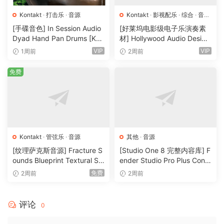
Kontakt
·
打击乐
·
音源
Kontakt
·
影视配乐
·
综合
·
音效
特殊
·
音源
[手碟音色] In Session Audio
[好莱坞电影级电子乐演奏素
Dyad Hand Pan Drums [KO
材] Hollywood Audio Design
NTAKT]（4.33GB）
FUTURE WORLDS [KONTAK
VIP
VIP
1周前
2周前
T]（2.52GB）
免费
Kontakt
·
管弦乐
·
音源
其他
·
音源
[纹理萨克斯音源] Fracture S
[Studio One 8 完整内容库] F
ounds Blueprint Textural Sa
ender Studio Pro Plus Conte
x (Woodwind Experiments)
nt 2026-R2R（166GB）
免费
2周前
2周前
[KONTAKT]（405MB）
评论
0