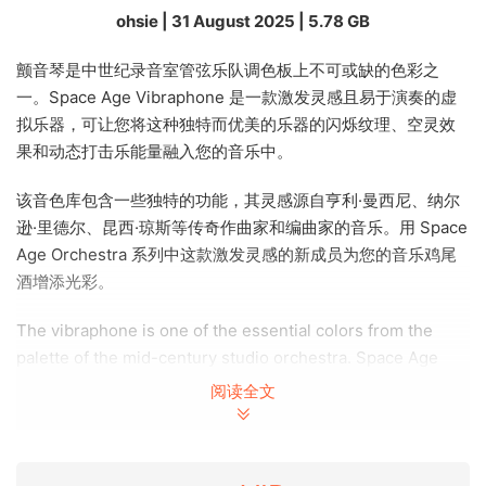
ohsie | 31 August 2025 | 5.78 GB
颤音琴是中世纪录音室管弦乐队调色板上不可或缺的色彩之
一。Space Age Vibraphone 是一款激发灵感且易于演奏的虚
拟乐器，可让您将这种独特而优美的乐器的闪烁纹理、空灵效
果和动态打击乐能量融入您的音乐中。
该音色库包含一些独特的功能，其灵感源自亨利·曼西尼、纳尔
逊·里德尔、昆西·琼斯等传奇作曲家和编曲家的音乐。用 Space
Age Orchestra 系列中这款激发灵感的新成员为您的音乐鸡尾
酒增添光彩。
The vibraphone is one of the essential colors from the
palette of the mid-century studio orchestra. Space Age
Vibraphone allows you to bring the shimmering textures,
阅读全文
ethereal effects, and dynamic percussive energy of this
unique and beautiful instrument to your music, in an
inspiring and playable virtual instrument.