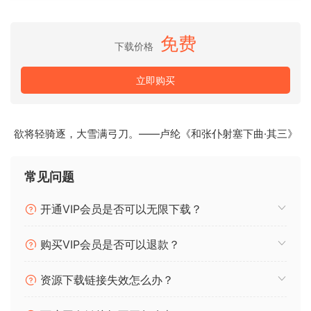
此外，它还配备了单旋钮效果器，可为您的整体人声带来更精
致的声音。每个参数、推子和旋钮都经过精心测试、调整和完
免费
下载价格
善，确保用户体验轻松易用。无论您是人声混音新手，还是拥
有多年经验的专业人士，ORIGINAL 都是为您量身打造的。
立即购买
找到您的 ORIGINAL 之声。
Introducing ORIGINAL. The ALL-In-One Vocal Plugin.
欲将轻骑逐，大雪满弓刀。——卢纶《和张仆射塞下曲·其三》
ORIGINAL packs a powerful, bold, quality sound to your
vocal mixes. The all-in-one plugin provides you with the
常见问题
industry standard necessities for a complete vocal chain.
开通VIP会员是否可以无限下载？
This includes:
(1) a Pre-Gain knob for gain staging,
购买VIP会员是否可以退款？
(2) a DeEsser to remove harsh “sss” sounds,
(3) an Equalizer for a precise sound,
资源下载链接失效怎么办？
(4) a Compressor and make up gain for dynamic control,
and