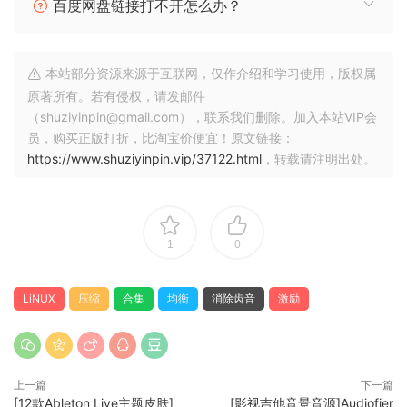
百度网盘链接打不开怎么办？
(5) an Exciter to enhance your vocals.
As an added bonus, there are one knob effects giving your
本站部分资源来源于互联网，仅作介绍和学习使用，版权属
overall vocals, a polished sound. Each parameter, fader,
原著所有。若有侵权，请发邮件
and knob was carefully tested, tweaked and perfected;
（shuziyinpin@gmail.com），联系我们删除。加入本站VIP会
making the user experience easy to use. Whether you’re a
员，购买正版打折，比淘宝价便宜！原文链接：
beginner at mixing vocals, or a professional with years of
https://www.shuziyinpin.vip/37122.html
，转载请注明出处。
experience- ORIGINAL is created with YOU in mind.
Find your ORIGINAL sound.
1
0
🏠 HomePage
LiNUX
压缩
合集
均衡
消除齿音
激励
上一篇
下一篇
[12款Ableton Live主题皮肤]
[影视吉他音景音源]Audiofier