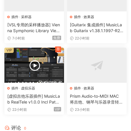
插件
·
采样器
插件
·
效果器
[VSL专用的采样播放器] Vien
[Guitarix 集成插件] MusicLa
na Symphonic Library Vienn
b Guitarix v1.38.1.1997-R2R
a Synchron Player v1.3.302
[WiN]（7.5MB）
免费
7小时前
22小时前
2-ItUsеd [WiN]（141MB）
荐
VIP
插件
·
虚拟乐器
插件
·
效果器
[虚拟吉他乐器插件] MusicLa
Prism Audio-to-MIDI MAC
b RealTele v1.0.0 Incl Patch
将吉他、钢琴与乐器录音转换
ed and Keygen-R2R [WiN]
为可编辑 MIDI
VIP
22小时前
23小时前
（13.7MB）
评论
0