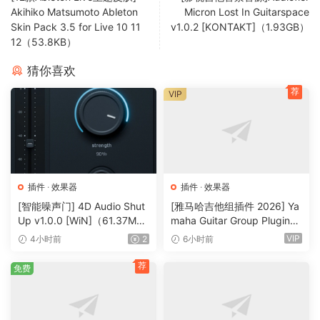
Akihiko Matsumoto Ableton
Micron Lost In Guitarspace
Skin Pack 3.5 for Live 10 11
v1.0.2 [KONTAKT]（1.93GB）
12（53.8KB）
猜你喜欢
荐
VIP
插件
·
效果器
插件
·
效果器
[智能噪声门] 4D Audio Shut
[雅马哈吉他组插件 2026] Ya
Up v1.0.0 [WiN]（61.37M
maha Guitar Group Plugins
B）
2026 Incl Keygen-R2R [Wi
VIP
4小时前
2
6小时前
N]（1.2GB）
荐
免费