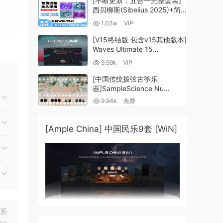
[不断更新：五合一完整套装]
西贝柳斯(Sibelius 2025)+简
谱插件V8+图片识别+音频识别
1.02w
VIP
+音色库+教程 [WiN,
MacOSX]（80.48GB+）
[V15终结版 包含v15其他版本]
Waves Ultimate 15
v25.05.27+一键安装版+安装
9.99k
VIP
方法+使用教程 [WiN,
MacOSX]
[中国传统拨弦古筝乐
（4.1GB+10.2GB+9.6GB）
器]SampleScience Nu
Guzheng v2.0 x64 VST
9.94k
免费
VST3 AU DECENT SAMPLER
[WiN, MacOSX]（158MB)
[Ample China] 中国民乐9套 [WiN]
面训练
能处理
联系