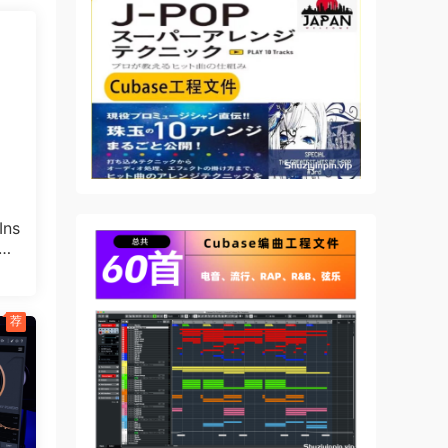
ns
POR
25
荐