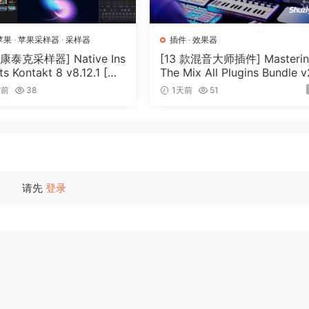
苹果
·
苹果采样器
·
采样器
插件
·
效果器
泰克采样器] Native Ins
[13 款混音大师插件] Masteri
s Kontakt 8 v8.12.1 [Wi
The Mix All Plugins Bundle 
cOSX]（1.2GB+）
26.08.03 [WiN, MacOSX]（1
时前
38
1天前
51
MB+）
请先
登录