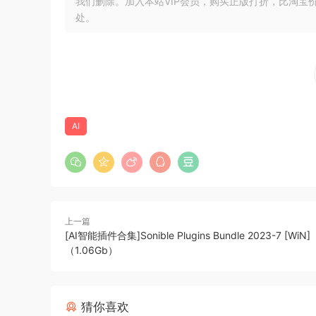
我们删除。加入本站VIP会员，购买正版打折，比淘宝
The content-aware de-esser
处。
Instinctual sibilance and plosive removal
Where other de-essers just reduce volume – sm
balanced sound. By harnessing the power of a f
start and end points of phonemes without the n
entire phoneme using spectral processing, you’
AI
– Tackle de-essing and plosives in voice record
– AI processing instantly adjusts the settings 
– “Ess” sounds can be fully shaped and refined
上一篇
[AI智能插件合集]Sonible Plugins Bundle 2023-7 [WiN]
（1.06Gb）
猜你喜欢