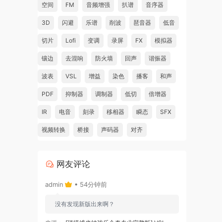
空间
FM
音频增强
扒谱
音序器
3D
闪避
乐谱
削波
琶音器
低音
切片
Lofi
变调
录屏
FX
模拟器
镶边
去混响
防火墙
回声
谐振器
波表
VSL
增益
染色
播客
和声
PDF
抑制器
调制器
低切
倍增器
IR
电音
刻录
移相器
瞬态
SFX
视频转换
桥接
声码器
对齐
网友评论
admin
• 54分钟前
没有发现新版出来啊？