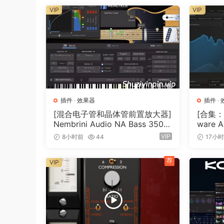
VIP
VIP
插件
·
效果器
插件
·
[混合电子管和晶体管前置放大器]
[合集：
Nembrini Audio NA Bass 3500
ware A
v1.0.0 Incl Keygen-R2R [WiN]
7.0 In
VIP
8小时前
44
17小
（31.0MB）
0.6MB
荐
VIP