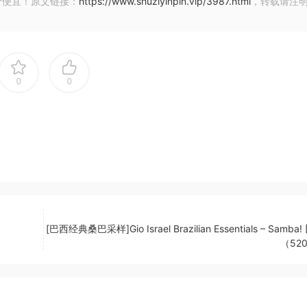
价便宜！原文链接：
https://www.shuziyinpin.vip/3987.html
，转载请注
art:deess goes far deeper and creates a more natural, bet
ully trained neural network, smart:deess identifies the exa
0
0
eed to set a threshold. And thanks to its ability to process
ll never want to go back to your old de-esser.
ings with a single plugin
according to the source material
, not just turned down
[巴西经典桑巴采样]Gio Israel Brazilian Essentials – Samba! 
（52