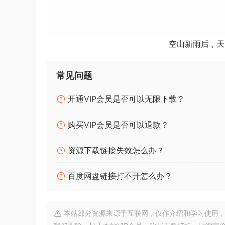
Sonible smartdeess v1.
空山新雨后，天
Sonible Smartdeess
安装方法：
直接安装，免激活版本。
常见问题
内容感知去声器
开通VIP会员是否可以无限下载？
本能去除咝声和叠音
购买VIP会员是否可以退款？
其他去声器只是减小音量，而 smart:deess
的神经网络的力量，smart:deess 可以准
资源下载链接失效怎么办？
整个音素，因此你再也不会想回到以前的去声器了
百度网盘链接打不开怎么办？
– 只需一个插件，就能解决录音中的去声和浊音问
– 人工智能处理可根据源材料即时调整设置
– 可对 “Ess “音进行全面塑造和改进，而不仅仅
本站部分资源来源于互联网，仅作介绍和学习使用，版权属原