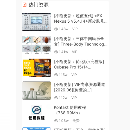
热门资源
[不断更新：超值五代]reFX
Nexus 5 v5.4.14+新皮肤几十
套+原厂+全套扩展+教程
1.48w
VIP
[WiN, MacOSX]（260GB+)
[不断更新：三体中国民乐全
套] Three-Body Technology-
R2R [WiN, MacOSX]
1.41w
VIP
（35.59GB+）
[不断更新：简化版+完整版]
Cubase Pro 15/14
VR/R2R/U2B+原厂音源+插件
1.15w
VIP
+光谱层+扩展+安装 [WiN,
MacOSX]（704.0MB+）
[不断更新] VIP专享资源通道
[2026.06][你懂的…]
1.12w
VIP
Kontakt 使用教程
（768.99Mb）
1.03w
免费