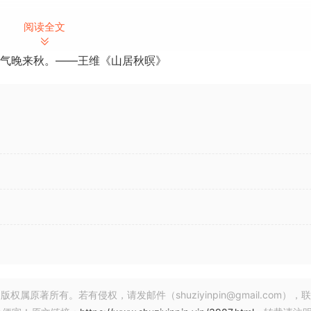
阅读全文
0.2-TeamCubeadooby| 06.2024 | 27.3 MB
气晚来秋。——王维《山居秋暝》
 v1.0.1 U2B Mac [MORiA]| 158.0 MB
 能深入到更深层次，创造出更自然、更均衡的声音。通过利用经过全
确识别音素的起点和终点，而无需设置阈值。由于它能利用频谱处理功
。
题
是降低音量
著所有。若有侵权，请发邮件（shuziyinpin@gmail.com），