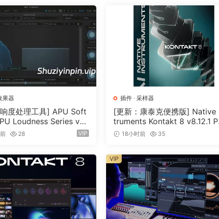
效果器
插件
·
采样器
响度处理工具] APU Soft
[更新：康泰克便携版] Native I
PU Loudness Series v5.
truments Kontakt 8 v8.12.1 
cl Keygen-R2R [WiN]（5
TABLE-vkDanilov [WiN]（1.
VIP
时前
28
18小时前
35
）
GB）
VIP