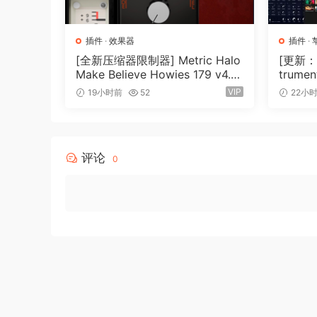
插件
·
效果器
插件
·
[全新压缩器限制器] Metric Halo
[更新：康
Make Believe Howies 179 v4.1.1
trument
7-R2R [WiN]（30.0MB）
N, Ma
VIP
19小时前
52
22小
评论
0