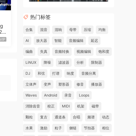
热门标签
ng
合集
混音
混响
母带
压缩
均衡
v20
80
VIP
AI
放大器
智能
音频编辑
延迟
编曲
失真
音频转换
视频编辑
饱和度
LiNUX
降噪
滤波器
分析
限制器
DJ
和弦
打谱
响度
音频分离
立体声
变声
塑形器
修音
播放器
Waves
Android
录音
Loops
消除齿音
校正
MIDI
机架
磁带
颗粒
复古
通道条
合唱
频谱
动态
水果
激励
粒子
侧链
节拍器
相位