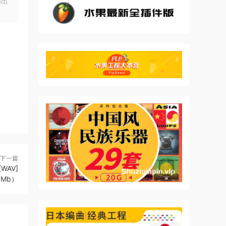
明出
ter
ct
 the
下一篇
[WAV]
0Mb）