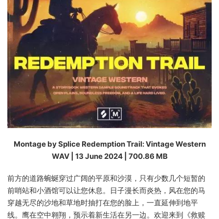
Montage by Splice Redemption Trail: Vintage Western
WAV | 13 June 2024 | 700.86 MB
前方的道路蜿蜒穿过广阔的平原和沙漠，只有少数几个短暂的
前哨站和小酒馆可以让您休息。日子漫长而炎热，风在您的马
穿越无尽的沙地和草地时抽打在您的脸上，一直延伸到地平
线。鹰在空中翱翔，预示着新生活在另一边。欢迎来到《救赎