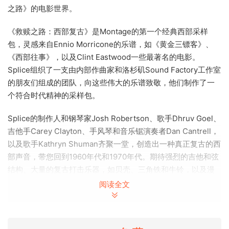
之路》的电影世界。
《救赎之路：西部复古》是Montage的第一个经典西部采样
包，灵感来自Ennio Morricone的乐谱，如《黄金三镖客》、
《西部往事》，以及Clint Eastwood一些最著名的电影。
Splice组织了一支由内部作曲家和洛杉矶Sound Factory工作室
的朋友们组成的团队，向这些伟大的乐谱致敬，他们制作了一
个符合时代精神的采样包。
Splice的制作人和钢琴家Josh Robertson、歌手Dhruv Goel、
吉他手Carey Clayton、手风琴和音乐锯演奏者Dan Cantrell，
以及歌手Kathryn Shuman齐聚一堂，创造出一种真正复古的西
部声音，带您回到1960年代和1970年代。期待强烈的吉他和弦
结构、大量的复古打击乐器，如贝壳、三角铁和牛铃，以及漫
游的歌声和口哨声，让您有心情进行决斗。所有这些乐器和更
阅读全文
多，共同构成了数十个现成的拖放歌曲启动器，瞬间为您的音
轨提供所需的动力。