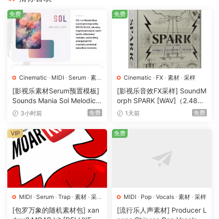
FANTASTiC
免费
免费
🏠 HomePage
Cinematic
·
MIDI
·
Serum
·
素材
Cinematic
·
FX
·
素材
·
采样
·
采样
·
预置
[影视乐素材Serum预置模板]
[影视乐音效FX采样] SoundM
Sounds Mania Sol Melodic
orph SPARK [WAV]（2.48G
Deep [WAV, MiDi]（1.23G
B）
免费
免费
3小时前
1天前
B）
VIP
免费
MIDI
·
Serum
·
Trap
·
素材
·
采
MIDI
·
Pop
·
Vocals
·
素材
·
采样
样
·
预置
[包罗万象的随机素材包] xan
[流行乐人声素材] Producer L