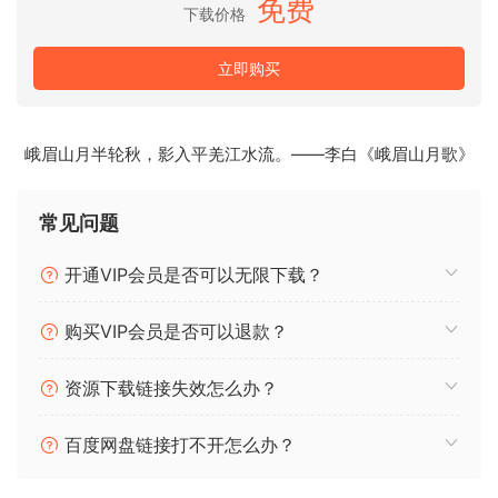
免费
今天就深入这些经典声音，并重温美国西部的声音。
下载价格
259个样本
立即购买
The road ahead winds through vast plains and deserts
with only a few brief outposts and saloons to rest your
峨眉山月半轮秋，影入平羌江水流。——李白《峨眉山月歌》
head. The days are long and hot, the wind whips your face
as your horse gallops through an endless sea of sand and
grass that stretches to the horizon. Hawks soar through
常见问题
the air and a promise hope that a new life lies on the other
side. Welcome to the cinematic world of Redemption Trail.
开通VIP会员是否可以无限下载？
Redemption Trail: Vintage Western is Montage’s first
购买VIP会员是否可以退款？
classic western sample pack inspired by scores from Ennio
Morricone like The Good the Bad the Ugly, One Upon A
资源下载链接失效怎么办？
Time In The West, and some of Clint Eastwood’s most
famous films. Splice assembled crew of in-house
百度网盘链接打不开怎么办？
composers and friends at LA’s Sound Factory studio to pay
homage to these great scores with a sample pack that met