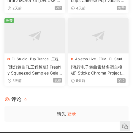
dror2 MOAR kit [DELUXE VE
oops Chinese Pop Vocals Vo
RSION] [WAV, MiDi]（3.1G
l.1 [WAV, MiDi, REX]（3.21G
VIP
免费
2天前
4天前
B）
B）
免费
FL Studio
·
Psy Trance
·
工程
·
Ableton Live
·
EDM
·
FL Studio
素材
·
采样
·
Logic Pro
·
Pop
·
工程
·
素材
·
[迷幻舞曲FL工程模板] Freshl
[流行电子舞曲素材多宿主模
采样
y Squeezed Samples Gelar
板] Stickz Chroma Project Fi
di Template Essentials Vol.1
le Expansion（2.53GB）
免费
5天前
5天前
2
（54.7MB）
评论
0
请先
登录