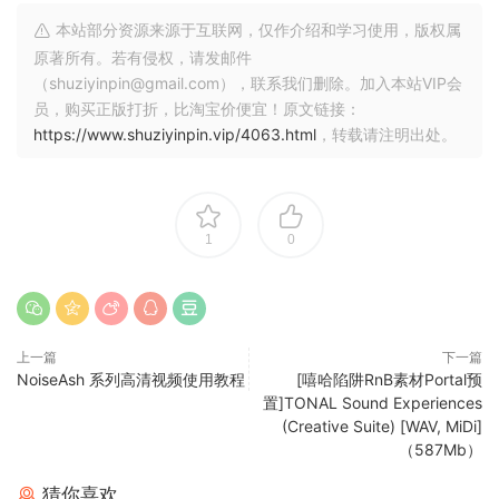
the moment.
本站部分资源来源于互联网，仅作介绍和学习使用，版权属
原著所有。若有侵权，请发邮件
Splice’s producer and pianist Josh Robertson, vocalist
（shuziyinpin@gmail.com），联系我们删除。加入本站VIP会
Dhruv Goel, guitarist Carey Clayton, accordion and musical
员，购买正版打折，比淘宝价便宜！原文链接：
saw player Dan Cantrell, and vocalist Kathryn Shuman
https://www.shuziyinpin.vip/4063.html
，转载请注明出处。
came together to create a truly vintage western sound that
transports you to the 1960’s and 70’s. Expect powerful
guitar chord structures, plenty of vintage percussion like
shells, triangle, and cowbells, as well as wandering vocals
1
0
and whistles that get you in the mood to duel. All of these
instruments and more come together for dozens of ready
to drag and drop song starters that instantly gives your
track the giddyup it needs.
上一篇
下一篇
NoiseAsh 系列高清视频使用教程
[嘻哈陷阱RnB素材Portal预
Dive into these classic sounds today and relive the sound
置]TONAL Sound Experiences
of the American West.
(Creative Suite) [WAV, MiDi]
（587Mb）
259 Samples
猜你喜欢