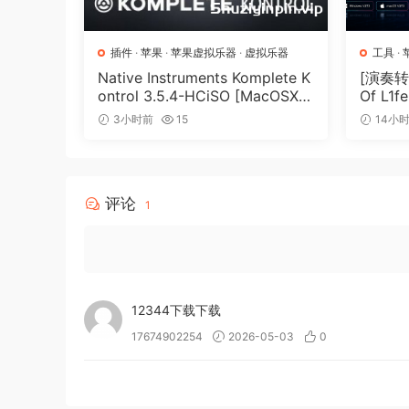
objects from bumping into each other, and addi
results fast.
插件
·
苹果
·
苹果虚拟乐器
·
虚拟乐器
工具
·
Native Instruments Komplete K
[演奏转
Write music with ease
ontrol 3.5.4-HCiSO [MacOSX]
Of L1fe
（ 823.17MB）
ARCAD
Sibelius makes music composition easy, giving 
3小时前
15
14小
MB）
or iPhone. Whether you prefer to enter notes 
computer keyboard, or using an Apple Pencil, Si
details for you.
评论
1
Build up compositions
Create music for everything from piano to orch
and rests—you can add chord symbols, guitar tab
titles, graphics, and more to give your music 
12344下载下载
playback to improvise ideas.
17674902254
2026-05-03
0
Hear your music in stunning detail
Sibelius includes a high-quality sample library 