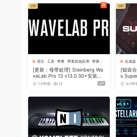
编排分谱
荐
VIP
VIP
编排功能让您可以轻松地从现有乐器分谱中编排其他乐
动创建新的分谱。您还可以在不同的分谱中“分解
智能导入
只需单击一下，您就可以将 MIDI、MusicXML 
记号都会自动分配，从而保留作曲家的意图，并为
起，并控制导入的内容。
宿主
·
工具
·
苹果
·
苹果其他应用
·
苹果宿
合成器
主
[更新：母带处理] Steinberg Wa
[锯齿合成
完美和审查乐谱
veLab Pro 13 v13.0.30+安装方
s Supe
法 [WiN, MacOSX]（285.6MB
[MacO
Sibelius 免除了手动调整乐器、移调分谱和
VIP
1小时前
12
3小时
+）
模式可让您锁定所有内容，使合作者可以自由查看
新功能：
Avid Sibelius
is notation software that is a fas
from the aspiring composer and songwriter, to
using notation software, the intuitive interfa