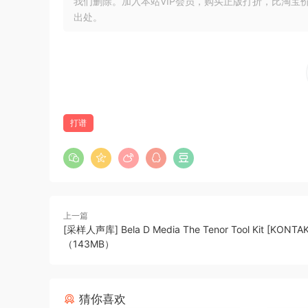
我们删除。加入本站VIP会员，购买正版打折，比淘宝
Avid Sibelius
是一款记谱软件，无论是有抱负的作
出处。
作和分享音乐。对于那些还不习惯使用记谱软件的
体相互碰撞，以及其他省时工具，让您可以快速轻
轻松写音乐
Sibelius 使音乐创作变得简单，让您可以使用计算
小键盘、MIDI 键盘、计算机键盘还是使用 Apple 
打谱
止符细节。
创作作品
使用多个乐器部分为从钢琴到管弦乐队的各种乐器
谱、吉他和弦图、表情文本、演奏记号、歌词、标
循环播放来即兴创作。
上一篇
[采样人声库] Bela D Media The Tenor Tool Kit [KONTA
（143MB）
聆听您音乐中令人惊叹的细节
Sibelius 包含一个高品质样本库，其中包含
以插入第三方音效库，如 NotePerformer，
猜你喜欢