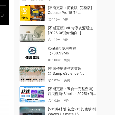
（35.59GB+）
[不断更新：简化版+完整版]
Cubase Pro 15/14
VR/R2R/U2B+原厂音源+插件
1.15w
VIP
+光谱层+扩展+安装 [WiN,
MacOSX]（704.0MB+）
[不断更新] VIP专享资源通道
[2026.06][你懂的…]
1.12w
VIP
Kontakt 使用教程
（768.99Mb）
1.06w
免费
[中国传统拨弦古筝乐
器]SampleScience Nu
Guzheng v2.0 x64 VST
1.02w
免费
VST3 AU DECENT SAMPLER
[WiN, MacOSX]（158MB)
[不断更新：五合一完整套装]
西贝柳斯(Sibelius 2025)+简
谱插件V8+图片识别+音频识别
1.02w
VIP
+音色库+教程 [WiN,
MacOSX]（80.48GB+）
[V15终结版 包含v15其他版本]
Waves Ultimate 15