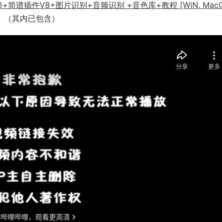
5)+简谱插件V8+图片识别+音频识别 +音色库+教程 [WiN, MacO
（其内已包含）