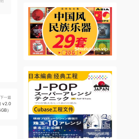
明
始创
止物
幕记谱
向和休
他
可以
下一篇
 v2.0
16GB）
还可