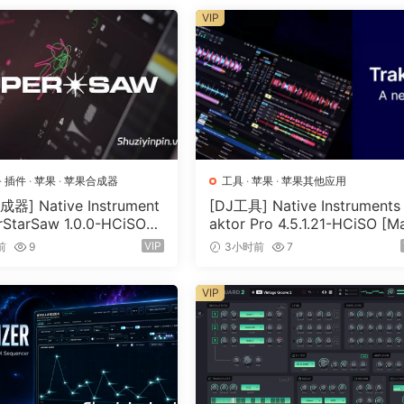
VIP
器分谱。只需选择一种编排风格，Sibelius 就会根据您的来
”和弦，加快多声部乐器编排速度。或者单击将多个分谱合并为一
或 Sibelius 文件导入新的或现有的乐谱。所有符号、乐器、技巧和
您节省数小时甚至数天的清理时间。您甚至可以将多个乐谱合并
·
插件
·
苹果
·
苹果合成器
工具
·
苹果
·
苹果其他应用
器] Native Instrument
[DJ工具] Native Instruments 
rStarSaw 1.0.0-HCiSO
aktor Pro 4.5.1.21-HCiSO [M
SX]（182.43MB）
OSX]（402.83MB）
添加连音线的工作，因此您可以更快地工作。当您的乐谱准备就绪时，
VIP
前
9
3小时前
7
您的乐谱并添加评论和注解，而不必担心意外更改任何内容。
VIP
t and easy way for anyone to start writing and sharing musi
 teachers and students. For those not yet comfortable with
ce guides you through the process. Magnetic Layout, which 