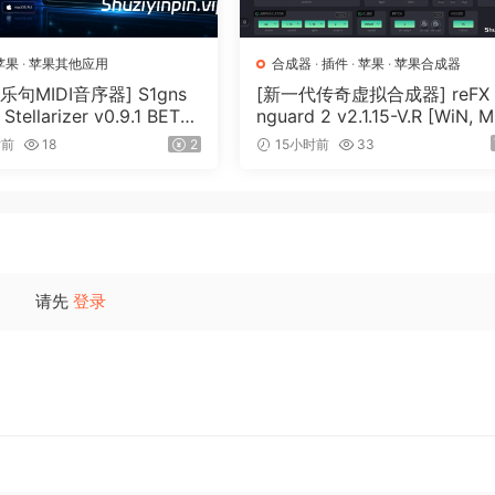
tional time-saving tools make it easy to get professional
苹果
·
苹果其他应用
合成器
·
插件
·
苹果
·
苹果合成器
乐句MIDI音序器] S1gns
[新一代传奇虚拟合成器] reFX 
 Stellarizer v0.9.1 BETA-
nguard 2 v2.1.15-V.R [WiN, 
iA [WiN, MacOSX]（22
OSX]（184MB+240MB）
you the flexibility to work anywhere using your computer, 
时前
18
2
15小时前
33
from the onscreen notation Keypad, a MIDI keyboard, your
belius takes care of all note layout, orientation, and rest
请先
登录
estra, with multiple instrument parts. And not just with not
, guitar chord diagrams, expression text, articulations, ly
the detail, depth, and dynamism it deserves. You can even l
filled with a variety of musical instrumentation, so you can 