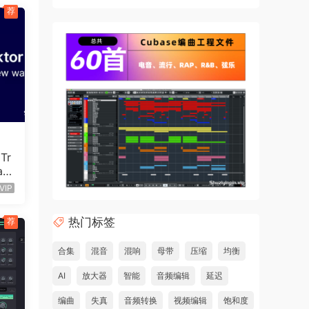
荐
源自
个。
演奏
在一
Tr
ac
审查
VIP
热门标签
荐
合集
混音
混响
母带
压缩
均衡
c,
AI
放大器
智能
音频编辑
延迟
编曲
失真
音频转换
视频编辑
饱和度
keeps