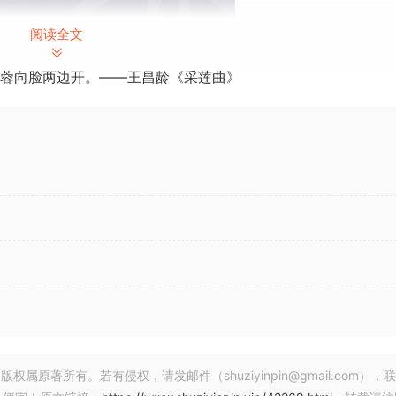
阅读全文
蓉向脸两边开。——王昌龄《采莲曲》
025 | WiN 900 MB | macOS 990 MB
著所有。若有侵权，请发邮件（shuziyinpin@gmail.com），