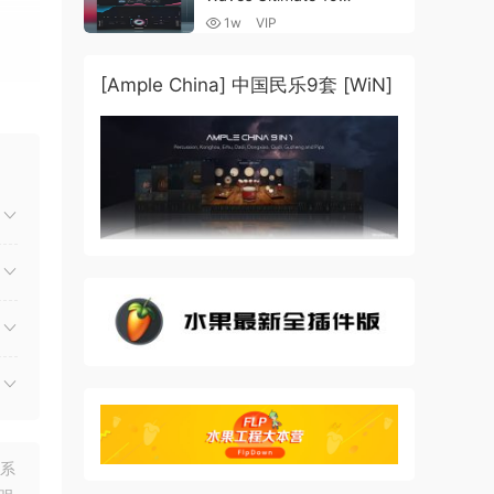
v25.05.27+一键安装版+安装
1w
VIP
方法+使用教程 [WiN,
MacOSX]
（4.1GB+10.2GB+9.6GB）
[Ample China] 中国民乐9套 [WiN]
联系