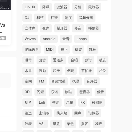
LiNUX
降噪
滤波器
分析
限制器
DJ
和弦
打谱
响度
音频分离
Va
立体声
变声
塑形器
修音
播放器
Mac
iPad,
VIP
Waves
Android
录音
Loops
消除齿音
MIDI
校正
机架
颗粒
磁带
复古
通道条
合唱
频谱
动态
水果
激励
粒子
侧链
节拍器
相位
空间
FM
音频增强
扒谱
音序器
es
rics,
3D
闪避
乐谱
削波
琶音器
低音
oop
切片
Lofi
变调
录屏
FX
模拟器
镶边
去混响
防火墙
回声
谐振器
波表
VSL
增益
染色
播客
和声
hear