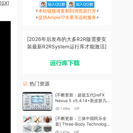
SX]
⚡
本站链接请复制到浏览器打开
⚡
⚡
提供Ample♡水果等远程服务
⚡
[2026年后发布的大多R2R版需要安
装最新R2RSystem运行库才能激活]
热门资源
[不断更新：超值五代]reFX
Nexus 5 v5.4.14+新皮肤几十
套+原厂+全套扩展+教程
1.48w
VIP
[WiN, MacOSX]（260GB+)
[不断更新：三体中国民乐全
套] Three-Body Technology-
R2R [WiN, MacOSX]
1.41w
VIP