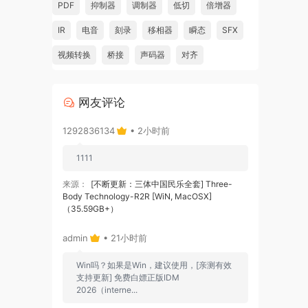
PDF
抑制器
调制器
低切
倍增器
d
IR
电音
刻录
移相器
瞬态
SFX
视频转换
桥接
声码器
对齐
elect
网友评论
arts
1292836134
• 2小时前
1111
来源：
[不断更新：三体中国民乐全套] Three-
ion,
Body Technology-R2R [WiN, MacOSX]
t
（35.59GB+）
h
admin
• 21小时前
Win吗？如果是Win，建议使用，[亲测有效
支持更新] 免费白嫖正版IDM
2026（interne...
you