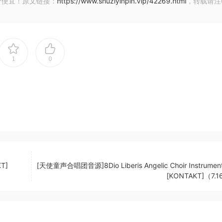
价便宜！原文链接：
https://www.shuziyinpin.vip/42269.html
，转载请注
曲家和词曲作者，还是教师和学生，任何人都可以快速轻松地开
人来说，直观的界面可以指导您完成整个过程。磁性布局可以防
松地获得专业的效果。
1
0
机、iPad 或 iPhone 在任何地点灵活地工作。无论您喜欢从屏
Pencil 输入音符，Sibelius 都会为您处理好所有音符布局、方
创作音乐。不仅仅是音符和休止符，您还可以添加和弦符号、吉
题、图形等，为您的音乐提供应有的细节、深度和活力。您甚至
KT]
[天使童声合唱团音源]8Dio Liberis Angelic Choir Instrument
[KONTAKT]（7.
各种乐器，因此您可以听到您的音乐由真正的音乐家演奏时的效果。您
让您在听到的乐器方面更有灵活性。 快速