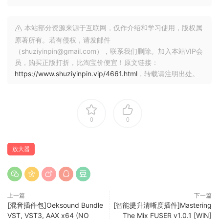
several iconic brands such as Maihak, TAB, Siemens and
TFK. A legend in itself to the present day, the V72 also
became the blueprint for the later V76 and the classic
本站部分资源来源于互联网，仅作介绍和学习使用，版权属
REDD.47 preamps used on numerous Beatles sessions.
原著所有。若有侵权，请发邮件
（shuziyinpin@gmail.com），联系我们删除。加入本站VIP会
THE REAL THING
员，购买正版打折，比淘宝价便宜！原文链接：
Divine and subtle – this is why you hear the magic of this
https://www.shuziyinpin.vip/4661.html
，转载请注明出处。
aerial tube pre on countless kicks, snares, vocals and
basses all over the world. The VPRE-72 catches the exact
spirit with a faithful emulation of the input and output
transformers, the dual EF804s pentode circuit with its
0
0
peculiar feedback structure, as well as the heavy output
choke which produces a subtle touch of air.
放大器
AND THEN SOME
The VPRE-72 is as straight forward as it gets: Use the
Drive control to apply as much tube circuit glory as your
上一篇
下一篇
signal needs, or even push it a little further for some
[混音插件包]Oeksound Bundle
[智能提升清晰度插件]Mastering
gentle and truly musical saturation. No matter how far you
VST, VST3, AAX x64 (NO
The Mix FUSER v1.0.1 [WiN]