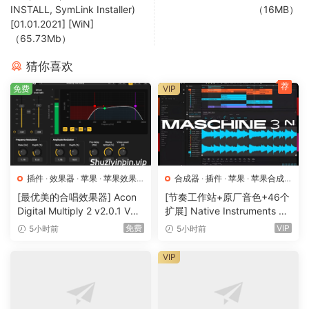
INSTALL, SymLink Installer)
（16MB）
go, the gain is always compensated, and the added V76-
[01.01.2021] [WiN]
style low and high cut filters let you shape the results to
（65.73Mb）
your liking in no time at all.
猜你喜欢
THE BEST PRES…
荐
免费
VIP
…in life are free? Certainly not – especially in the case of
highly sought after vintage devices. The VPRE-72 is a
different story, though, since we’re offering it completely
for free without any ifs or buts. Enjoy it, and make sure to
not miss our tried and trusted grouping feature, which
插件
·
效果器
·
苹果
·
苹果效果
合成器
·
插件
·
苹果
·
苹果合成
comes in super handy when using the preamp as the first
器
器
[最优美的合唱效果器] Acon
[节奏工作站+原厂音色+46个
insert across your session.
Digital Multiply 2 v2.0.1 VST
扩展] Native Instruments M
VST3 AU AAX [WiN, MacOS
aschine 3.6.0-HCiSO [Mac
*free from manufacturer, courtesy release
免费
VIP
5小时前
5小时前
X]（66.3MB）
OSX]（1.41GB+32GB)
VIP
x64: AAX, VST3, VST2| x86: VST3, VST2
Just install!