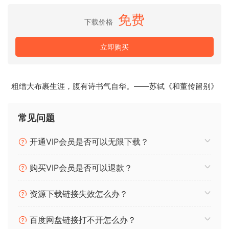
全免费的产品，没有任何 “如果 “或 “但是”。请尽情享受吧，千
免费
下载价格
万不要错过我们久经考验、值得信赖的编组功能，该功能在使
用前置放大器作为整个会话的第一个插入点时非常方便。
立即购买
*制造商免费提供，免费发布
x64: AAX、VST3、VST2| x86： VST3、VST2
粗缯大布裹生涯，腹有诗书气自华。——苏轼《和董传留别》
安装即可！
常见问题
*每个架构的所有二进制模块（插件
开通VIP会员是否可以无限下载？
二进制文件）是 1:1 一致的，字节对字节。
EPIC TUBE SOUND. FOR FREE.
购买VIP会员是否可以退款？
RECORDING HISTORY
Some pieces of classic studio equipment just don’t need
资源下载链接失效怎么办？
an introduction: Here is the VPRE-72! The archetypal
preamp was released in the early 1950s and built by
百度网盘链接打不开怎么办？