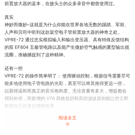
前置放大器的蓝本，在披头士的众多录音中都曾使用过。
真实
神妙而微妙–这就是为什么你能在世界各地无数的踢踏、军鼓、
人声和贝司中听到这款架空电子管前置放大器的神奇之处。
VPRE-72 通过忠实模拟输入和输出变压器、具有特殊反馈结构
的双 EF804 五极管电路以及能产生微妙空气触感的重型输出扼
流圈，准确捕捉到了这种精神。
还有一些
VPRE-72 的操作简单明了： 使用驱动控制，根据信号需要尽可
能多地使用电子管电路的光彩，甚至可以将其推得更远一些，
以获得温和而真正的音乐饱和度。无论音量有多大，增益都会
得到补偿，而新增的 V76 风格低切和高切滤波器则能让您立即
根据自己的喜好调整效果。
阅读全文
最好的预…
……生活中最好的预调都是免费的吗？当然不是，尤其是那些备
受追捧的古董设备。但 VPRE-72 却不同，因为我们提供的是完