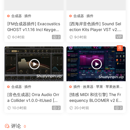
*All binary modules of each architecture (the plugin
binaries) are 1:1 same, byte-for-byte.
合成器
·
插件
合成器
·
插件
[FM合成器插件] Exacoustics
[西海岸音色插件] Sound Sel
TeamCubeadooby
GHOST v1.1.16 Incl Keygen-
ection Kits Player VST v2.0.
R2R [WiN]（12.1MB）
0 bundle-V.R [WiN]（3.26G
VIP
6小时前
2
9小时前
🏠 HomePage
B）
荐
合成器
·
插件
插件
·
效果器
·
苹果
·
苹果效果
器
[音色生成器] Orra Audio Orr
[情感 MIDI 和弦引擎] The Fr
a Collider v1.0.0-itUsed [Wi
eequency BLOOMER v2 Em
N]（5.12MB）
otional Chord Engine [WiN,
10小时前
2
20小时前
2
MacOSX]（26.99MB）
评论
0