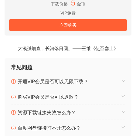
5
个组成部分。快速识别、分离和处理提取乐器的音调、瞬态和
下载价格
金币
噪音特征。你制作实验音乐吗？在 SpectraLayers 中，你可以
VIP免费
用外科手术般的精确度获得颗粒化的声音。这是一款自由音乐
创作工具……一款真正的乐器。
立即购买
修复和还原
利用 SpectraLayers 中全新的人工智能辅助程序，手动或自动
大漠孤烟直，长河落日圆。——王维《使至塞上》
查找并清除错误和不需要的声音、降低噪音、修复片段、消除
咔嗒声、驯服瞬态等。你可以快速、精确地工作，以你从未想
常见问题
到过的方式修复音轨和增强音频效果，并从中获得满足感。
开通VIP会员是否可以无限下载？
ARA 时代
当今的音频制作平台需要在波形和频谱领域同时工作。工程师
购买VIP会员是否可以退款？
需要的是强大的应用能力，以及提供最佳创意选项、可访问性
和工作流程的灵活性。得益于先进的 ARA 2 技术，
资源下载链接失效怎么办？
SpectraLayers 可以在 Nuendo、Cubase 和其他开发商的大
量应用程序中启动，从而在 DAW 时间轴上提供全面、非破坏性
百度网盘链接打不开怎么办？
的可视化编辑。