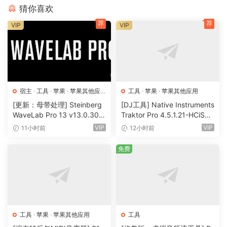
SpectraLayers delivers audio empowerment by showing
猜你喜欢
sounds as visual objects. You can explore, reach in, take
荐
荐
VIP
VIP
and transform, working wonders on tasks ranging from
repairing and restoring audio to freeform sound design.
Unmatched selection tools developed over many years are
now joined by new artificial intelligence-driven audio
extraction and repair processes, making this the most
宿主
·
工具
·
苹果
·
苹果其他应
工具
·
苹果
·
苹果其他应用
significant version of SpectraLayers yet.
用
·
苹果宿主
[更新：母带处理] Steinberg
[DJ工具] Native Instruments
WaveLab Pro 13 v13.0.30
Traktor Pro 4.5.1.21-HCiSO
Artificial Intelligence. Sensory Integration.
+安装方法 [WiN, MacOSX]
[MacOSX]（402.83MB）
VIP
VIP
11小时前
12小时前
Looking at audio on a spectrograph display is one thing,
（285.6MB+）
but the ability to easily touch, sculpt and shape what you
免费
see is what sets SpectraLayers apart. And now you have a
skilled, highly trained AI partner that can sense patterns,
perform operations and speed you on your way to perfect
audio.
工具
·
苹果
·
苹果其他应用
工具
A foundation for AI-enhanced processing