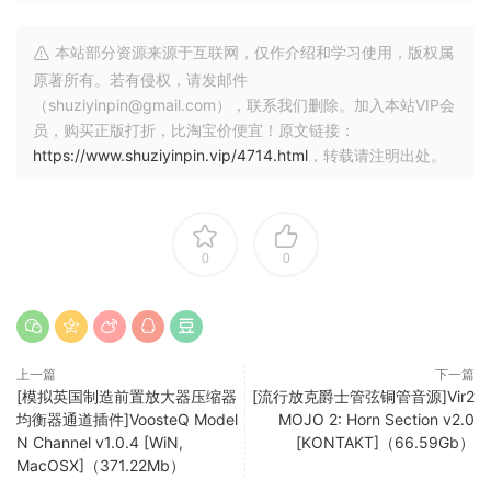
音频重组
使用高精度工具在频谱显示屏上进行超精细音频选择。在
本站部分资源来源于互联网，仅作介绍和学习使用，版权属
SpectraLayers 或 DAW 生态系统的任何地方，将这些素材提取
原著所有。若有侵权，请发邮件
到独立图层中进行处理。进行混音和渲染，或在 DAW 时间轴上
（shuziyinpin@gmail.com），联系我们删除。加入本站VIP会
员，购买正版打折，比淘宝价便宜！原文链接：
保留编辑内容。有了 ARA 2 支持，你可以直接在
https://www.shuziyinpin.vip/4714.html
，转载请注明出处。
Cubase/Nuendo 波形显示窗口中启动 SpectraLayers，实现
实时程序整合。
你的个人路径
0
0
SpectraLayers 提供人工智能辅助光谱编辑功能和无缝 DAW 集
成。入门级的 Elements 版可进行精确纠错，包括自动降噪和
降噪处理，以及选定的人工智能辅助处理，包括人声解混。专
业版拥有更全面的工具和最先进的人工智能技术。现在，
SpectraLayers 配备了第二代人工智能，并增强了对 ARA 2 的
上一篇
下一篇
[模拟英国制造前置放大器压缩器
[流行放克爵士管弦铜管音源]Vir2
支持，它既是一款独立的强大工具，也是 Cubase 和 Nuendo
均衡器通道插件]VoosteQ Model
MOJO 2: Horn Section v2.0
的出色扩展工具，可将 SpectraLayers 的神奇功能直接带入
N Channel v1.0.4 [WiN,
[KONTAKT]（66.59Gb）
DAW 时间线。
MacOSX]（371.22Mb）