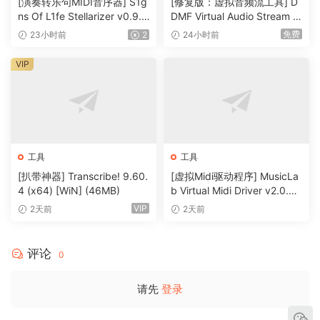
[演奏转乐句MIDI音序器] S1g
[修复版：虚拟音频流工具] D
The manual selection tools in SpectraLayers allow
ns Of L1fe Stellarizer v0.9.1
DMF Virtual Audio Stream v
everything from broad brush editing to microscopic
BETA-ARCADiA [WiN, MacO
2.0.2 x32 x64 Rev5-itUsed
免费
23小时前
2
24小时前
intervention. AI-assisted processes bring even more
SX]（22MB）
[WiN]（5MB）
speed and precision, making the SpectraLayers tool set
VIP
and layers-based workflow more powerful and flexible
than ever.
From pure science to free improvisation
Use AI speed and precision to split a sample into layers
工具
工具
and create freeform mixes. Automatically unmix tracks into
[扒带神器] Transcribe! 9.60.
[虚拟Midi驱动程序] MusicLa
stems, and stems into component parts. Quickly identify,
4 (x64) [WiN] (46MB)
b Virtual Midi Driver v2.0.3-
isolate, and work on the tone, transients and noise
R2R [WiN]（0.5MB）
VIP
2天前
2天前
signatures of extracted instruments. Do you make
experimental music? Get granular and mold sound with
surgical precision in SpectraLayers. It’s a freeform music
评论
0
creation tool… a genuine musical instrument.
请先
登录
Repair and restore
Find and erase errors and unwanted sounds, reduce noise,