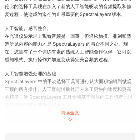
伦比的选择工具现在加入了新的人工智能驱动的音频提取和修
复过程，使这成为迄今为止最重要的SpectraLayers版本。
人工智能。感官整合。
在光谱仪显示屏上观看音频是一回事，但轻松触摸、雕刻和塑
造所见内容的能力才是 SpectraLayers 的与众不同之处。现
在，您拥有了一个训练有素的熟练人工智能合作伙伴，它可以
感知模式、执行操作并加速您获得完美音频的过程。
人工智能增强处理的基础
SpectraLayers 中的手动选择工具可进行从大面积编辑到微观
干预的所有操作。人工智能辅助处理带来了更快的速度和更高
的精度，使 SpectraLayers 工具集和基于图层的工作流程比以
往任何时候都更加强大和灵活。
阅读全文
从纯粹科学到自由即兴
利用人工智能的速度和精度，将样本分割成不同的层，并创建
自由形式的混音。自动将音轨拆分为音源，并将音源拆分为各