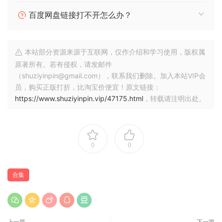
造专属音色的工具。
百度网盘链接打不开怎么办？
额外福利：获取秘密合集。
*每当我们发布新的工程文件时，您都会自动收到电子邮件通知
*
本站部分资源来源于互联网，仅作介绍和学习使用，版权属
购买Fatality终极版套装，您还将获得所有独家工程文件，其中
原著所有。若有侵权，请发邮件
（shuziyinpin@gmail.com），联系我们删除。加入本站VIP会
包含暗黑风格的Phonk鼓组、迷幻的旋律和强劲的母带处理
员，购买正版打折，比淘宝价便宜！原文链接：
链。
https://www.shuziyinpin.vip/47175.html
，转载请注明出处。
此外
，每当我们发布使用此套装的Phonk教程时，您都将免费获得
该教程的工程文件。
0
0
Fatality is your ultimate weapon for crafting aggressive,
high-energy Phonk tracks.
Built for producers who want to push their sound beyond
合集
basic loops, this pack delivers the raw grit the genre
demands without sacrificing clarity or power.
Phonk at its core but enhanced with rhythmic DNA from
上一篇
下一篇