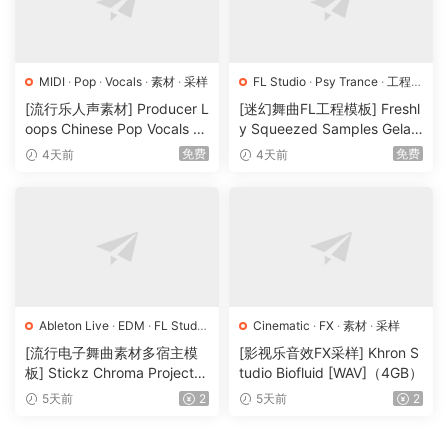
A fusion of Reggaeton, Trap, and Synthwave perfect for
crafting raw, modern Phonk.
MIDI
·
Pop
·
Vocals
·
素材
·
采样
FL Studio
·
Psy Trance
·
工程
·
Dirty Phonk Serum Presets:
素材
·
采样
[流行乐人声素材] Producer L
[迷幻舞曲FL工程模板] Freshl
Bold Sounds. Instant Inspiration.
oops Chinese Pop Vocals Vo
y Squeezed Samples Gelar
Get access to a cutting-edge library of Serum Presets
l.1 [WAV, MiDi, REX]（3.21G
di Template Essentials Vol.1
免费
免费
4天前
4天前
designed to deliver maximum impact.
B）
（54.7MB）
From hard-hitting basses to unique leads, these presets
give you the tools to push boundaries and shape your own
sound.
Bonus: Get Access To The Secret Collection.
Ableton Live
·
EDM
·
FL Studio
Cinematic
·
FX
·
素材
·
采样
*You’ll automatically get an email whenever we release a
·
Logic Pro
·
Pop
·
工程
·
素材
·
[流行电子舞曲素材多宿主模
[影视乐音效FX采样] Khron S
new project file*
采样
板] Stickz Chroma Project Fi
tudio Biofluid [WAV]（4GB）
When you purchase the Fatality Ultimate Edition Pack,
le Expansion（2.53GB）
5天前
2
5天前
2
you’ll also receive all the bonus exclusive project files
packed with dark phonk drums, hypnotic melodies and