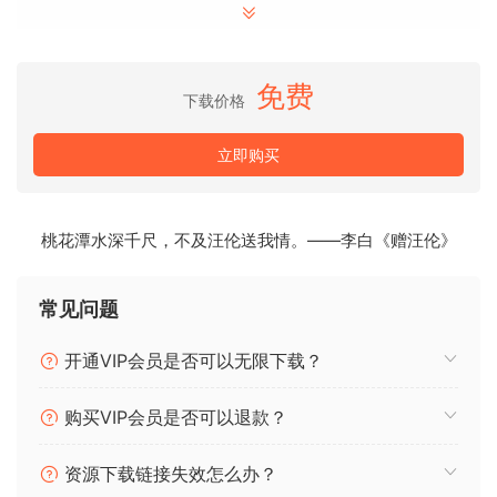
完美学习定义该流派的结构、声音设计和能量。
仅使用 FL Studio 自带插件构建。
免费
下载价格
Fatal 鼓组合集：
450+ 个原始单次采样和鼓循环
立即购买
深入体验这款功能最全面的 Phonk 采样包，
其中包含失真鼓组、粗犷的牛铃和
复古风格的音色。
桃花潭水深千尺，不及汪伦送我情。——李白《赠汪伦》
融合了 Reggaeton、Trap 和 Synthwave 的元素，是打造原始
现代 Phonk 音乐的理想之选。
常见问题
Dirty Phonk Serum预设：
开通VIP会员是否可以无限下载？
大胆音色，即刻灵感。
获取我们精心打造的Serum预设库，助您打造震撼人心的音
购买VIP会员是否可以退款？
色。
资源下载链接失效怎么办？
从强劲的贝斯到独特的主音，这些预设为您提供突破界限、塑