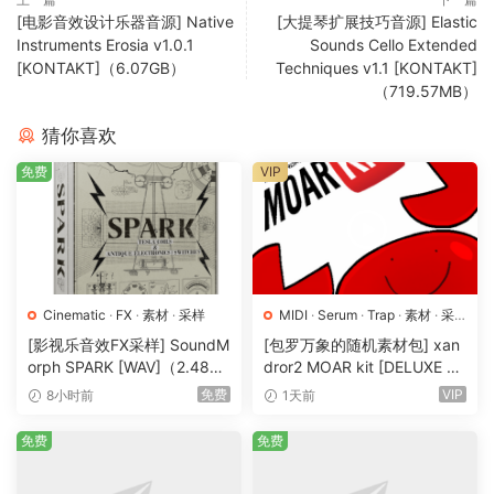
Trap and modern EDM for a hybrid-ready sound palette.
[电影音效设计乐器音源] Native
[大提琴扩展技巧音源] Elastic
Instruments Erosia v1.0.1
Sounds Cello Extended
FL Studio Templates:
[KONTAKT]（6.07GB）
Techniques v1.1 [KONTAKT]
From Underground to Viral
（719.57MB）
Explore ready-to-edit Phonk Project Files crafted for
producers who want to deconstruct and learn what makes
猜你喜欢
this genre so addictive.
免费
VIP
Perfect for learning the structure, sound design, and
energy that define the genre.
Built using only FL Studio Stock Plugins.
Cinematic
·
FX
·
素材
·
采样
MIDI
·
Serum
·
Trap
·
素材
·
采
样
·
预置
Fatal Drum Collection:
450+ Raw One Shot Samples &
[影视乐音效FX采样] SoundM
[包罗万象的随机素材包] xan
Drum Loops
orph SPARK [WAV]（2.48G
dror2 MOAR kit [DELUXE VE
B）
RSION] [WAV, MiDi]（3.1G
免费
VIP
8小时前
1天前
B）
Dive into the most versatile Phonk Sample Pack,
featuring distroted drums, gritty cowbells, and
免费
免费
retro-inspired textures.