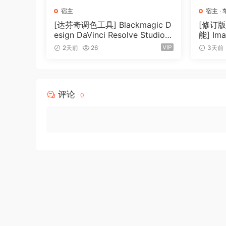
宿主
宿主
·
[达芬奇调色工具] Blackmagic D
[修订
esign DaVinci Resolve Studio 2
能] Ima
1.0.4 Build 5 x64-R2R [WiN]
ucer Ed
VIP
2天前
26
3天前
（9.59GB）
lugins 
ures R
X]（1.
评论
0