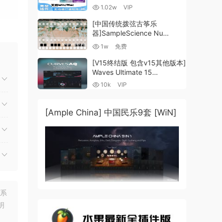
谱插件V8+图片识别+音频识别
1.02w
VIP
+音色库+教程 [WiN,
MacOSX]（80.48GB+）
[中国传统拨弦古筝乐
器]SampleScience Nu
Guzheng v2.0 x64 VST
1w
免费
VST3 AU DECENT SAMPLER
[WiN, MacOSX]（158MB)
[V15终结版 包含v15其他版本]
Waves Ultimate 15
cts.
v25.05.27+一键安装版+安装
10k
VIP
方法+使用教程 [WiN,
MacOSX]
（4.1GB+10.2GB+9.6GB）
[Ample China] 中国民乐9套 [WiN]
tor
联系
明