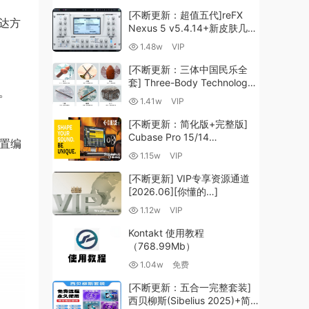
[不断更新：超值五代]reFX
达方
Nexus 5 v5.4.14+新皮肤几十
套+原厂+全套扩展+教程
1.48w
VIP
[WiN, MacOSX]（260GB+)
[不断更新：三体中国民乐全
套] Three-Body Technology-
。
R2R [WiN, MacOSX]
1.41w
VIP
（35.59GB+）
[不断更新：简化版+完整版]
Cubase Pro 15/14
内置编
VR/R2R/U2B+原厂音源+插件
1.15w
VIP
+光谱层+扩展+安装 [WiN,
MacOSX]（704.0MB+）
[不断更新] VIP专享资源通道
[2026.06][你懂的…]
1.12w
VIP
Kontakt 使用教程
（768.99Mb）
1.04w
免费
[不断更新：五合一完整套装]
西贝柳斯(Sibelius 2025)+简