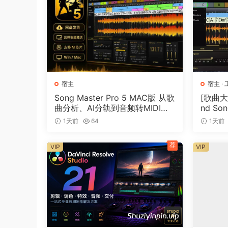
宿主
宿主
·
Song Master Pro 5 MAC版 从歌
[歌曲大师
曲分析、AI分轨到音频转MIDI的
nd Son
一体化音乐工具
[WiN]
1天前
64
1天前
荐
VIP
VIP