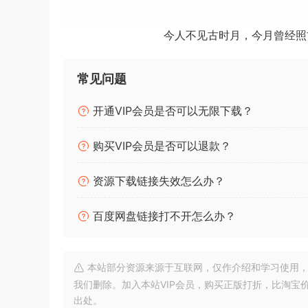
使用 Filmstock、AI Portrait、Boris FX 和 
今人不见古时月，今月曾经照
添加文字、转场、贴纸等
通过添加文字、转场和搞笑元素，让您的视频故事
常见问题
Empower your imagination – a video editor for a
Create Without Limits. Discover infinite ways t
开通VIP会员是否可以无限下载？
More for Creators
购买VIP会员是否可以退款？
Meet Filmora the video editor, which makes you
can tell incredible stories more confidently.
资源下载链接失效怎么办？
Start Creating Videos with Ease
百度网盘链接打不开怎么办？
You can easily make impressive and captivatin
Filmora’s built-in editing features, creating vi
features of Filmora video editor with a free d
本站部分资源来源于互联网，仅作介绍和学习使用，版权属原
我们删除。加入本站VIP会员，购买正版打折，比淘宝
10+ billion Stock Media
出处。