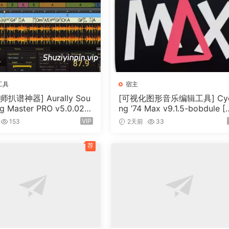
工具
宿主
扒谱神器] Aurally Sou
[可视化图形音乐编辑工具] Cyc
g Master PRO v5.0.02
ng ’74 Max v9.1.5-bobdule [
（355MB）
N]（724MB）
VIP
153
2天前
33
荐