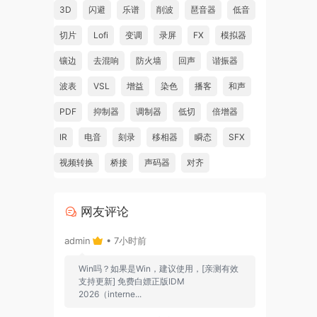
3D
闪避
乐谱
削波
琶音器
低音
切片
Lofi
变调
录屏
FX
模拟器
镶边
去混响
防火墙
回声
谐振器
波表
VSL
增益
染色
播客
和声
PDF
抑制器
调制器
低切
倍增器
IR
电音
刻录
移相器
瞬态
SFX
视频转换
桥接
声码器
对齐
网友评论
admin
• 7小时前
Win吗？如果是Win，建议使用，[亲测有效
支持更新] 免费白嫖正版IDM
2026（interne...