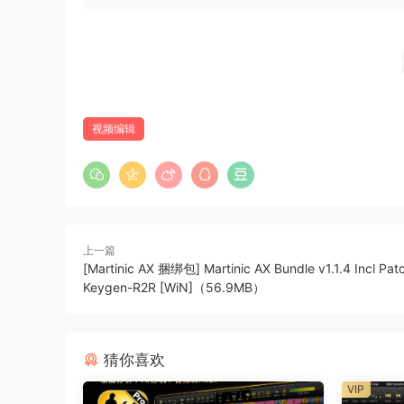
Built-in free stock photos, images, stickers, GI
Over 200 Instant Mode and Preset Template
Make a video without professional editing skills
Plugins Effects
视频编辑
Make video attractive with Filmstock, AI Portr
Add text, transitions, stickers, and more
Make your video story stand out by adding text
上一篇
🏠 HomePage
[Martinic AX 捆绑包] Martinic AX Bundle v1.1.4 Incl Pa
Keygen-R2R [WiN]（56.9MB）
猜你喜欢
VIP