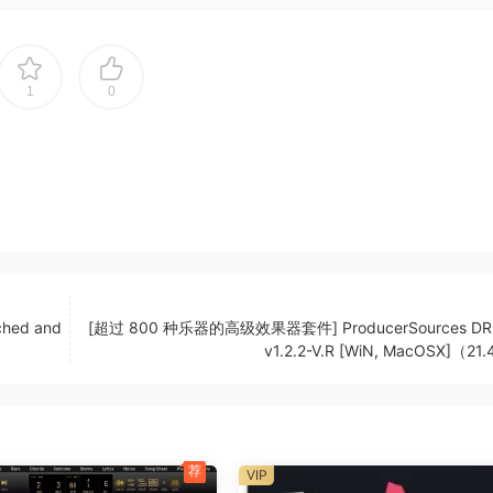
Fs, and videos
s
 in just a few steps.
1
0
ait, Boris FX, and NewBlue FX
, transitions, and funny elements.
tched and
[超过 800 种乐器的高级效果器套件] ProducerSources DRI
v1.2.2-V.R [WiN, MacOSX]（21
荐
VIP