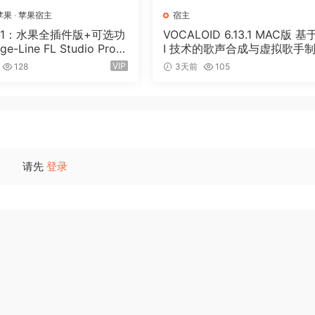
苹果
·
苹果宿主
宿主
版1：水果全插件版+可选功
VOCALOID 6.13.1 MAC版 基
ge-Line FL Studio Prod
I 技术的歌声合成与虚拟歌手
ition v26.1.3.5336 (All P
软件 52套音色
VIP
128
3天前
105
Edition) + Optional Feat
EV 1-GUISEPPE[MacOS
1GB+330MB)
请先
登录