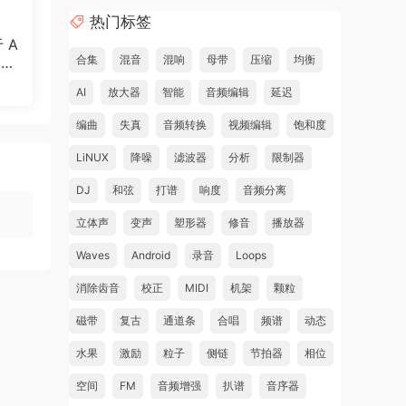
热门标签
于 A
合集
混音
混响
母带
压缩
均衡
制作
AI
放大器
智能
音频编辑
延迟
编曲
失真
音频转换
视频编辑
饱和度
LiNUX
降噪
滤波器
分析
限制器
DJ
和弦
打谱
响度
音频分离
立体声
变声
塑形器
修音
播放器
Waves
Android
录音
Loops
消除齿音
校正
MIDI
机架
颗粒
磁带
复古
通道条
合唱
频谱
动态
水果
激励
粒子
侧链
节拍器
相位
空间
FM
音频增强
扒谱
音序器