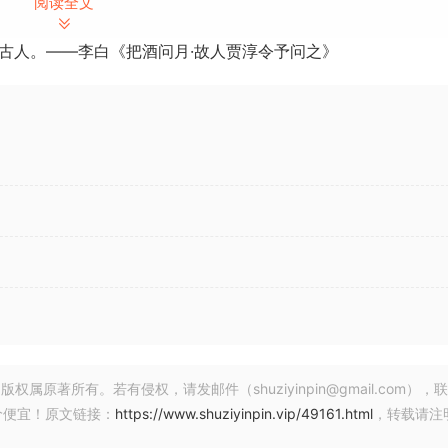
阅读全文
NewBlue FX 让视频更具吸引力
古人。——李白《把酒问月·故人贾淳令予问之》
脱颖而出
ll creators. Filter, Overlays, Transitions and Custom Titles.
o express yourself. Achieve a refined look with endless effe
r editing experience efficient and playful. Now, every crea
g videos using Filmora, a video editor for Windows. With
deos only requires a few simple steps. Enjoy the powerful
ownload.
著所有。若有侵权，请发邮件（shuziyinpin@gmail.com），
价便宜！原文链接：
https://www.shuziyinpin.vip/49161.html
，转载请注