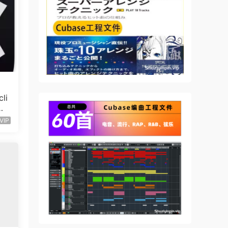
li
Wi
VIP