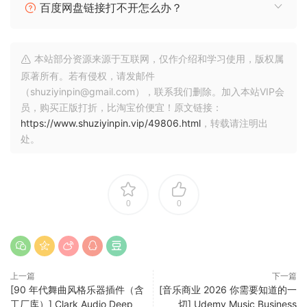
subtitles, settings, logs, and soundboard files are
百度网盘链接打不开怎么办？
processed and stored locally by default. AI model files may
be downloaded by the user and stored on the PC.
本站部分资源来源于互联网，仅作介绍和学习使用，版权属
To send translated audio into other applications, a virtual
原著所有。若有侵权，请发邮件
audio device such as VB-Audio VB-CABLE may be
（shuziyinpin@gmail.com），联系我们删除。加入本站VIP会
required. The Microsoft Store version does not bundle VB-
员，购买正版打折，比淘宝价便宜！原文链接：
CABLE or any third-party driver installer. Users should
https://www.shuziyinpin.vip/49806.html
，转载请注明出
处。
review the official VB-Audio licensing terms before
installing or using it.
We have enabled the generative AI declaration in Partner
Center. Vox Shift uses generative AI to transcribe user-
0
0
provided microphone audio, translate it, and synthesize
translated voice/audio output. The Store listing metadata
discloses this AI usage, and users can report inappropriate
generated output or concerns via the support contact
上一篇
下一篇
[90 年代舞曲风格乐器插件（含
[音乐商业 2026 你需要知道的一
listed in the Store listing.
工厂库）] Clark Audio Deep
切] Udemy Music Business