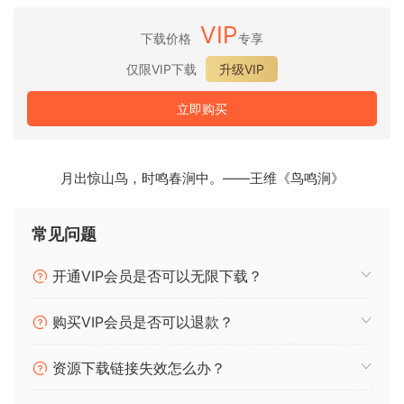
– 播放已保存的音频片段
VIP
– 降噪功能以获得更清晰的参考和实时输入
下载价格
专享
– 集成 OBS 字幕以用于流媒体工作流程
仅限VIP下载
升级VIP
– 模型准备和就绪检查
– 用于音频路由和设备配置的设置向导
立即购买
– 默认本地优先处理和存储
Vox Shift is a Windows app for real-time voice translation
月出惊山鸟，时鸣春涧中。——王维《鸟鸣涧》
and voice generation on NVIDIA CUDA-capable PCs. It
listens to your selected microphone or audio input device,
常见问题
translates speech, generates translated voice output, and
helps route that audio to voice chat apps, games, OBS, and
开通VIP会员是否可以无限下载？
other live workflows. The app includes local setup
guidance, reference voice recording, noise cancellation,
购买VIP会员是否可以退款？
monitor output, a soundboard, model preparation checks,
and OBS subtitle support.
资源下载链接失效怎么办？
Audio, reference voice recordings, translated text,