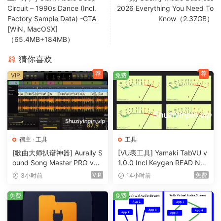
Circuit – 1990s Dance (Incl.
2026 Everything You Need To
Features:
Factory Sample Data) -GTA
Know（2.37GB）
[WiN, MacOSX]
– Real-time speech translation for live voice workflows
（65.4MB+184MB）
– AI voice generation using locally managed models
– Reference voice recording for personalized voice output
猜你喜欢
– Monitor output for checking generated audio before
荐
荐
VIP
免费
routing
– Soundboard playback for saved audio clips
– Noise cancellation for cleaner reference and live input
– OBS subtitle integration for streaming workflows
– Model preparation and readiness checks
宿主
·
工具
工具
– Setup wizard for audio routing and device configuration
[歌曲大师扒谱神器] Aurally S
[VU表工具] Yamaki TabVU v
– Local-first processing and storage by default
ound Song Master PRO v5.
1.0.0 Incl Keygen READ NF
0.02 [WiN]（355MB）
O-R2R [WiN]（4.7MB）
VIP
免费
3小时前
14小时前
– Install pre-done setup, all activated,
免费
免费
choose your prefered UI language upon
launch through setup wizard and