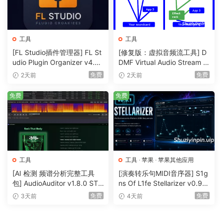
configure your settings.
🏠 HomePage
工具
工具
[FL Studio插件管理器] FL St
[修复版：虚拟音频流工具] D
udio Plugin Organizer v4.0
DMF Virtual Audio Stream v
[Now with FLP Downgrade]
2.0.2 x32 x64 Rev4-itUsed
免费
免费
2天前
2天前
[WiN]（34MB）
[WiN]（5.4MB）
免费
免费
工具
工具
·
苹果
·
苹果其他应用
[AI 检测 频谱分析完整工具
[演奏转乐句MIDI音序器] S1g
包] AudioAuditor v1.8.0 STA
ns Of L1fe Stellarizer v0.9.0
NDALONE PORTABLE [WiN]
BETA-ARCADiA [MacOSX]
免费
免费
3天前
4天前
（74.6MB+79.9MB）
（22MB）