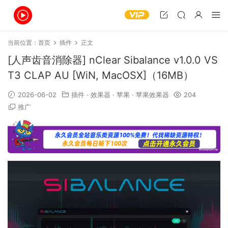
当前位置：
首页
插件
正文
[人声齿音消除器] nClear Sibalance v1.0.0 VS
T3 CLAP AU [WiN, MacOSX]（16MB）
2026-06-02
插件
·
效果器
·
苹果
·
苹果效果器
204
推广