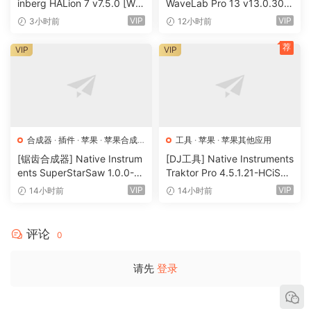
inberg HALion 7 v7.5.0 [Wi
WaveLab Pro 13 v13.0.30
N, MacOSX]（673.3MB+92
+安装方法 [WiN, MacOSX]
VIP
VIP
3小时前
12小时前
0 MB+1.6GB+33.2GB）
（285.6MB+）
荐
VIP
VIP
合成器
·
插件
·
苹果
·
苹果合成
工具
·
苹果
·
苹果其他应用
器
[锯齿合成器] Native Instrum
[DJ工具] Native Instruments
ents SuperStarSaw 1.0.0-H
Traktor Pro 4.5.1.21-HCiSO
CiSO [MacOSX]（182.43M
[MacOSX]（402.83MB）
VIP
VIP
14小时前
14小时前
B）
评论
0
请先
登录