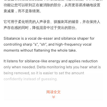
功能让您可以听到正在被消除的部分，从而更容易准确地设置
衰减量，而不是靠猜测。
它可用于柔化明亮的人声录音、驯服刺耳的辅音，并在保持人
声存在感的同时，降低混音中过于突出的部分。
Sibalance is a vocal de-esser and sibilance shaper for
controlling sharp “s”, “sh”, and high-frequency vocal
moments without flattening the whole take.
It listens for sibilance-like energy and applies reduction
only when needed. Delta monitoring lets you hear what is
being removed, so it is easier to set the amount
confidently instead of guessing.
Use it for smoothing bright vocal recordings, taming
阅读全文
aggressive consonants, and keeping presence while
reducing the parts that jump out too much in a mix.