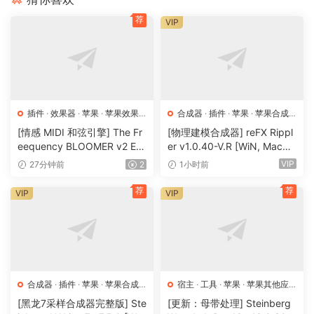
荐
VIP
插件
·
效果器
·
苹果
·
苹果效果
合成器
·
插件
·
苹果
·
苹果合成
器
器
[情感 MIDI 和弦引擎] The Fr
[物理建模合成器] reFX Rippl
eequency BLOOMER v2 Em
er v1.0.40-V.R [WiN, MacO
otional Chord Engine [WiN,
SX]（55MB）
VIP
27分钟前
2
1小时前
MacOSX]（26.99MB）
荐
荐
VIP
VIP
合成器
·
插件
·
苹果
·
苹果合成
宿主
·
工具
·
苹果
·
苹果其他应
器
用
·
苹果宿主
[黑龙7采样合成器完整版] Ste
[更新：母带处理] Steinberg