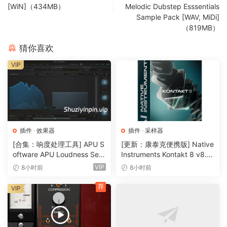
[WiN]（434MB）
Melodic Dubstep Esssentials
meter, visually displaying the phase and stereo information
Sample Pack [WAV, MiDi]
of your signal. The meters can be swicthed between full
（819MB）
band or just the low band.
猜你喜欢
Team R2R
VIP
🏠 HomePage
插件
·
效果器
插件
·
采样器
[合集：响度处理工具] APU S
[更新：康泰克便携版] Native
oftware APU Loudness Seri
Instruments Kontakt 8 v8.1
es v5.7.0 Incl Keygen-R2R
2.1 PORTABLE-vkDanilov
VIP
8小时前
8小时前
[WiN]（50.6MB）
[WiN]（1.25GB）
荐
VIP