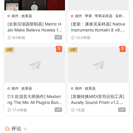
插件
·
效果器
插件
·
苹果
·
苹果采样器
·
采样
器
[全新压缩器限制器] Metric H
[更新：康泰克采样器] Native
alo Make Believe Howies 17
Instruments Kontakt 8 v8.1
9 v4.1.17-R2R [WiN]（30.0
2.1 [WiN, MacOSX]（1.2GB
VIP
9小时前
12小时前
MB）
+）
荐
荐
VIP
VIP
插件
·
效果器
插件
·
效果器
[13 款混音大师插件] Masteri
[音频转换MIDI音符识别工具]
ng The Mix All Plugins Bundl
Aurally Sound Prism v1.2.01
e v2026.08.03 [WiN, MacO
Incl. Keygen-MOCHA [WiN]
VIP
VIP
17小时前
1天前
SX]（180MB+）
（166.5MB）
评论
0