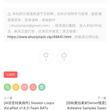
With the with stereo meters, you can visualise how the left
and right channels interact, making sure you don’t have
any phase-cancellation issues.
本站部分资源来源于互联网，仅作介绍和学习使用，版权属
原著所有。若有侵权，请发邮件
FEATURES
（shuziyinpin@gmail.com），联系我们删除。加入本站VIP会
Width Adjustment
员，购买正版打折，比淘宝价便宜！原文链接：
https://www.shuziyinpin.vip/49841.html
，转载请注明出处。
Lowtility 2 lets you adjust the stereo signal of your low-
end to clean up bass frequencies. Choose to reduce the
width, or make it mono keeping either the mid channel, or
one of the left and right channels.
0
0
Low Cut
立体声
Cut the low frequencies using a choice of 4 different
filters, from a gentle 12dB roll off, to a steep 48dB slice.
Stereo Meters
上一篇
下一篇
[AI语音转换插件] Session Loops
[回响重拍素材Serum预置]
VocalNet v1.6.0-Team BATs
Kohesive Samples Dawn
Lowtility 2 features both a Goniometer and a Correlation