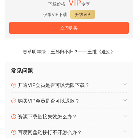
VIP
Lowtility 2 可让您调整低端的立体声信号以清理低音频率。选
下载价格
专享
择降低宽度，或使其成为单声道，保留中间声道或左右声道之
仅限VIP下载
升级VIP
一。
立即购买
低切
使用 4 种不同的滤波器来削减低频，从平缓的 12dB 滚降到陡
春草明年绿，王孙归不归？——王维《送别》
峭的 48dB 切片。
立体声仪表
常见问题
Lowtility 2 具有测角仪和相关仪，可直观地显示信号的相位和
开通VIP会员是否可以无限下载？
立体声信息。仪表可以在全频段或仅低频段之间切换。
购买VIP会员是否可以退款？
Lowtility is a stereo tool designed to control the low end of
your mix. It features a variable-slope low pass filter, along
资源下载链接失效怎么办？
with a separate section for finely tuning the stereo width of
the bass frequencies.
百度网盘链接打不开怎么办？