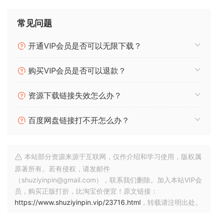
参考：
https://www.shuziyinpin.vip/14046.html
常见问题
🛺九、MAC如何正确启用软件的系统扩展设置🐾
开通VIP会员是否可以无限下载？
参考：
https://www.shuziyinpin.vip/24804.html
购买VIP会员是否可以退款？
👉十、[中文版：Mac权限重置工具] BatChmod for Mac
资源下载链接失效怎么办？
v1.7.14🔴
参考：
https://www.shuziyinpin.vip/37462.html
百度网盘链接打不开怎么办？
🌏十一、[Mac必备：自动打开应用程序工具] Alin Lupascu
Sentinel v3.1.4 [MacOSX]
本站部分资源来源于互联网，仅作介绍和学习使用，版权属
原著所有。若有侵权，请发邮件
参考：
https://www.shuziyinpin.vip/42463.html
（shuziyinpin@gmail.com），联系我们删除。加入本站VIP会
员，购买正版打折，比淘宝价便宜！原文链接：
✏️十二、[老Max随时更新MacOS] Open Core Legacy
https://www.shuziyinpin.vip/23716.html
，转载请注明出处。
Patcher [MacOSX]
ℹ️