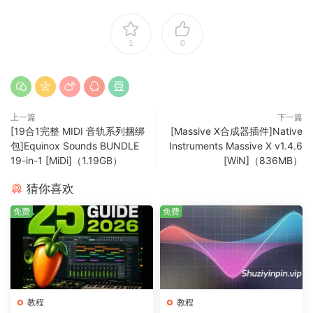
参考：
https://dortania.github.io/OpenCore-Legacy-
Patcher/
1
0
另附：如何安装 Open Core Legacy Patcher | 完整指南！
上一篇
下一篇
[19合1完整 MIDI 音轨系列捆绑
[Massive X合成器插件]Native
包]Equinox Sounds BUNDLE
Instruments Massive X v1.4.6
19-in-1 [MiDi]（1.19GB）
[WiN]（836MB）
猜你喜欢
免费
免费
教程
教程