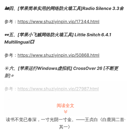
🚂四、[苹果简单实用的网络防火墙工具]Radio Silence 3.3🌼
参考：
https://www.shuziyinpin.vip/17344.html
👀五、[苹果小飞贼网络防火墙工具] Little Snitch 6.4.1
Multilingual💥
参考：
https://www.shuziyinpin.vip/50868.html
☀️六、[苹果运行Windows虚拟机] CrossOver 26 [不断更
新]⭐️
参考：
https://www.shuziyinpin.vip/27987.html
🌈七、[免费纯净版] 卸载清理工具🌸
阅读全文
参考：
https://www.shuziyinpin.vip/7160.html
读书不觉已春深，一寸光阴一寸金。——王贞白《白鹿洞二首·
其一》
🚚八、Mac苹果电脑删除插件效果器的方法🍏