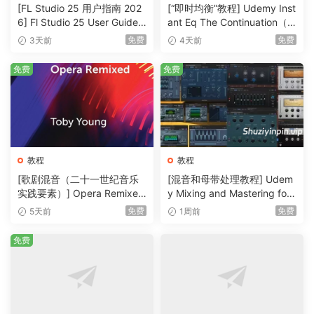
[FL Studio 25 用户指南 202
[“即时均衡”教程] Udemy Inst
6] Fl Studio 25 User Guide 2
ant Eq The Continuation（3
026（1MB）
36MB）
免费
免费
3天前
4天前
免费
免费
教程
教程
[歌剧混音（二十一世纪音乐
[混音和母带处理教程] Udem
实践要素）] Opera Remixed
y Mixing and Mastering for
(Elements in Twenty-First C
Producers [TUTORiAL]（6.
免费
免费
5天前
1周前
entury Music Practice)（2M
51GB）
B）
免费