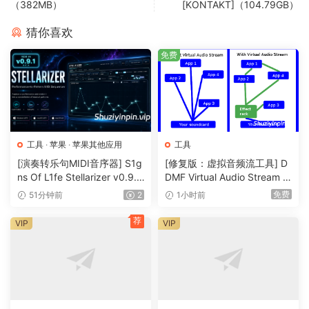
（382MB）
[KONTAKT]（104.79GB）
接警报，以便您允许或拒绝连接。未经您的同意，不会传输任
何数据。
猜你喜欢
静默模式
免费
使用静默模式，新连接将首先自动允许。这样您就不会受到干
扰，您可以在以后有空时做出最终决定。
使用 Little Snitch 网络监视器取消隐藏 Mac 的秘密网络活动
– 跟踪跟踪器 – 跟踪从您的 Mac 到全球服务器的连接。
工具
·
苹果
·
苹果其他应用
工具
– 深入研究 – 发现详细信息，例如数据量、服务器位置或端口和
[演奏转乐句MIDI音序器] S1g
[修复版：虚拟音频流工具] D
协议。
ns Of L1fe Stellarizer v0.9.1
DMF Virtual Audio Stream v
– 实时洞察 – 实时分析 Mac 的网络活动。
BETA-ARCADiA [WiN, MacO
2.0.2 x32 x64 Rev5-itUsed
免费
51分钟前
2
1小时前
SX]（22MB）
[WiN]（5MB）
– 掌控 – 只需单击即可允许或阻止连接
荐
VIP
VIP
灵活的层次结构
按应用程序、域或国家/地区，将连接分组到不同的层次结构
中，并清楚地查看哪些应用程序与谁连接以及在哪里连接。
像专业人士一样分析