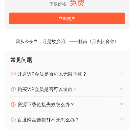
免费
下载价格
立即购买
2.在Little Snitch Network Monitor界面左边找到要屏蔽的软
件，这里以PS为例：
露从今夜白，月是故乡明。——杜甫《月夜忆舍弟》
常见问题
开通VIP会员是否可以无限下载？
购买VIP会员是否可以退款？
资源下载链接失效怎么办？
百度网盘链接打不开怎么办？
3.点击软件名称右边的X按钮即可完成对软件的联网屏蔽，如
图：