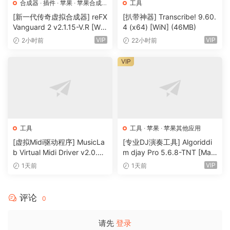
合成器
·
插件
·
苹果
·
苹果合成
工具
重新设计的交互式流量图可让您深入了解 Mac 当前和过去的网
器
[新一代传奇虚拟合成器] reFX
[扒带神器] Transcribe! 9.60.
络活动。发现长达十二个月内的通信模式和异常数据传输。
Vanguard 2 v2.1.15-V.R [Wi
4 (x64) [WiN] (46MB)
N, MacOSX]（184MB+240
VIP
VIP
2小时前
22小时前
更智能地搜索
MB）
使用灵活的搜索令牌，按应用程序、主机名、国家/地区、城市
VIP
等查找连接。
一目了然的基本信息
Little Snitch 控制中心位于菜单栏中，显示当前网络活动、最近
被拒绝的连接，让您控制操作模式等。
工具
工具
·
苹果
·
苹果其他应用
黑名单。比以往更容易
[虚拟Midi驱动程序] MusicLa
[专业DJ演奏工具] Algoriddi
b Virtual Midi Driver v2.0.3-
m djay Pro 5.6.8-TNT [Mac
从按主题组织的精选黑名单中进行选择，只需单击几下即可激
R2R [WiN]（0.5MB）
OSX]（290MB）
VIP
1天前
1天前
活它们。每日更新确保您的黑名单始终准确无误。支持基于 IP
的黑名单！
评论
0
内置 DNS 加密
确保您的浏览活动的私密性和安全性。任何人都可以通过监视
请先
登录
您的 DNS 请求来查看您访问的网站。但 Little Snitch 不行！