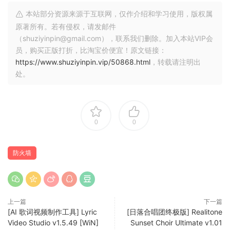
本站部分资源来源于互联网，仅作介绍和学习使用，版权属
原著所有。若有侵权，请发邮件
（shuziyinpin@gmail.com），联系我们删除。加入本站VIP会
员，购买正版打折，比淘宝价便宜！原文链接：
https://www.shuziyinpin.vip/50868.html
，转载请注明出
处。
0
0
20 多年来，Little Snitch 一直密切关注着您的隐私，每当有应
用程序想要连接到互联网时都会通知您。它已经成为 Mac 上排
防火墙
名第一的网络监视器和个人应用程序防火墙。Little Snitch 网络
监视器会显示您的 Mac 在互联网上连接到的位置。您决定要允
许或拒绝什么。
上一篇
下一篇
连接警报
[AI 歌词视频制作工具] Lyric
[日落合唱团终极版] Realitone
每当有应用程序想要连接到互联网时，Little Snitch 都会显示连
Video Studio v1.5.49 [WiN]
Sunset Choir Ultimate v1.01