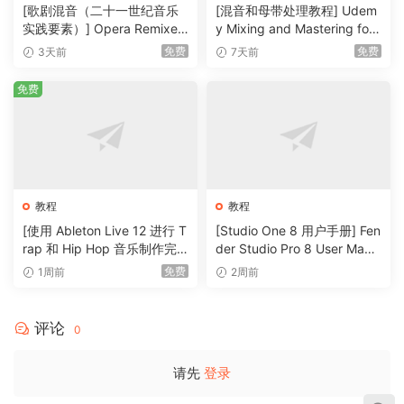
[歌剧混音（二十一世纪音乐
[混音和母带处理教程] Udem
实践要素）] Opera Remixed
y Mixing and Mastering for
(Elements in Twenty-First C
Producers [TUTORiAL]（6.
免费
免费
3天前
7天前
entury Music Practice)（2M
51GB）
B）
免费
教程
教程
[使用 Ableton Live 12 进行 T
[Studio One 8 用户手册] Fen
rap 和 Hip Hop 音乐制作完
der Studio Pro 8 User Manu
整教程] Udemy Trap and Hi
al v8.1.0-R2R（931MB）
免费
1周前
2周前
p Hop Music Production wit
h Ableton Live 12 Complete
（6.2GB）
评论
0
请先
登录