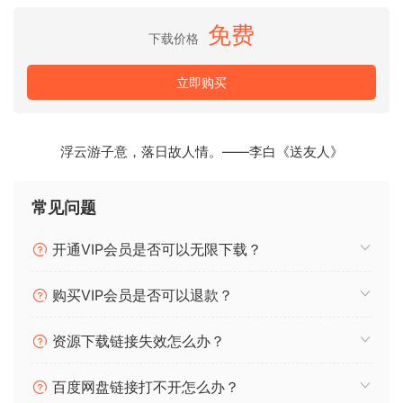
during his early years with legendary engineer Phil
Ramone. Renaud demonstrates all of this on his Neve
免费
下载价格
console, showing how subtle changes in EQ, compression,
and effects can transform the groove and feel of a song.
立即购买
Filmed in real time, Renaud explains each of his decisions
in the moment. Learn how he solves common problems
like frequency masking and harshness, and train your ears
浮云游子意，落日故人情。——李白《送友人》
to identify the differences between a good mix and a great
one. The series is a masterclass in exercising restraint,
常见问题
building dynamics, and carving space for every instrument
without sacrificing the heart of the record.
开通VIP会员是否可以无限下载？
🏠 HomePage
购买VIP会员是否可以退款？
资源下载链接失效怎么办？
百度网盘链接打不开怎么办？