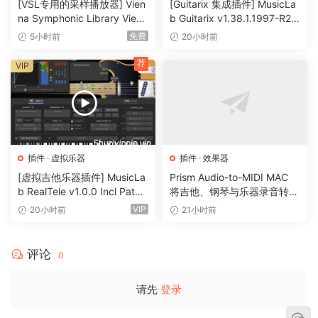
[VSL专用的采样播放器] Vien
[Guitarix 集成插件] MusicLa
na Symphonic Library Vienn
b Guitarix v1.38.1.1997-R2R
a Synchron Player v1.3.302
[WiN]（7.5MB）
免费
5小时前
20小时前
2-ItUsеd [WiN]（141MB）
荐
VIP
插件
·
虚拟乐器
插件
·
效果器
[虚拟吉他乐器插件] MusicLa
Prism Audio-to-MIDI MAC
b RealTele v1.0.0 Incl Patch
将吉他、钢琴与乐器录音转换
ed and Keygen-R2R [WiN]
为可编辑 MIDI
VIP
20小时前
21小时前
（13.7MB）
评论
0
请先
登录