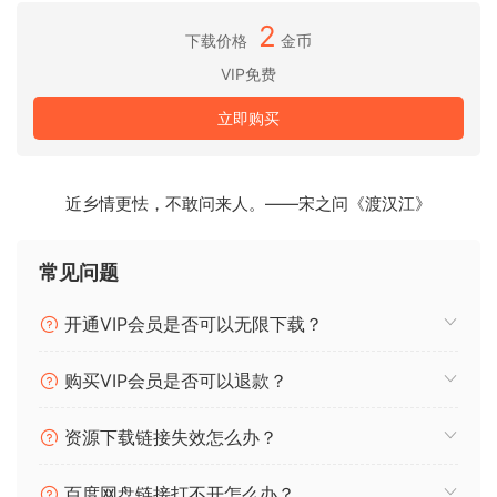
S-Console 通过在您的 DAW 中进行模拟控制台求和，提供强
2
劲、深邃且富有凝聚力的声音，并具备电平表、增益控制、饱
下载价格
金币
和度和立体声串扰等功能。结合使用 S-Console 通道和总线，
VIP免费
您的音轨将呈现出超越现实的震撼效果。
立即购买
S-Console 将模拟混音中缺失的元素引入数字世界：
丰富的谐波
近乡情更怯，不敢问来人。——宋之问《渡汉江》
通道变化
常见问题
音轨间的自然衔接
开通VIP会员是否可以无限下载？
三维立体立体声像
购买VIP会员是否可以退款？
S-Console: The innovator Console Emulation
The console sound that shaped thousands of mixes:
资源下载链接失效怎么办？
reborn.
Bring your mixes to life with the sound and behavior of the
百度网盘链接打不开怎么办？