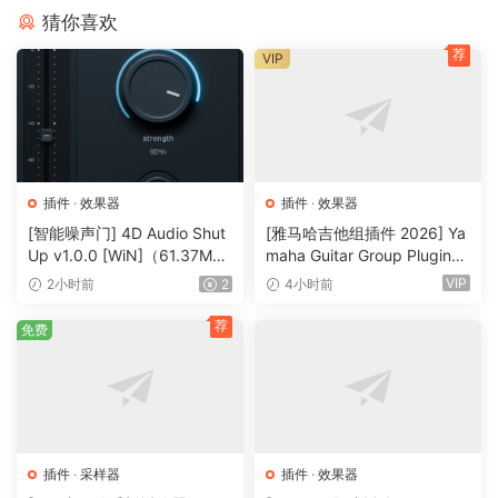
Three-dimensional stereo image
猜你喜欢
荐
🏠 HomePage
VIP
插件
·
效果器
插件
·
效果器
[智能噪声门] 4D Audio Shut
[雅马哈吉他组插件 2026] Ya
Up v1.0.0 [WiN]（61.37M
maha Guitar Group Plugins
B）
2026 Incl Keygen-R2R [Wi
VIP
2小时前
2
4小时前
N]（1.2GB）
荐
免费
插件
·
采样器
插件
·
效果器