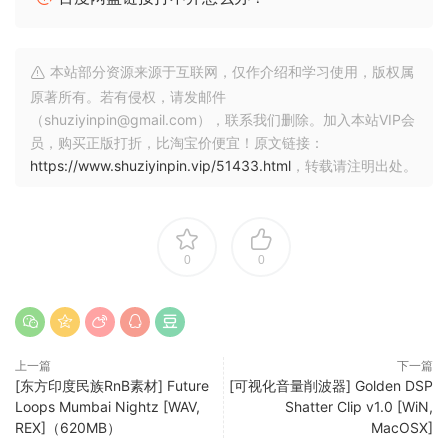
classic British solid-state console, reimagined for today’s
digital workflow. S-Console is the evolution of Satson,
taking everything you know from our original console
本站部分资源来源于互联网，仅作介绍和学习使用，版权属
workflow and pushing it further in terms of depth,
原著所有。若有侵权，请发邮件
flexibility, versatility, and sonic impact.
（shuziyinpin@gmail.com），联系我们删除。加入本站VIP会
员，购买正版打折，比淘宝价便宜！原文链接：
S-Console delivers punch, depth, and cohesion through
https://www.shuziyinpin.vip/51433.html
，转载请注明出处。
analog console summing in your DAW, with metering, gain
staging, saturation, and stereo crosstalk. By combining S-
Console Channel and Buss, you will get your tracks to
0
0
sound larger than life.
S-Console introduces the missing elements of analogue
mixing in the digital world:
上一篇
下一篇
Harmonic richness
[东方印度民族RnB素材] Future
[可视化音量削波器] Golden DSP
Channel variation
Loops Mumbai Nightz [WAV,
Shatter Clip v1.0 [WiN,
REX]（620MB）
MacOSX]
Natural glue between tracks