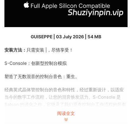
GUISEPPE | 03 July 2026 | 54 MB
安装方法：
只需安装 |，尽情享受！
S-Console：创新型控制台模拟
塑造了无数混音的控制台音色：重生。
经典英式晶体管控制台的音色和特性，经过重新设计，以适应
当今的数字工作流程，让您的混音焕发活力。S-Console 是
Satson 的进化之作，它继承了我们原有控制台工作流程的所有
优点，并在深度、灵活性、多功能性和音效冲击力方面更进一
阅读全文
步。