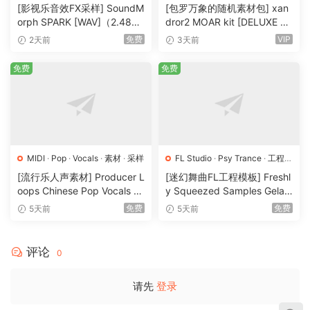
样
·
预置
[影视乐音效FX采样] SoundM
[包罗万象的随机素材包] xan
orph SPARK [WAV]（2.48G
dror2 MOAR kit [DELUXE VE
B）
RSION] [WAV, MiDi]（3.1G
免费
VIP
2天前
3天前
B）
免费
免费
MIDI
·
Pop
·
Vocals
·
素材
·
采样
FL Studio
·
Psy Trance
·
工程
·
素材
·
采样
[流行乐人声素材] Producer L
[迷幻舞曲FL工程模板] Freshl
oops Chinese Pop Vocals Vo
y Squeezed Samples Gelar
l.1 [WAV, MiDi, REX]（3.21G
di Template Essentials Vol.1
免费
免费
5天前
5天前
B）
（54.7MB）
评论
0
请先
登录