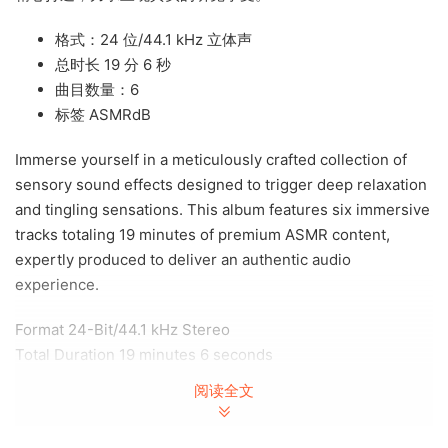
格式：24 位/44.1 kHz 立体声
总时长 19 分 6 秒
曲目数量：6
标签 ASMRdB
Immerse yourself in a meticulously crafted collection of
sensory sound effects designed to trigger deep relaxation
and tingling sensations. This album features six immersive
tracks totaling 19 minutes of premium ASMR content,
expertly produced to deliver an authentic audio
experience.
Format 24-Bit/44.1 kHz Stereo
Total Duration 19 minutes 6 seconds
Number of Tracks 6
阅读全文
Label ASMRdB