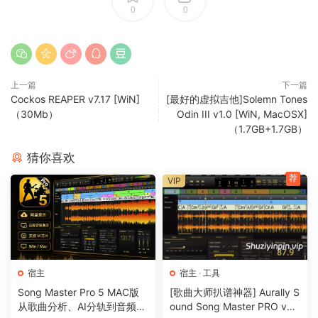
0
0
上一篇
下一篇
Cockos REAPER v7.17 [WiN]
[最好的虚拟吉他]Solemn Tones
（30Mb）
Odin III v1.0 [WiN, MacOSX]
（1.7GB+1.7GB）
猜你喜欢
荐
VIP
宿主
宿主
·
工具
Song Master Pro 5 MAC版
[歌曲大师扒谱神器] Aurally S
从歌曲分析、AI分轨到音频转
ound Song Master PRO v5.