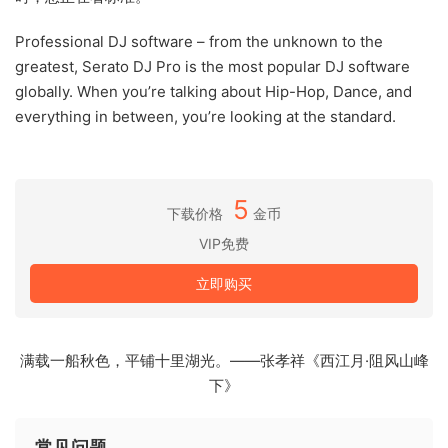
Professional DJ software – from the unknown to the
greatest, Serato DJ Pro is the most popular DJ software
globally. When you’re talking about Hip-Hop, Dance, and
everything in between, you’re looking at the standard.
5
下载价格
金币
VIP免费
立即购买
满载一船秋色，平铺十里湖光。——张孝祥《西江月·阻风山峰
下》
常见问题