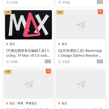
MIDI的一体化音乐工具
0.02 [WiN]（355MB）
VIP
2天前
2天前
荐
VIP
VIP
宿主
宿主
[可视化图形音乐编辑工具] C
[达芬奇调色工具] Blackmagi
ycling ’74 Max v9.1.5-bobd
c Design DaVinci Resolve St
ule [WiN]（724MB）
udio 21.0.4 Build 5 x64-R2R
VIP
VIP
2天前
2天前
[WiN]（9.59GB）
荐
VIP
宿主
·
苹果
·
苹果宿主
宿主