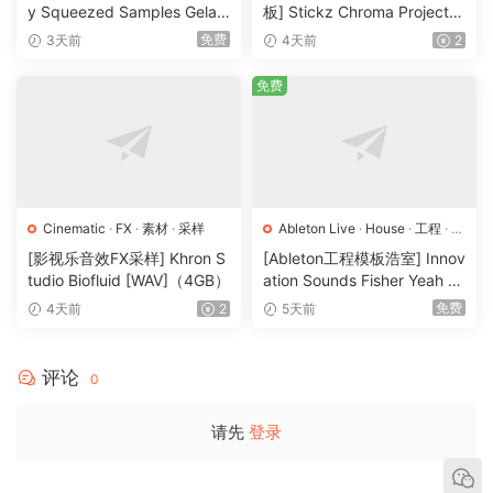
y Squeezed Samples Gelar
板] Stickz Chroma Project Fi
di Template Essentials Vol.1
le Expansion（2.53GB）
免费
3天前
4天前
2
（54.7MB）
免费
Cinematic
·
FX
·
素材
·
采样
Ableton Live
·
House
·
工程
·
素
材
·
采样
[影视乐音效FX采样] Khron S
[Ableton工程模板浩室] Innov
tudio Biofluid [WAV]（4GB）
ation Sounds Fisher Yeah T
he Girls (Rmv Remake)（13
免费
4天前
2
5天前
5.25MB）
评论
0
请先
登录