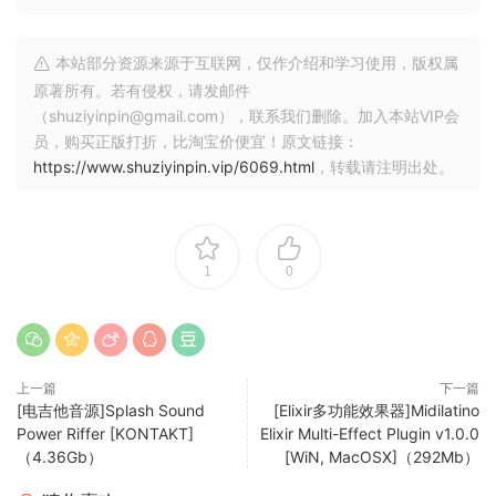
10 Claps
10 Hihats
本站部分资源来源于互联网，仅作介绍和学习使用，版权属
10 Percussions
原著所有。若有侵权，请发邮件
10 FX
（shuziyinpin@gmail.com），联系我们删除。加入本站VIP会
20 Top Loops
员，购买正版打折，比淘宝价便宜！原文链接：
https://www.shuziyinpin.vip/6069.html
，转载请注明出处。
Total Number Of Files:
190
102.1 MB
1
0
FANTASTiC
🏠 HomePage
上一篇
下一篇
[电吉他音源]Splash Sound
[Elixir多功能效果器]Midilatino
Power Riffer [KONTAKT]
Elixir Multi-Effect Plugin v1.0.0
（4.36Gb）
[WiN, MacOSX]（292Mb）