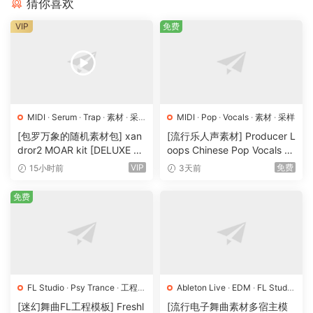
猜你喜欢
VIP
免费
MIDI
·
Serum
·
Trap
·
素材
·
采
MIDI
·
Pop
·
Vocals
·
素材
·
采样
样
·
预置
[包罗万象的随机素材包] xan
[流行乐人声素材] Producer L
dror2 MOAR kit [DELUXE VE
oops Chinese Pop Vocals Vo
RSION] [WAV, MiDi]（3.1G
l.1 [WAV, MiDi, REX]（3.21G
VIP
免费
15小时前
3天前
B）
B）
免费
FL Studio
·
Psy Trance
·
工程
·
Ableton Live
·
EDM
·
FL Studio
素材
·
采样
·
Logic Pro
·
Pop
·
工程
·
素材
·
[迷幻舞曲FL工程模板] Freshl
[流行电子舞曲素材多宿主模
采样