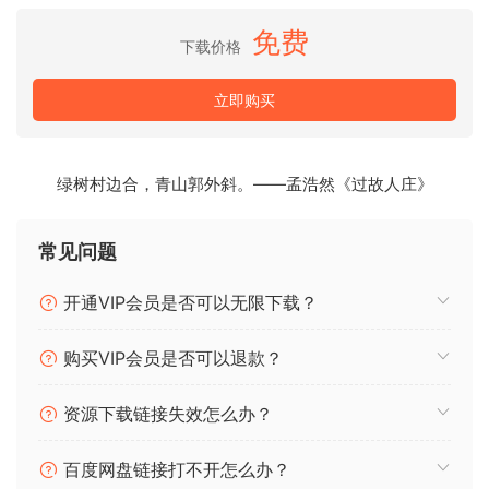
•190
•102.1 MB
免费
下载价格
Introducing “Dimension – Future Rave Sample Pack,” the
立即购买
ultimate toolkit for producers aspiring to craft the pulsating
beats and electrifying sounds of the future rave genre.
This meticulously curated collection draws inspiration
绿树村边合，青山郭外斜。——孟浩然《过故人庄》
from iconic future rave artists like David Guetta, Morten,
Armin van Buuren, KSHMR, and W&W, blending their
常见问题
distinct styles into a versatile and expansive pack.
开通VIP会员是否可以无限下载？
Pack Contents:
购买VIP会员是否可以退款？
35 Synth Loops (10 Arp, 15 Leads, 10 Pads)
35 MIDI Synth Loops (10 Arp, 15 Leads, 10 Pads)
资源下载链接失效怎么办？
25 Bass Loops
25 MIDI Bass Loops
百度网盘链接打不开怎么办？
10 Kicks