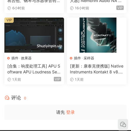
将吉他、钢琴与乐器录音转换
大器] Nembrini Audio NA Ba
BM 2 0 Eden Main View
为可编辑 MIDI
ss 3500 v1.0.0 Incl Keygen-
VIP
6小时前
16小时前
Signature sounds
R2R [WiN]（31.0MB）
Set your phasers to stun and get ready rave until dawn by
VIP
combining the different kits with EDEN’s professional mix
presets and macro performance controls such as filter
sweeps and ambience.
Special Control: Kick Pump
插件
·
效果器
插件
·
采样器
Dynamic side-chain compression for that characteristic
[合集：响度处理工具] APU S
[更新：康泰克便携版] Native
pumping sound.
oftware APU Loudness Seri
Instruments Kontakt 8 v8.1
es v5.7.0 Incl Keygen-R2R
2.1 PORTABLE-vkDanilov
VIP
1天前
1天前
x64: AAX, VST3, VST2 | x86: JBridge files
[WiN]（50.6MB）
[WiN]（1.25GB）
Just install!
评论
0
TCD
请先
登录
🏠 HomePage