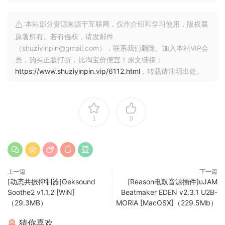
Beatmaker EDEN is a dance music and EDM specialist,
comfortable headlining any venue from small sweaty
本站部分资源来源于互联网，仅作介绍和学习使用，版权属
Berlin clubs to ginormous global festivals. EDEN provides
原著所有。若有侵权，请发邮件
the driving beats that keep the dancefloor full and party
（shuziyinpin@gmail.com），联系我们删除。加入本站VIP会
going all night long.
员，购买正版打折，比淘宝价便宜！原文链接：
https://www.shuziyinpin.vip/6112.html
，转载请注明出处。
What’s New?
MIDI Drag and Drop to DAW
Multiple Audio Outputs
Twice the Styles, Patterns and Drum Kits
1
0
Master Section featuring: Sweep, Saturate, Maximize,
Multi-band EQ, Ambience
EDM, Big-Room & Rave
上一篇
下一篇
EDEN is your tool for building the right foundation for the
[动态共振抑制器]Oeksound
[Reason电鼓音源插件]uJAM
next big summer anthem or four to the floor main-room
Soothe2 v1.1.2 [WiN]
Beatmaker EDEN v2.3.1 U2B-
monster.
（29.3MB）
MORiA [MacOSX]（229.5Mb）
猜你喜欢
Put Your Hands Up in The Air