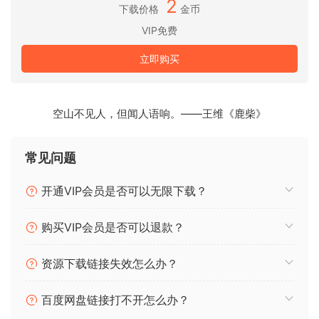
2
茂密的合成器垫和震撼的低音。
下载价格
金币
VIP免费
BM 2 0 Eden 主视图
标志性音效
立即购买
通过将不同的套件与 EDEN 的专业混音预置和宏观性能控制
（如滤波器扫频和氛围）相结合，设置好你的相位器，准备狂
欢到天亮吧。
空山不见人，但闻人语响。——王维《鹿柴》
特殊控制： 踢脚泵
常见问题
动态侧链压缩，带来独特的抽水音效。
开通VIP会员是否可以无限下载？
x64: AAX、VST3、VST2 | x86： JBridge 文件
安装即可！
购买VIP会员是否可以退款？
Drums for dance and EDM tracks
资源下载链接失效怎么办？
Build stomping and driving beats for the next summer
anthem
百度网盘链接打不开怎么办？
EDM, Big-Room & Rave