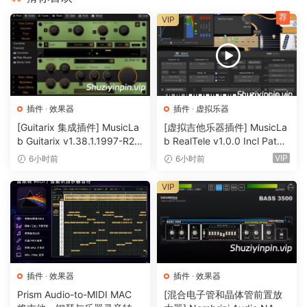
EDEN combines expertly curated drum hits in 45 dance
荐
VIP
styles with 1035 individual contemporary rhythmical
patterns covering song intros, verses, choruses, fills,
endings and more.
Frustration-Free Design
插件
·
效果器
插件
·
虚拟乐器
EDEN’s simple, frustration-free controls make it ideal for
[Guitarix 集成插件] MusicLa
[虚拟吉他乐器插件] MusicLa
just getting on with making music. Professional producers
b Guitarix v1.38.1.1997-R2R
b RealTele v1.0.0 Incl Patch
and beginners alike will appreciate the speed at which
[WiN]（7.5MB）
ed and Keygen-R2R [WiN]
VIP
6小时前
6小时前
whole tracks and ideas can materialize along with the
（13.7MB）
uncompromising quality of the sounds on offer.
VIP
Features at a Glance
With 10 separate kits, 12 smart-mix presets and a powerful
set of easy to use mixing and FX tools, EDEN can cater for
and support all your euphoric leads, lush synthesizer pads
插件
·
效果器
插件
·
效果器
and banging basslines.
Prism Audio-to-MIDI MAC
[混合电子管和晶体管前置放