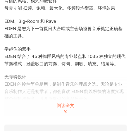
两倍的风格、模式和鼓套件
母带功能 扫频、饱和、最大化、多频段均衡器、环境效果
EDM、Big-Room 和 Rave
EDEN 是您为下一首夏日大合唱或主会场怪兽音乐奠定正确基
础的工具。
举起你的双手
EDEN 结合了 45 种舞蹈风格的专业鼓点和 1035 种独立的现代
节奏模式，涵盖歌曲的前奏、诗句、副歌、填充、结尾等。
无障碍设计
EDEN 的控件简单易用，是制作音乐的理想之选。无论是专业
音乐制作人还是初学者，都会喜欢 EDEN 能以极快的速度实现
整个音轨和创意，以及所提供的高品质音效。
阅读全文
功能概览
EDEN 拥有 10 个独立套件、12 个智能混音预设和一套强大的易
用混音和特效工具，可以满足和支持你所有令人兴奋的前奏、