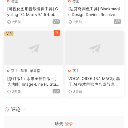
宿主
宿主
[可视化图形音乐编辑工具] C
[达芬奇调色工具] Blackmagi
ycling ’74 Max v9.1.5-bobd
c Design DaVinci Resolve St
ule [WiN]（724MB）
udio 21.0.4 Build 5 x64-R2R
VIP
VIP
2天前
2天前
[WiN]（9.59GB）
荐
VIP
宿主
·
苹果
·
苹果宿主
宿主
[修订版1：水果全插件版+可
VOCALOID 6.13.1 MAC版 基
选功能] Image-Line FL Studi
于 AI 技术的歌声合成与虚拟
o Producer Edition v26.1.3.5
歌手制作软件 52套音色
VIP
2天前
3天前
336 (All Plugins Edition) + O
ptional Features REV 1-GUIS
EPPE[MacOSX]（1.1GB+33
评论
0
0MB)
请先
登录