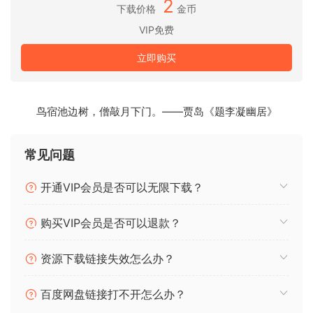
2
multitrack editing, plug-in parameter automation and
下载价格
金币
podcast production, WaveLab 11 has the concept of “multi”
VIP免费
running throughout it. With improved multi-channel file
立即购买
handling, multiple track sub-lanes and analysis meters,
multi-core processing and more, WaveLab further
enhances its status as the true art of mastering.
鸟宿池边树，僧敲月下门。——贾岛《题李凝幽居》
All New Features
With significant new features for stem mastering,
常见问题
multitrack editing, plug-in parameter automation and
podcast production, WaveLab 11 has the concept of “multi”
开通VIP会员是否可以无限下载？
running throughout it. With improved multi-channel file
handling, multiple track sub-lanes and analysis meters,
购买VIP会员是否可以退款？
multi-core processing and more, WaveLab further
enhances its status as the true art of mastering.
资源下载链接失效怎么办？
🏠 HomePage
百度网盘链接打不开怎么办？