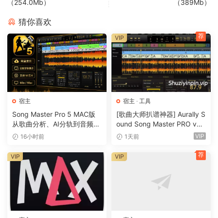
（254.0Mb）
（389Mb）
猜你喜欢
荐
VIP
宿主
宿主
·
工具
Song Master Pro 5 MAC版
[歌曲大师扒谱神器] Aurally S
从歌曲分析、AI分轨到音频转
ound Song Master PRO v5.
MIDI的一体化音乐工具
0.02 [WiN]（355MB）
VIP
16小时前
1天前
荐
VIP
VIP