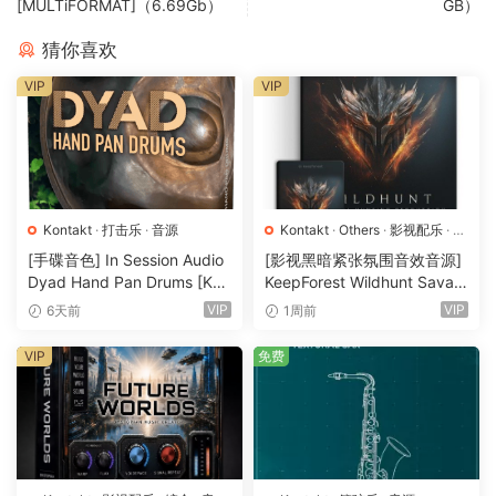
[MULTiFORMAT]（6.69Gb）
GB）
演奏技巧 – 和弦钢琴+24
猜你喜欢
演奏技巧 – 哑音钢琴
演奏技巧 – 哑音钢琴+24
VIP
VIP
演奏技巧 – 哑音低音钢琴
打击乐与音效
其他 – 打击钢琴
其他 – 额外音效
Kontakt
·
打击乐
·
音源
Kontakt
·
Others
·
影视配乐
·
环
境铺底
·
素材
·
采样
·
音效特殊
·
[手碟音色] In Session Audio
[影视黑暗紧张氛围音效音源]
额外功能
音源
Dyad Hand Pan Drums [KO
KeepForest Wildhunt Savag
72个手工制作的快照
NTAKT]（4.33GB）
e Ritual Tension [WAV, KON
VIP
VIP
6天前
1周前
特殊的“Jo’s”混音，访问Jo自己的首选信号链
TAKT]（7.68GB）
新‘VISAGE’引擎：
VIP
免费
– 改进的混音器
– 增强的混响控制
– 易于访问的效果
– 内置24种调律/音准
– 真实的阻尼效果