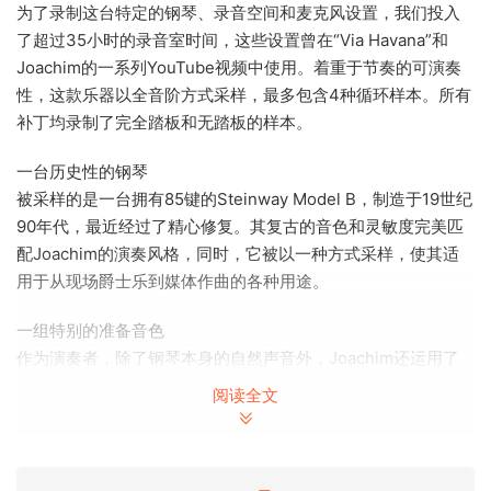
为了录制这台特定的钢琴、录音空间和麦克风设置，我们投入
了超过35小时的录音室时间，这些设置曾在“Via Havana”和
Joachim的一系列YouTube视频中使用。着重于节奏的可演奏
性，这款乐器以全音阶方式采样，最多包含4种循环样本。所有
补丁均录制了完全踏板和无踏板的样本。
一台历史性的钢琴
被采样的是一台拥有85键的Steinway Model B，制造于19世纪
90年代，最近经过了精心修复。其复古的音色和灵敏度完美匹
配Joachim的演奏风格，同时，它被以一种方式采样，使其适
用于从现场爵士乐到媒体作曲的各种用途。
一组特别的准备音色
作为演奏者，除了钢琴本身的自然声音外，Joachim还运用了
一系列精心控制的钢琴准备技巧来创造独特的音色。钢琴本身
阅读全文
也经常被用作打击乐器，使用各种琴槌、刷子乃至双手演奏。
他的哲学目标是仅用钢琴就能重现整个乐队的声音，从低音贝
斯到康加鼓。