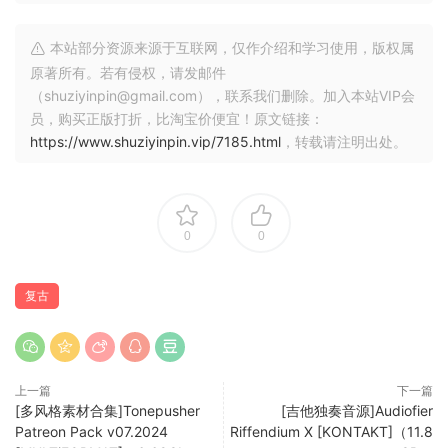
听爵士钢琴家Caili O’Doherty在音乐会现场使用“Joachim’s
Piano”演奏，仅通过一个简单的笔记本电脑设置。MIDI表演实
本站部分资源来源于互联网，仅作介绍和学习使用，版权属
时捕捉，以便在后期与原声元素混合，这一过程因CMV 563麦
原著所有。若有侵权，请发邮件
克风装备M7胶囊的经典音色而变得轻松。
（shuziyinpin@gmail.com），联系我们删除。加入本站VIP会
员，购买正版打折，比淘宝价便宜！原文链接：
与典型舞台钢琴内置的声音相比，这款18GB全音阶采样的钢
https://www.shuziyinpin.vip/7185.html
，转载请注明出处。
琴，具有真实的踏板声音和四轮循环，提供了更真实、自然的
声音。寻求独特声音的键盘手可以探索各种准备音色和打击乐
效果，甚至尝试不同的调律系统。
0
0
**演奏技巧/补丁**
正常钢琴
复古
演奏技巧 – 正常钢琴
演奏技巧 – 硬弹钢琴
演奏技巧 – 轻弹钢琴
演奏技巧 – 更轻弹钢琴
上一篇
下一篇
[多风格素材合集]Tonepusher
[吉他独奏音源]Audiofier
准备钢琴
Patreon Pack v07.2024
Riffendium X [KONTAKT]（11.8
演奏技巧 – 和弦钢琴