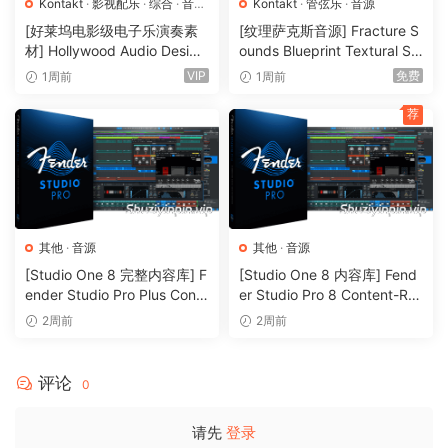
Kontakt
·
影视配乐
·
综合
·
音效
Kontakt
·
管弦乐
·
音源
特殊
·
音源
[好莱坞电影级电子乐演奏素
[纹理萨克斯音源] Fracture S
需要完整版NI Kontakt v5.8.1或更高版本！
材] Hollywood Audio Design
ounds Blueprint Textural Sa
FUTURE WORLDS [KONTAK
x (Woodwind Experiments)
VIP
免费
1周前
1周前
Created with media composer and arranger Joachim
T]（2.52GB）
[KONTAKT]（405MB）
Horsley, Joachim’s Piano is a one-of-a-kind sampling of his
荐
lovingly-restored 1890’s Steinway B including the natural
piano, preparations, percussion, and effects.
Over 35 hours of studio time went into recording the exact
piano, space, and mic setups used in “Via Havana” and
Joachim’s series of YouTube videos. A focus on rhythmic
其他
·
音源
其他
·
音源
playability, the instrument is chromatically sampled with up
[Studio One 8 完整内容库] F
[Studio One 8 内容库] Fend
ender Studio Pro Plus Conte
er Studio Pro 8 Content-R2
to 4 Round Robins. Both full sustain pedal and non-
nt 2026-R2R（166GB）
R（33.5GB）
2周前
2周前
pedaled samples were recorded on all patches.
An Historic Piano
The instrument sampled was an 85-key Steinway Model B,
评论
0
build in the 1890’s and recently (beautifully) restored. The
vintage tone and responsiveness perfectly match
请先
登录