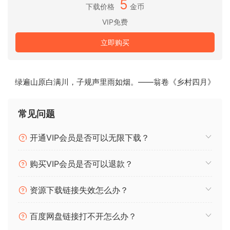
5
下载价格
金币
35小时的录音室时间
VIP免费
在Joachim自己的录音室中进行采样，使用了视频中展示的相
同麦克风、乐器、设置和信号链。一对传奇的Microtech Gefell
立即购买
CMV 563麦克风，装备有著名的M7胶囊，提供了钢琴的主要音
色，而一对远场麦克风则提供了额外的空间感，可根据需求加
入声音中。超过35小时的录制时间投入到了捕捉钢琴的细节
绿遍山原白满川，子规声里雨如烟。——翁卷《乡村四月》
上！
节奏细节
常见问题
乐器的整个范围以全音阶方式采样，最多包含四轮循环和五层
开通VIP会员是否可以无限下载？
动态，在多种不同的演奏技巧下。这为演奏者提供了一款在节
奏上极为满足的乐器，尤其在快速段落中更是如此。此外，整
个乐器支持使用真正的延音踏板样本。
购买VIP会员是否可以退款？
Joachim还加入了各种额外的音效和一套由钢琴和各种琴槌敲
资源下载链接失效怎么办？
击产生的打击乐声。
百度网盘链接打不开怎么办？
舞台或录音室皆宜